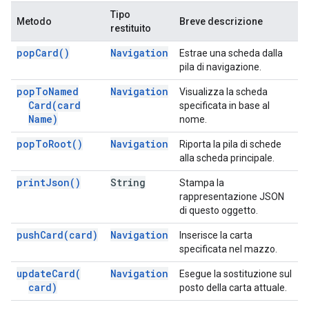
Tipo
Metodo
Breve descrizione
restituito
pop
Card(
)
Navigation
Estrae una scheda dalla
pila di navigazione.
pop
To
Named
Navigation
Visualizza la scheda
Card(
card
specificata in base al
Name)
nome.
pop
To
Root(
)
Navigation
Riporta la pila di schede
alla scheda principale.
print
Json(
)
String
Stampa la
rappresentazione JSON
di questo oggetto.
push
Card(
card)
Navigation
Inserisce la carta
specificata nel mazzo.
update
Card(
Navigation
Esegue la sostituzione sul
card)
posto della carta attuale.