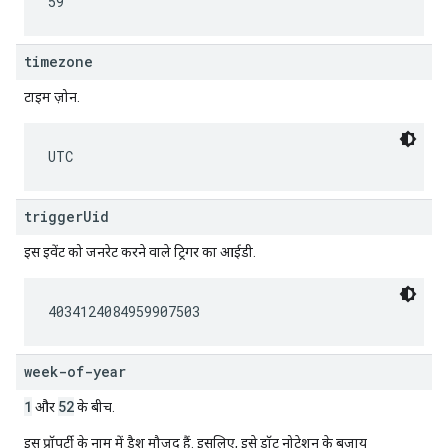
59
timezone
टाइम ज़ोन.
UTC
triggerUid
इस इवेंट को जनरेट करने वाले ट्रिगर का आईडी.
4034124084959907503
week-of-year
1
52
और
के बीच.
इस प्रॉपर्टी के नाम में डैश मौजूद हैं. इसलिए, इसे डॉट नोटेशन के बजाय