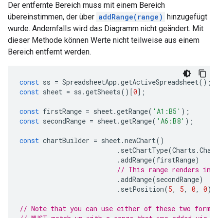
Der entfernte Bereich muss mit einem Bereich
übereinstimmen, der über
addRange(range)
hinzugefügt
wurde. Andernfalls wird das Diagramm nicht geändert. Mit
dieser Methode können Werte nicht teilweise aus einem
Bereich entfernt werden.
const
ss
=
SpreadsheetApp
.
getActiveSpreadsheet
();
const
sheet
=
ss
.
getSheets
()[
0
];
const
firstRange
=
sheet
.
getRange
(
'A1:B5'
);
const
secondRange
=
sheet
.
getRange
(
'A6:B8'
);
const
chartBuilder
=
sheet
.
newChart
()
.
setChartType
(
Charts
.
Char
.
addRange
(
firstRange
)
// This range renders in 
.
addRange
(
secondRange
)
.
setPosition
(
5
,
5
,
0
,
0
);
// Note that you can use either of these two forma