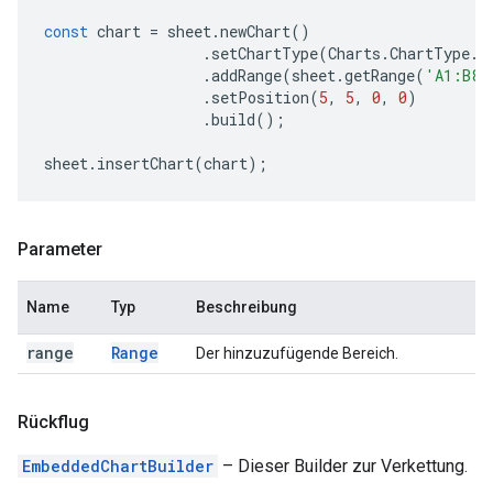
const
chart
=
sheet
.
newChart
()
.
setChartType
(
Charts
.
ChartType
.
B
.
addRange
(
sheet
.
getRange
(
'A1:B8'
.
setPosition
(
5
,
5
,
0
,
0
)
.
build
();
sheet
.
insertChart
(
chart
);
Parameter
Name
Typ
Beschreibung
range
Range
Der hinzuzufügende Bereich.
Rückflug
EmbeddedChartBuilder
– Dieser Builder zur Verkettung.