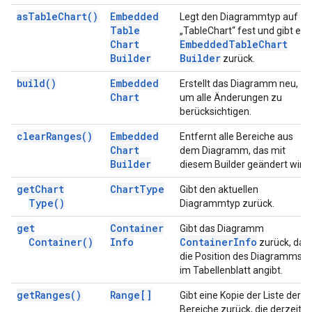
as
Table
Chart(
)
Embedded
Legt den Diagrammtyp auf
Table
„TableChart“ fest und gibt ein
Chart
Embedded
Table
Chart
Builder
Builder
zurück.
build(
)
Embedded
Erstellt das Diagramm neu,
Chart
um alle Änderungen zu
berücksichtigen.
clear
Ranges(
)
Embedded
Entfernt alle Bereiche aus
Chart
dem Diagramm, das mit
Builder
diesem Builder geändert wird.
get
Chart
Chart
Type
Gibt den aktuellen
Type(
)
Diagrammtyp zurück.
get
Container
Gibt das Diagramm
Container(
)
Info
Container
Info
zurück, das
die Position des Diagramms
im Tabellenblatt angibt.
get
Ranges(
)
Range[]
Gibt eine Kopie der Liste der
Bereiche zurück, die derzeit