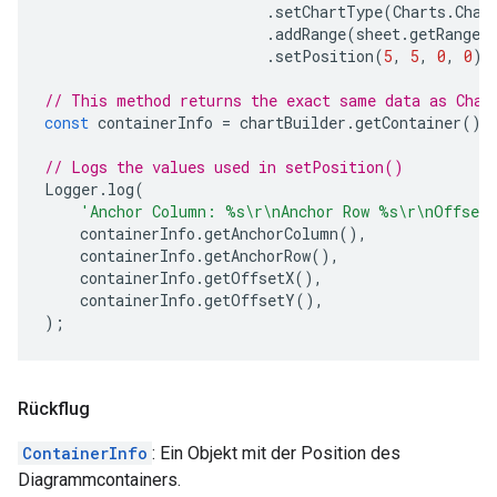
.
setChartType
(
Charts
.
Char
.
addRange
(
sheet
.
getRange
(
.
setPosition
(
5
,
5
,
0
,
0
);
// This method returns the exact same data as Char
const
containerInfo
=
chartBuilder
.
getContainer
();
// Logs the values used in setPosition()
Logger
.
log
(
'Anchor Column: %s\r\nAnchor Row %s\r\nOffset
containerInfo
.
getAnchorColumn
(),
containerInfo
.
getAnchorRow
(),
containerInfo
.
getOffsetX
(),
containerInfo
.
getOffsetY
(),
);
Rückflug
ContainerInfo
: Ein Objekt mit der Position des
Diagrammcontainers.