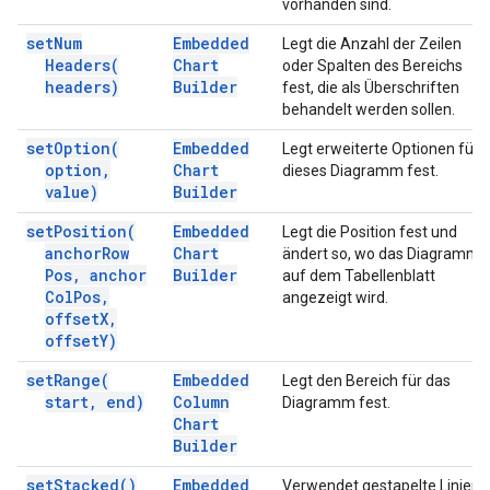
vorhanden sind.
set
Num
Embedded
Legt die Anzahl der Zeilen
Headers(
Chart
oder Spalten des Bereichs
headers)
Builder
fest, die als Überschriften
behandelt werden sollen.
set
Option(
Embedded
Legt erweiterte Optionen für
option
,
Chart
dieses Diagramm fest.
value)
Builder
set
Position(
Embedded
Legt die Position fest und
anchor
Row
Chart
ändert so, wo das Diagramm
Pos
,
anchor
Builder
auf dem Tabellenblatt
Col
Pos
,
angezeigt wird.
offset
X
,
offset
Y)
set
Range(
Embedded
Legt den Bereich für das
start
,
end)
Column
Diagramm fest.
Chart
Builder
set
Stacked(
)
Embedded
Verwendet gestapelte Linien.