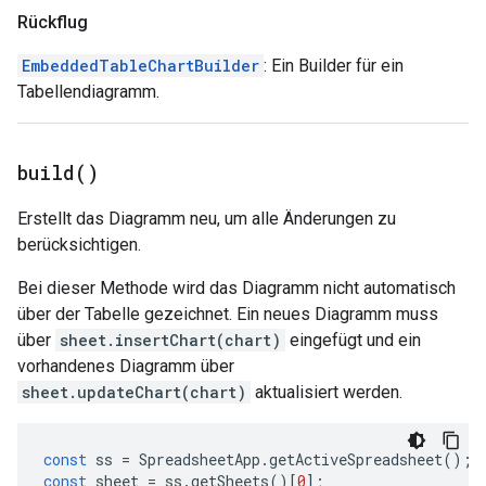
Rückflug
EmbeddedTableChartBuilder
: Ein Builder für ein
Tabellendiagramm.
build(
)
Erstellt das Diagramm neu, um alle Änderungen zu
berücksichtigen.
Bei dieser Methode wird das Diagramm nicht automatisch
über der Tabelle gezeichnet. Ein neues Diagramm muss
über
sheet.insertChart(chart)
eingefügt und ein
vorhandenes Diagramm über
sheet.updateChart(chart)
aktualisiert werden.
const
ss
=
SpreadsheetApp
.
getActiveSpreadsheet
();
const
sheet
=
ss
.
getSheets
()[
0
];