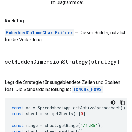
im Diagramm dar.
Rückflug
EmbeddedColumnChartBuilder
– Dieser Builder, nützlich
für die Verkettung.
setHiddenDimensionStrategy(
strategy)
Legt die Strategie für ausgeblendete Zeilen und Spalten
fest. Die Standardeinstellung ist
IGNORE_ROWS
.
const
ss
=
SpreadsheetApp
.
getActiveSpreadsheet
();
const
sheet
=
ss
.
getSheets
()[
0
];
const
range
=
sheet
.
getRange
(
'A1:B5'
);
const
chart
=
sheet
.
newChart
()