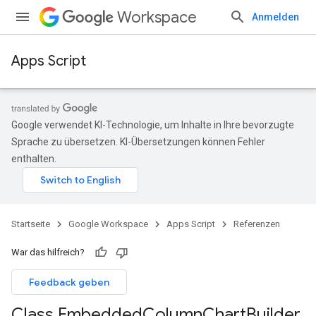
Workspace
Anmelden
Apps Script
Google verwendet KI-Technologie, um Inhalte in Ihre bevorzugte
Sprache zu übersetzen. KI-Übersetzungen können Fehler
enthalten.
Startseite
Google Workspace
Apps Script
Referenzen
War das hilfreich?
Feedback geben
Class Embedded
Column
Chart
Builder