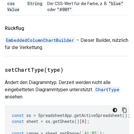
css
String
"blue"
Der CSS-Wert für die Farbe, z. B.
Value
"#00f"
oder
.
Rückflug
EmbeddedColumnChartBuilder
– Dieser Builder, nützlich
für die Verkettung.
setChartType(
type)
Ändert den Diagrammtyp. Derzeit werden nicht alle
eingebetteten Diagrammtypen unterstützt.
ChartType
ansehen.
const
ss
=
SpreadsheetApp
.
getActiveSpreadsheet
();
const
sheet
=
ss
.
getSheets
()[
0
];
const
range
=
sheet
.
getRange
(
'A1:B5'
);