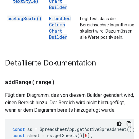
text
Style)
Chart
Builder
use
Log
Scale(
)
Embedded
Legt fest, dass die
Column
Bereichsachse logarithmisch
Chart
skaliert wird. Dazu müssen
Builder
alle Werte positiv sein.
Detaillierte Dokumentation
addRange(
range)
Fügt dem Diagramm, das von diesem Builder geändert wird,
einen Bereich hinzu. Der Bereich wird nicht hinzugefügt,
wenn er dem Diagramm bereits hinzugefügt wurde.
const
ss
=
SpreadsheetApp
.
getActiveSpreadsheet
();
const
sheet
=
ss
.
getSheets
()[
0
];