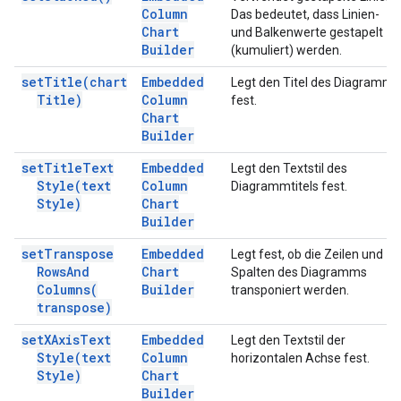
Column
Das bedeutet, dass Linien-
Chart
und Balkenwerte gestapelt
Builder
(kumuliert) werden.
set
Title(
chart
Embedded
Legt den Titel des Diagramms
Title)
Column
fest.
Chart
Builder
set
Title
Text
Embedded
Legt den Textstil des
Style(
text
Column
Diagrammtitels fest.
Style)
Chart
Builder
set
Transpose
Embedded
Legt fest, ob die Zeilen und
Rows
And
Chart
Spalten des Diagramms
Columns(
Builder
transponiert werden.
transpose)
set
XAxis
Text
Embedded
Legt den Textstil der
Style(
text
Column
horizontalen Achse fest.
Style)
Chart
Builder