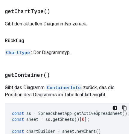
get
Chart
Type(
)
Gibt den aktuellen Diagrammtyp zurück.
Rückflug
ChartType
: Der Diagrammtyp.
get
Container(
)
Gibt das Diagramm
ContainerInfo
zurück, das die
Position des Diagramms im Tabellenblatt angibt.
const
ss
=
SpreadsheetApp
.
getActiveSpreadsheet
();
const
sheet
=
ss
.
getSheets
()[
0
];
const
chartBuilder
=
sheet
.
newChart
()