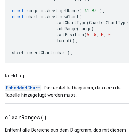
const
range
=
sheet
.
getRange
(
'A1:B5'
);
const
chart
=
sheet
.
newChart
()
.
setChartType
(
Charts
.
ChartType
.
B
.
addRange
(
range
)
.
setPosition
(
5
,
5
,
0
,
0
)
.
build
();
sheet
.
insertChart
(
chart
);
Rückflug
EmbeddedChart
: Das erstellte Diagramm, das noch der
Tabelle hinzugefügt werden muss.
clear
Ranges(
)
Entfernt alle Bereiche aus dem Diagramm, das mit diesem