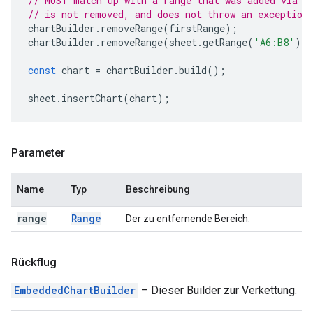
// MUST match up with a range that was added via a
// is not removed, and does not throw an exception
chartBuilder
.
removeRange
(
firstRange
);
chartBuilder
.
removeRange
(
sheet
.
getRange
(
'A6:B8'
))
const
chart
=
chartBuilder
.
build
();
sheet
.
insertChart
(
chart
);
Parameter
Name
Typ
Beschreibung
range
Range
Der zu entfernende Bereich.
Rückflug
EmbeddedChartBuilder
– Dieser Builder zur Verkettung.