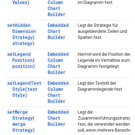
Values)
Column
im Diagramm fest.
Chart
Builder
set
Hidden
Embedded
Legt die Strategie für
Dimension
Chart
ausgeblendete Zeilen und
Strategy(
Builder
Spalten fest.
strategy)
set
Legend
Embedded
Hiermit wird die Position der
Position(
Column
Legende im Verhältnis zum
position)
Chart
Diagramm festgelegt.
Builder
set
Legend
Text
Embedded
Legt den Textstil der
Style(
text
Column
Diagrammlegende fest.
Style)
Chart
Builder
set
Merge
Embedded
Legt die
Strategy(
Chart
Zusammenführungsstrategie
merge
Builder
fest, die verwendet werden
Strategy)
soll, wenn mehrere Bereiche