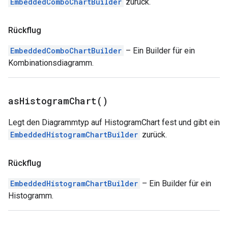
EmbeddedComboChartBuilder
zurück.
Rückflug
EmbeddedComboChartBuilder
– Ein Builder für ein
Kombinationsdiagramm.
as
Histogram
Chart(
)
Legt den Diagrammtyp auf HistogramChart fest und gibt ein
EmbeddedHistogramChartBuilder
zurück.
Rückflug
EmbeddedHistogramChartBuilder
– Ein Builder für ein
Histogramm.