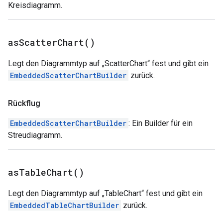
Kreisdiagramm.
as
Scatter
Chart(
)
Legt den Diagrammtyp auf „ScatterChart“ fest und gibt ein
EmbeddedScatterChartBuilder
zurück.
Rückflug
EmbeddedScatterChartBuilder
: Ein Builder für ein
Streudiagramm.
as
Table
Chart(
)
Legt den Diagrammtyp auf „TableChart“ fest und gibt ein
EmbeddedTableChartBuilder
zurück.