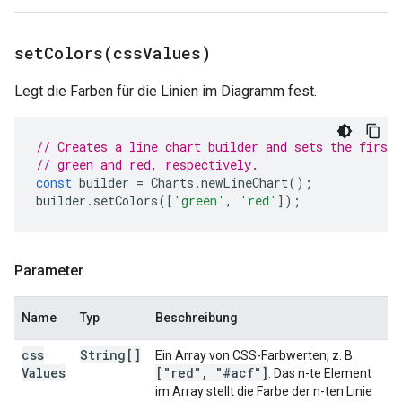
setColors(
css
Values)
Legt die Farben für die Linien im Diagramm fest.
// Creates a line chart builder and sets the first 
// green and red, respectively.
const
builder
=
Charts
.
newLineChart
();
builder
.
setColors
([
'green'
,
'red'
]);
Parameter
Name
Typ
Beschreibung
css
String[]
Ein Array von CSS-Farbwerten, z. B.
Values
["red"
,
"#acf"]
. Das n-te Element
im Array stellt die Farbe der n-ten Linie