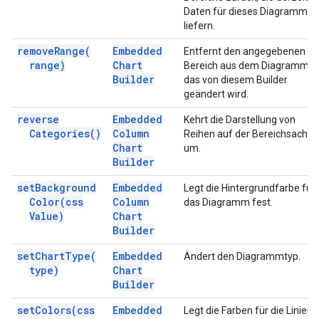
Daten für dieses Diagramm
liefern.
remove
Range(
Embedded
Entfernt den angegebenen
range)
Chart
Bereich aus dem Diagramm,
Builder
das von diesem Builder
geändert wird.
reverse
Embedded
Kehrt die Darstellung von
Categories(
)
Column
Reihen auf der Bereichsachse
Chart
um.
Builder
set
Background
Embedded
Legt die Hintergrundfarbe für
Color(
css
Column
das Diagramm fest.
Value)
Chart
Builder
set
Chart
Type(
Embedded
Ändert den Diagrammtyp.
type)
Chart
Builder
set
Colors(
css
Embedded
Legt die Farben für die Linien