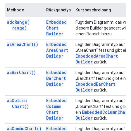
Methode
Rückgabetyp
Kurzbeschreibung
add
Range(
Embedded
Fügt dem Diagramm, das von
range)
Chart
diesem Builder geändert wird,
Builder
einen Bereich hinzu.
as
Area
Chart(
)
Embedded
Legt den Diagrammtyp auf
Area
Chart
„AreaChart“ fest und gibt ein
Builder
Embedded
Area
Chart
Builder
zurück.
as
Bar
Chart(
)
Embedded
Legt den Diagrammtyp auf
Bar
Chart
„BarChart“ fest und gibt ein
Builder
Embedded
Bar
Chart
Builder
zurück.
as
Column
Embedded
Legt den Diagrammtyp auf
Chart(
)
Column
„ColumnChart“ fest und gibt
Chart
Embedded
Column
Chart
ein
Builder
Builder
zurück.
as
Combo
Chart(
)
Embedded
Legt den Diagrammtyp auf