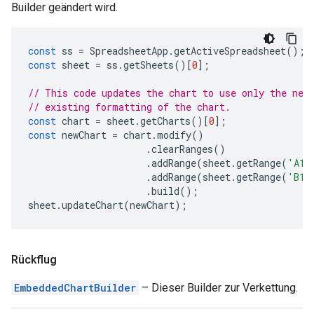
Builder geändert wird.
const
ss
=
SpreadsheetApp
.
getActiveSpreadsheet
();
const
sheet
=
ss
.
getSheets
()[
0
];
// This code updates the chart to use only the new
// existing formatting of the chart.
const
chart
=
sheet
.
getCharts
()[
0
];
const
newChart
=
chart
.
modify
()
.
clearRanges
()
.
addRange
(
sheet
.
getRange
(
'A1:
.
addRange
(
sheet
.
getRange
(
'B1:
.
build
();
sheet
.
updateChart
(
newChart
);
Rückflug
EmbeddedChartBuilder
– Dieser Builder zur Verkettung.