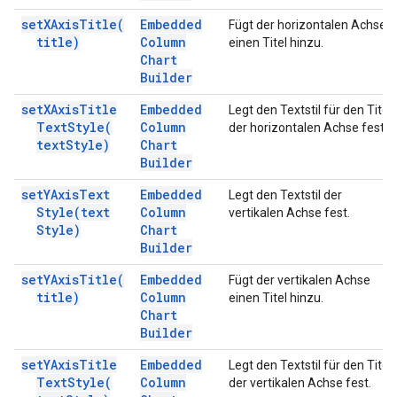
set
XAxis
Title(
Embedded
Fügt der horizontalen Achse
title)
Column
einen Titel hinzu.
Chart
Builder
set
XAxis
Title
Embedded
Legt den Textstil für den Titel
Text
Style(
Column
der horizontalen Achse fest.
text
Style)
Chart
Builder
set
YAxis
Text
Embedded
Legt den Textstil der
Style(
text
Column
vertikalen Achse fest.
Style)
Chart
Builder
set
YAxis
Title(
Embedded
Fügt der vertikalen Achse
title)
Column
einen Titel hinzu.
Chart
Builder
set
YAxis
Title
Embedded
Legt den Textstil für den Titel
Text
Style(
Column
der vertikalen Achse fest.