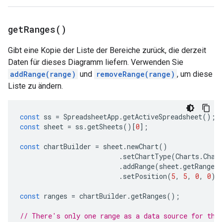
get
Ranges(
)
Gibt eine Kopie der Liste der Bereiche zurück, die derzeit
Daten für dieses Diagramm liefern. Verwenden Sie
addRange(range)
und
removeRange(range)
, um diese
Liste zu ändern.
const
ss
=
SpreadsheetApp
.
getActiveSpreadsheet
();
const
sheet
=
ss
.
getSheets
()[
0
];
const
chartBuilder
=
sheet
.
newChart
()
.
setChartType
(
Charts
.
Char
.
addRange
(
sheet
.
getRange
(
.
setPosition
(
5
,
5
,
0
,
0
);
const
ranges
=
chartBuilder
.
getRanges
();
// There's only one range as a data source for thi