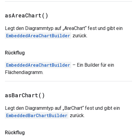
as
Area
Chart(
)
Legt den Diagrammtyp auf „AreaChart“ fest und gibt ein
EmbeddedAreaChartBuilder
zurück.
Rückflug
EmbeddedAreaChartBuilder
– Ein Builder für ein
Flächendiagramm.
as
Bar
Chart(
)
Legt den Diagrammtyp auf „BarChart“ fest und gibt ein
EmbeddedBarChartBuilder
zurück.
Rückflug