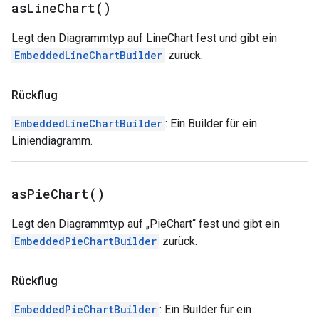
as
Line
Chart(
)
Legt den Diagrammtyp auf LineChart fest und gibt ein
EmbeddedLineChartBuilder
zurück.
Rückflug
EmbeddedLineChartBuilder
: Ein Builder für ein
Liniendiagramm.
as
Pie
Chart(
)
Legt den Diagrammtyp auf „PieChart“ fest und gibt ein
EmbeddedPieChartBuilder
zurück.
Rückflug
EmbeddedPieChartBuilder
: Ein Builder für ein