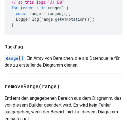
// so this logs "A1:B8"
for
(
const
i
in
ranges
)
{
const
range
=
ranges
[
i
];
Logger
.
log
(
range
.
getA1Notation
());
}
Rückflug
Range[]
: Ein Array von Bereichen, die als Datenquelle für
das zu erstellende Diagramm dienen.
removeRange(
range)
Entfernt den angegebenen Bereich aus dem Diagramm, das
von diesem Builder geändert wird. Es wird kein Fehler
ausgegeben, wenn der Bereich nicht in diesem Diagramm
enthalten ist.