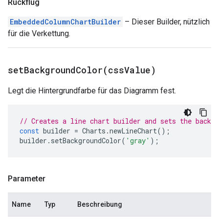
Rückflug
EmbeddedColumnChartBuilder
– Dieser Builder, nützlich
für die Verkettung.
setBackgroundColor(
css
Value)
Legt die Hintergrundfarbe für das Diagramm fest.
// Creates a line chart builder and sets the backgr
const
builder
=
Charts
.
newLineChart
();
builder
.
setBackgroundColor
(
'gray'
);
Parameter
Name
Typ
Beschreibung