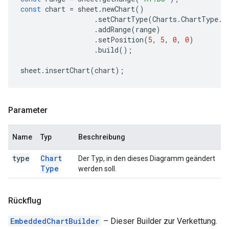
const
chart
=
sheet
.
newChart
()
.
setChartType
(
Charts
.
ChartType
.
B
.
addRange
(
range
)
.
setPosition
(
5
,
5
,
0
,
0
)
.
build
();
sheet
.
insertChart
(
chart
);
Parameter
Name
Typ
Beschreibung
type
Chart
Der Typ, in den dieses Diagramm geändert
Type
werden soll.
Rückflug
EmbeddedChartBuilder
– Dieser Builder zur Verkettung.