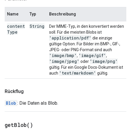
Name
Typ
Beschreibung
content
String
Der MIME-Typ, in den konvertiert werden
Type
soll. Für die meisten Blobs ist
'application
/
pdf'
die einzige
gültige Option. Für Bilder im BMP-, GIF-,
JPEG- oder PNG-Format sind auch
'image
/
bmp'
'image
/
gif'
,
,
'image
/
jpeg'
'image
/
png'
oder
gültig. Für ein Google Docs-Dokument ist
'text
/
markdown'
auch
gültig.
Rückflug
Blob
: Die Daten als Blob.
get
Blob(
)