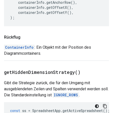
containerInfo
.
getAnchorRow
(),
containerInfo
.
getOffsetX
(),
containerInfo
.
getOffsetY
(),
);
Rückflug
ContainerInfo
: Ein Objekt mit der Position des
Diagrammcontainers.
get
Hidden
Dimension
Strategy(
)
Gibt die Strategie zurück, die für den Umgang mit
ausgeblendeten Zeilen und Spalten verwendet werden soll.
Die Standardeinstellung ist
IGNORE_ROWS
.
const
ss
=
SpreadsheetApp
.
getActiveSpreadsheet
();