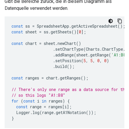
Gibt die Bereiche zurück, die in diesem Diagramm als
Datenquelle verwendet werden.
const
ss
=
SpreadsheetApp
.
getActiveSpreadsheet
();
const
sheet
=
ss
.
getSheets
()[
0
];
const
chart
=
sheet
.
newChart
()
.
setChartType
(
Charts
.
ChartType
.
B
.
addRange
(
sheet
.
getRange
(
'A1:B8'
.
setPosition
(
5
,
5
,
0
,
0
)
.
build
();
const
ranges
=
chart
.
getRanges
();
// There's only one range as a data source for thi
// so this logs "A1:B8"
for
(
const
i
in
ranges
)
{
const
range
=
ranges
[
i
];
Logger
.
log
(
range
.
getA1Notation
());
}