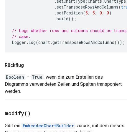
.
setChartType
(
Charts
.
ChartType
.
B
.
setTransposeRowsAndColumns
(
true
.
setPosition
(
5
,
5
,
0
,
0
)
.
build
();
// Logs whether rows and columns should be transpo
// case.
Logger
.
log
(
chart
.
getTransposeRowsAndColumns
());
Rückflug
Boolean
–
True
, wenn die zum Erstellen des
Diagramms verwendeten Zeilen und Spalten transponiert
werden.
modify(
)
Gibt ein
EmbeddedChartBuilder
zurück, mit dem dieses