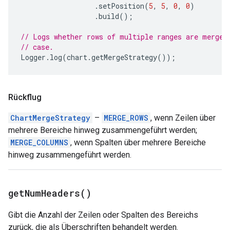
.
setPosition
(
5
,
5
,
0
,
0
)
.
build
();
// Logs whether rows of multiple ranges are merged
// case.
Logger
.
log
(
chart
.
getMergeStrategy
());
Rückflug
ChartMergeStrategy
–
MERGE_ROWS
, wenn Zeilen über
mehrere Bereiche hinweg zusammengeführt werden;
MERGE_COLUMNS
, wenn Spalten über mehrere Bereiche
hinweg zusammengeführt werden.
get
Num
Headers(
)
Gibt die Anzahl der Zeilen oder Spalten des Bereichs
zurück, die als Überschriften behandelt werden.