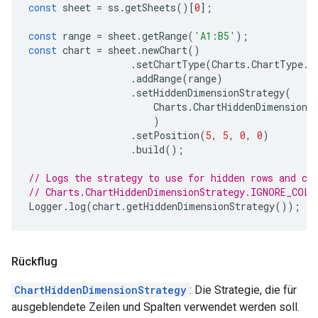
const
sheet
=
ss
.
getSheets
()[
0
];
const
range
=
sheet
.
getRange
(
'A1:B5'
);
const
chart
=
sheet
.
newChart
()
.
setChartType
(
Charts
.
ChartType
.
B
.
addRange
(
range
)
.
setHiddenDimensionStrategy
(
Charts
.
ChartHiddenDimensionS
)
.
setPosition
(
5
,
5
,
0
,
0
)
.
build
();
// Logs the strategy to use for hidden rows and co
// Charts.ChartHiddenDimensionStrategy.IGNORE_COLU
Logger
.
log
(
chart
.
getHiddenDimensionStrategy
());
Rückflug
ChartHiddenDimensionStrategy
: Die Strategie, die für
ausgeblendete Zeilen und Spalten verwendet werden soll.