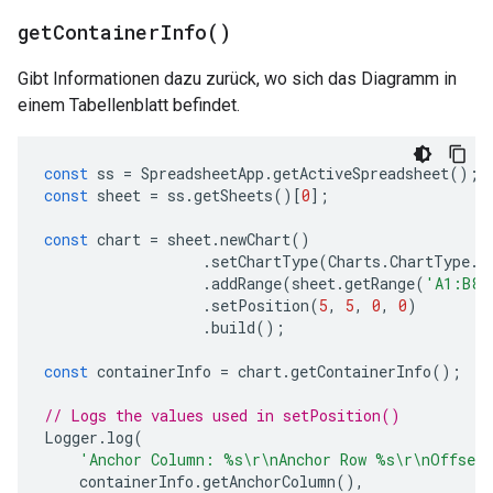
get
Container
Info(
)
Gibt Informationen dazu zurück, wo sich das Diagramm in
einem Tabellenblatt befindet.
const
ss
=
SpreadsheetApp
.
getActiveSpreadsheet
();
const
sheet
=
ss
.
getSheets
()[
0
];
const
chart
=
sheet
.
newChart
()
.
setChartType
(
Charts
.
ChartType
.
B
.
addRange
(
sheet
.
getRange
(
'A1:B8'
.
setPosition
(
5
,
5
,
0
,
0
)
.
build
();
const
containerInfo
=
chart
.
getContainerInfo
();
// Logs the values used in setPosition()
Logger
.
log
(
'Anchor Column: %s\r\nAnchor Row %s\r\nOffset
containerInfo
.
getAnchorColumn
(),