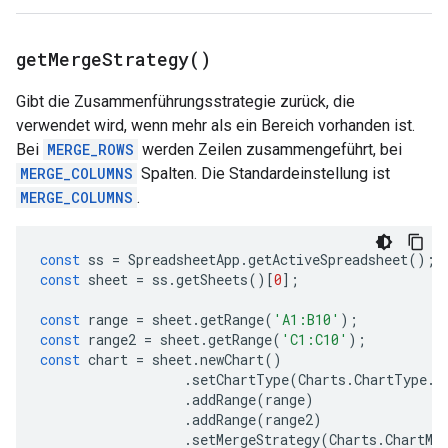
get
Merge
Strategy(
)
Gibt die Zusammenführungsstrategie zurück, die
verwendet wird, wenn mehr als ein Bereich vorhanden ist.
Bei
MERGE_ROWS
werden Zeilen zusammengeführt, bei
MERGE_COLUMNS
Spalten. Die Standardeinstellung ist
MERGE_COLUMNS
.
const
ss
=
SpreadsheetApp
.
getActiveSpreadsheet
();
const
sheet
=
ss
.
getSheets
()[
0
];
const
range
=
sheet
.
getRange
(
'A1:B10'
);
const
range2
=
sheet
.
getRange
(
'C1:C10'
);
const
chart
=
sheet
.
newChart
()
.
setChartType
(
Charts
.
ChartType
.
B
.
addRange
(
range
)
.
addRange
(
range2
)
.
setMergeStrategy
(
Charts
.
ChartMe