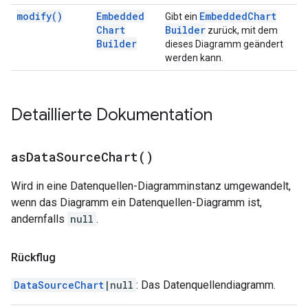
modify(
)
Embedded
Embedded
Chart
Gibt ein
Chart
Builder
zurück, mit dem
Builder
dieses Diagramm geändert
werden kann.
Detaillierte Dokumentation
as
Data
Source
Chart(
)
Wird in eine Datenquellen-Diagramminstanz umgewandelt,
wenn das Diagramm ein Datenquellen-Diagramm ist,
andernfalls
null
.
Rückflug
DataSourceChart
|null
: Das Datenquellendiagramm.