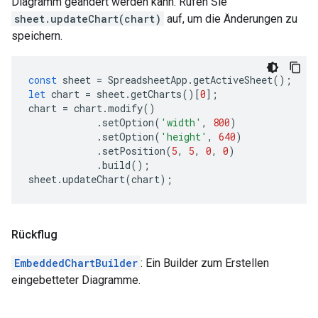
Diagramm geändert werden kann. Rufen Sie
sheet.updateChart(chart)
auf, um die Änderungen zu
speichern.
const
sheet
=
SpreadsheetApp
.
getActiveSheet
();
let
chart
=
sheet
.
getCharts
()[
0
];
chart
=
chart
.
modify
()
.
setOption
(
'width'
,
800
)
.
setOption
(
'height'
,
640
)
.
setPosition
(
5
,
5
,
0
,
0
)
.
build
();
sheet
.
updateChart
(
chart
);
Rückflug
EmbeddedChartBuilder
: Ein Builder zum Erstellen
eingebetteter Diagramme.