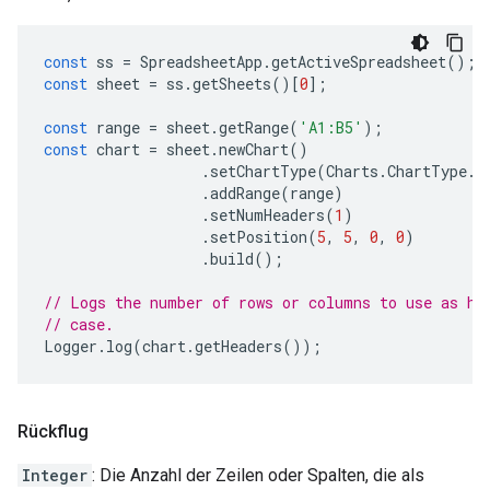
const
ss
=
SpreadsheetApp
.
getActiveSpreadsheet
();
const
sheet
=
ss
.
getSheets
()[
0
];
const
range
=
sheet
.
getRange
(
'A1:B5'
);
const
chart
=
sheet
.
newChart
()
.
setChartType
(
Charts
.
ChartType
.
B
.
addRange
(
range
)
.
setNumHeaders
(
1
)
.
setPosition
(
5
,
5
,
0
,
0
)
.
build
();
// Logs the number of rows or columns to use as he
// case.
Logger
.
log
(
chart
.
getHeaders
());
Rückflug
Integer
: Die Anzahl der Zeilen oder Spalten, die als