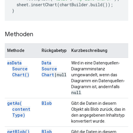
sheet
.
insertChart
(
chartBuilder
.
build
());
}
Methoden
Methode
Rückgabetyp
Kurzbeschreibung
as
Data
Data
Wird in eine Datenquellen-
Source
Source
Diagramminstanz
Chart(
)
Chart
|
null
umgewandelt, wenn das
Diagramm ein Datenquellen-
Diagramm ist, andernfalls
null
.
get
As(
Blob
Gibt die Daten in diesem
content
Objekt als Blob zurück, das in
Type)
den angegebenen Inhaltstyp
konvertiert wurde.
get
Blob(
)
Blob
Gibt die Daten in diesem