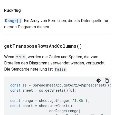
Rückflug
Range[]
: Ein Array von Bereichen, die als Datenquelle für
dieses Diagramm dienen.
get
Transpose
Rows
And
Columns(
)
Wenn
true
, werden die Zeilen und Spalten, die zum
Erstellen des Diagramms verwendet werden, vertauscht.
Die Standardeinstellung ist
false
.
const
ss
=
SpreadsheetApp
.
getActiveSpreadsheet
();
const
sheet
=
ss
.
getSheets
()[
0
];
const
range
=
sheet
.
getRange
(
'A1:B5'
);
const
chart
=
sheet
.
newChart
()
.
addRange
(
range
)