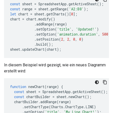
const
sheet
=
SpreadsheetApp
.
getActiveSheet
();
const
range
=
sheet
.
getRange
(
'A2:B8'
);
let
chart
=
sheet
.
getCharts
()[
0
];
chart
=
chart
.
modify
()
.
addRange
(
range
)
.
setOption
(
'title'
,
'Updated!'
)
.
setOption
(
'animation.duration'
,
500
)
.
setPosition
(
2
,
2
,
0
,
0
)
.
build
();
sheet
.
updateChart
(
chart
);
In diesem Beispiel wird gezeigt, wie ein neues Diagramm
erstellt wird:
function
newChart
(
range
)
{
const
sheet
=
SpreadsheetApp
.
getActiveSheet
();
const
chartBuilder
=
sheet
.
newChart
();
chartBuilder
.
addRange
(
range
)
.
setChartType
(
Charts
.
ChartType
.
LINE
)
.
setOption
(
'title'
,
'My Line Chart!'
);