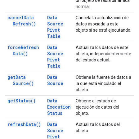
un objeto de tabla dinámica
normal.
cancel
Data
Data
Cancela la actualización de
Refresh(
)
Source
datos asociada a este
Pivot
objeto si se está ejecutando.
Table
force
Refresh
Data
Actualiza los datos de este
Data(
)
Source
objeto, independientemente
Pivot
del estado actual.
Table
get
Data
Data
Obtiene la fuente de datos a
Source(
)
Source
la que está vinculado el
objeto.
get
Status(
)
Data
Obtiene el estado de
Execution
ejecución de datos del
Status
objeto.
refresh
Data(
)
Data
Actualiza los datos del
Source
objeto.
Pivot