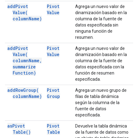
add
Pivot
Pivot
Agrega un nuevo valor de
Value(
Value
dinamización basado en la
column
Name)
columna de la fuente de
datos especificada sin
ninguna función de
resumen.
add
Pivot
Pivot
Agrega un nuevo valor de
Value(
Value
dinamización basado en la
column
Name
,
columna de la fuente de
summarize
datos especificada con la
Function)
función de resumen
especificada.
add
Row
Group(
Pivot
Agrega un nuevo grupo de
column
Name)
Group
filas de tabla dinámica
según la columna de la
fuente de datos
especificada.
as
Pivot
Pivot
Devuelve la tabla dinámica
Table(
)
Table
de la fuente de datos como