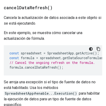
cancel
Data
Refresh(
)
Cancela la actualización de datos asociada a este objeto si
se está ejecutando.
En este ejemplo, se muestra cómo cancelar una
actualización de fórmula.
const
spreadsheet
=
SpreadsheetApp
.
getActive
();
const
formula
=
spreadsheet
.
getDataSourceFormulas
(
// Cancel the ongoing refresh on the formula.
formula
.
cancelDataRefresh
();
Se arroja una excepción si el tipo de fuente de datos no
está habilitado. Usa los métodos
SpreadsheetApp#enable...Execution()
para habilitar
la ejecución de datos para un tipo de fuente de datos
específico.