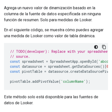
Agrega un nuevo valor de dinamización basado en la
columna de la fuente de datos especificada sin ninguna
función de resumen. Solo para medidas de Looker.
En el siguiente código, se muestra cómo puedes agregar
una medida de Looker como valor de tabla dinámica.
// TODO(developer): Replace with your spreadsheet 
// source.
const
spreadsheet
=
SpreadsheetApp
.
openById
(
'abcd1
const
datasource
=
spreadsheet
.
getDataSources
()[
0
]
const
pivotTable
=
datasource
.
createDataSourcePivo
pivotTable
.
addPivotValue
(
'columnName'
);
Este método solo está disponible para las fuentes de
datos de Looker.