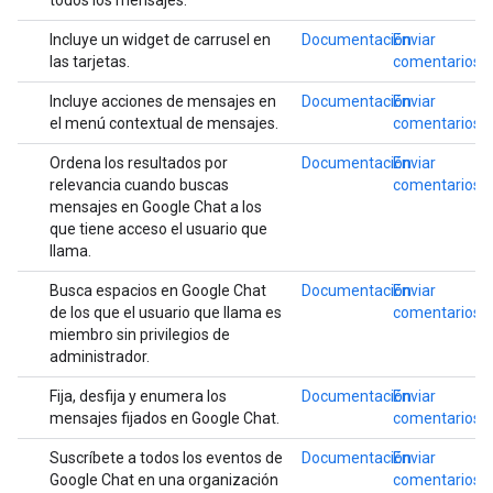
todos los mensajes.
Incluye un widget de carrusel en
Documentación
Enviar
las tarjetas.
comentarios
Incluye acciones de mensajes en
Documentación
Enviar
el menú contextual de mensajes.
comentarios
Ordena los resultados por
Documentación
Enviar
relevancia cuando buscas
comentarios
mensajes en Google Chat a los
que tiene acceso el usuario que
llama.
Busca espacios en Google Chat
Documentación
Enviar
de los que el usuario que llama es
comentarios
miembro sin privilegios de
administrador.
Fija, desfija y enumera los
Documentación
Enviar
mensajes fijados en Google Chat.
comentarios
Suscríbete a todos los eventos de
Documentación
Enviar
Google Chat en una organización
comentarios