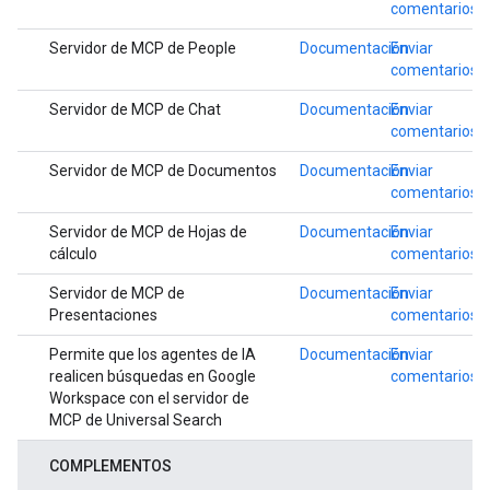
comentarios
Servidor de MCP de People
Documentación
Enviar
comentarios
Servidor de MCP de Chat
Documentación
Enviar
comentarios
Servidor de MCP de Documentos
Documentación
Enviar
comentarios
Servidor de MCP de Hojas de
Documentación
Enviar
cálculo
comentarios
Servidor de MCP de
Documentación
Enviar
Presentaciones
comentarios
Permite que los agentes de IA
Documentación
Enviar
realicen búsquedas en Google
comentarios
Workspace con el servidor de
MCP de Universal Search
COMPLEMENTOS