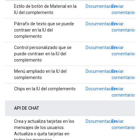
Estilo de botón de Material en la
Documentación
Enviar
IU del complemento
comentarios
Párrafo de texto que se puede
Documentación
Enviar
contraer en la IU del
comentarios
complemento
Control personalizado que se
Documentación
Enviar
puede contraer en la IU del
comentarios
complemento
Menú ampliado en la IU del
Documentación
Enviar
complemento
comentarios
Chips en la IU del complemento
Documentación
Enviar
comentarios
API DE CHAT
Crea y actualiza tarjetas en los
Documentación
Enviar
mensajes de los usuarios.
comentarios
Actualiza o quita tarjetas en