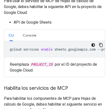
Para usar el servidor de MCP de Hojas de cálculo de
Google, debes habilitar la siguiente API en tu proyecto de
Google Cloud:
API de Google Sheets
CLI
Console
gcloud
services
enable
sheets.googleapis.com
--pro
Reemplaza
PROJECT_ID
por el ID del proyecto de
Google Cloud.
Habilita los servicios de MCP
Para habilitar los componentes de MCP para Hojas de
cálculo de Google, debes habilitar el siguiente servicio en