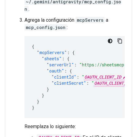
~/.gemini/antigravity/mcp_config.jso
n
.
Agrega la configuración
mcpServers
a
mcp_config.json
:
{
"mcpServers"
:
{
"sheets"
:
{
"serverUrl"
:
"https://sheetsmcp.goog
"oauth"
:
{
"clientId"
:
"
OAUTH_CLIENT_ID
"
,
"clientSecret"
:
"
OAUTH_CLIENT_SECR
}
}
}
}
Reemplaza lo siguiente: