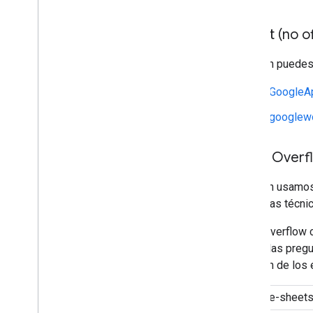
Reddit (no of
También puedes 
r/GoogleA
r/googlew
Stack Overf
También usamos 
preguntas técnic
Stack Overflow c
marcar las pregu
atención de los 