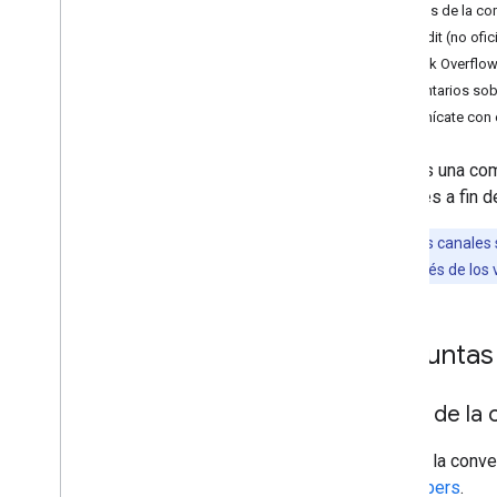
Foros de la co
Reddit (no ofici
Stack Overflo
Comentarios sob
Comunícate con 
Usamos una combi
opciones a fin d
Nota:
Estos canales 
enviarse a través de los
Preguntas
Foros de la 
Únete a la conv
Developers
.