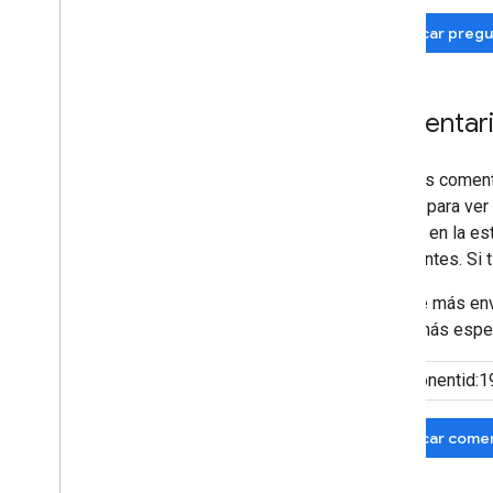
Buscar pregu
Comentari
Si tienes coment
Tracker
para ver
haz clic en la e
importantes. Si 
Si nadie más en
forma más especí
Buscar comen