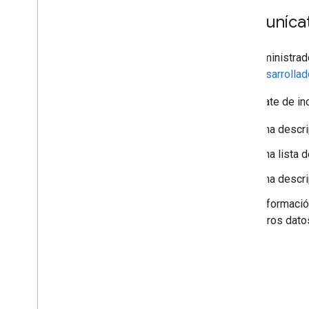
Comunícat
Los administra
para desarrolla
Asegúrate de inc
Una descri
Una lista 
Una descri
Informació
otros dato