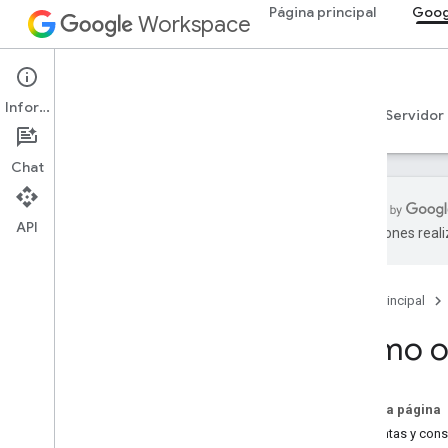
Página principal
Goog
Workspace
Google Sheets
Información
Descripción general
Guías
Referencia
Servidor
Chat
API
traducciones real
Cómo obtener ayuda
Foro oficial de la comunidad
Página principal
Stack Overflow
Herramienta de seguimiento de
Cómo o
errores
Condiciones del Servicio
Política para desarrolladores y
En esta página
datos del usuario
Preguntas y con
Notas de la versión