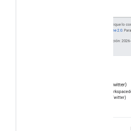
Salvo que se indique lo con
la
licencia Apache 2.0
. Par
Última actualización: 2026
Blog
X (Twitter)
Lea el blog de Google
Sigue a @workspaced
Workspace Developers
X (Twitter)
Google Workspace for Developers