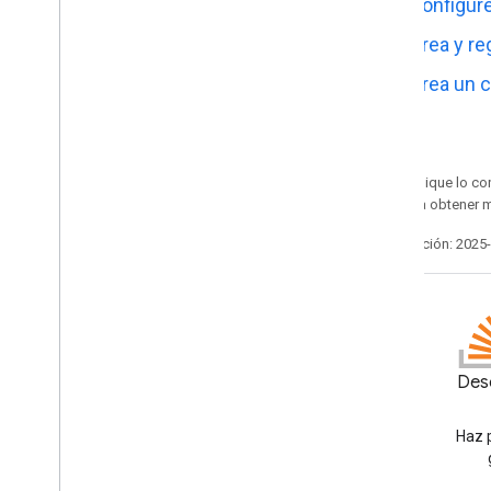
Configure
Workspace
Crea y r
Extiende
,
automatiza y comparte
Crea un 
Descripción general
Complementos
Apps Script
Apps de chat
Salvo que se indique lo con
Apps de Drive
Apache 2.0
. Para obtener 
Marketplace
Última actualización: 2025
Notas de la versión
Cambios recientes en el producto
Índice de notas de la versión
Mantente informado
Blog
Desc
Suscríbete a nuestro boletín
Lea el blog de Google
informativo
Workspace Developers
Haz 
Únete al Programa de Vista previa para
desarrolladores