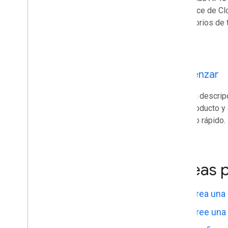
Apps de Google Workspace
el alcance de C
Consola del administrador
repositorios de 
Cloud Search
Gmail
Google Calendar
Google Chat
Comenzar
Google Classroom
Google Docs
Lee una descripc
Google Drive
este producto y
Google Forms
de inicio rápido.
Google Keep
Google Meet
Google Sheets
Tareas 
Google Sites
Google Slides
Tareas de Google
Crea una
Google Vault
Cree una 
Suscríbete a eventos de Google