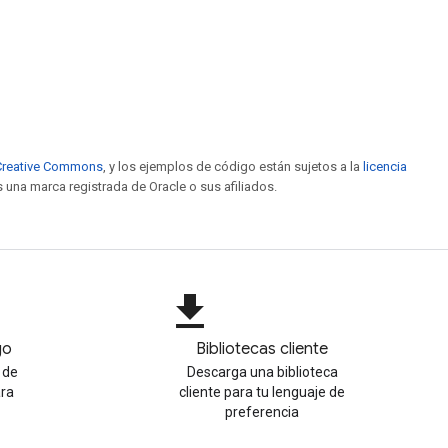
e Creative Commons
, y los ejemplos de código están sujetos a la
licencia
s una marca registrada de Oracle o sus afiliados.
file_download
go
Bibliotecas cliente
 de
Descarga una biblioteca
ara
cliente para tu lenguaje de
preferencia