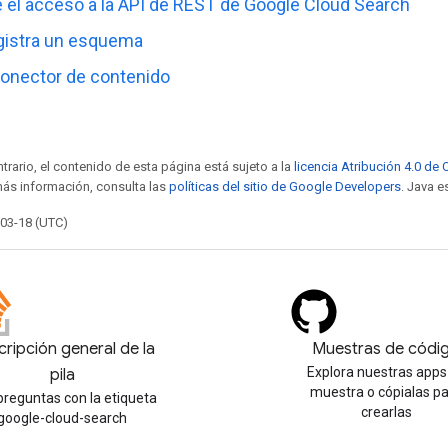
 el acceso a la API de REST de Google Cloud Search
egistra un esquema
conector de contenido
trario, el contenido de esta página está sujeto a la
licencia Atribución 4.0 d
más información, consulta las
políticas del sitio de Google Developers
. Java e
-03-18 (UTC)
ripción general de la
Muestras de códi
Explora nuestras apps
pila
muestra o cópialas p
preguntas con la etiqueta
crearlas
google-cloud-search