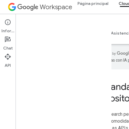
Página principal
Clou
Workspace
Cloud Search
Información
Descripción general
Guías
Referencia
Asistenc
Chat
realizadas con IA
API
Página principal
Productos para desarrolladores
Expanda
Comenzar
reposito
Compila con IA
Probar ahora
Modelo estandarizado de Google
Workspace para herramientas y APIs
Cloud Search pe
de agentes
con la comodidad
Cloud. Las APIs