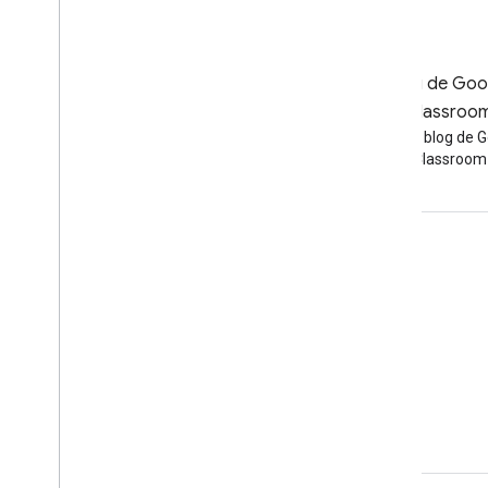
Blog
Blog de Goo
Lea el blog de Google
Classroo
Workspace Developers
Leer el blog de 
Classroom
Google Workspace for Developers
Descripción general de la plataforma
Productos para desarrolladores
Notas de la versión
Asistencia para desarrolladores
Condiciones del Servicio