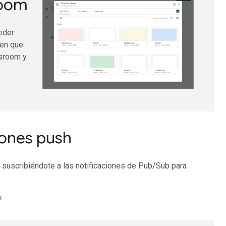
room
eder
ten que
ssroom y
ciones push
 suscribiéndote a las notificaciones de Pub/Sub para
h