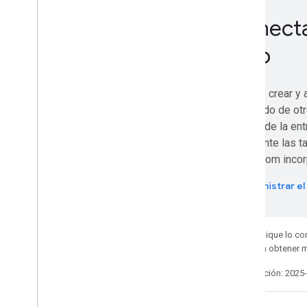
Explora nuestro canal de You
Tube
Asóciate con Google Workspace
Conecta 
Asiste a eventos de Google Developers
web
Puedes crear y 
contenido de otro
estado de la en
fácilmente las 
Classroom incor
Administrar el 
Salvo que se indique lo con
Apache 2.0
. Para obtener 
Última actualización: 2025