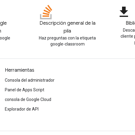
file_download
gle
Descripción general de la
Bibl
Descar
m
pila
cliente
Google
Haz preguntas con la etiqueta
google-classroom
Herramientas
Consola del administrador
Panel de Apps Script
consola de Google Cloud
Explorador de API