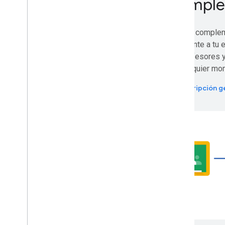
Complem
Workspace
Extiende
,
automatiza y comparte
Crea un comple
Descripción general
fácilmente a tu
Complementos
los profesores 
Apps Script
en cualquier mo
Apps de chat
Descripción g
Generar instalaciones de aplicaciones
Marketplace
Notas de la versión
Cambios recientes en el producto
Índice de notas de la versión
Mantente informado
Suscribirte a nuestro boletín
informativo
Únete al Programa de versión preliminar
para desarrolladores