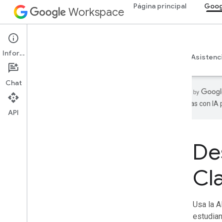
Página principal
Goog
Workspace
Google Classroom
Información
Descripción general
Guías
Referencia
Asistenc
Chat
realizadas con IA
API
Página principal
Productos para desarrolladores
De
Comenzar
Compila con IA
Cl
Probar ahora
Modelo estandarizado de Google
Workspace para herramientas de
agentes y APIs
Usa la A
estudian