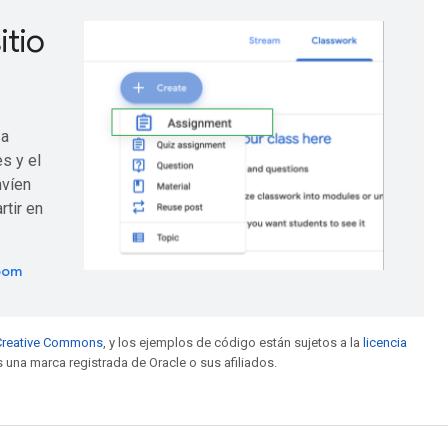
itio
 a
es y el
nvíen
tir en
oom
e Creative Commons
, y los ejemplos de código están sujetos a la
licencia
s una marca registrada de Oracle o sus afiliados.