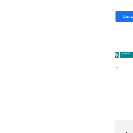
Apps de Google Workspace
Consola admin
.
Descr
Cloud Search
Gmail
Google Calendar
Google Chat
Google Classroom
Google Docs
Google Drive
Google Forms
Google Keep
Google Meet
Google Sheets
Google Sites
Google Slides
Google Tasks
Google Vault
Suscríbete a los eventos de Google