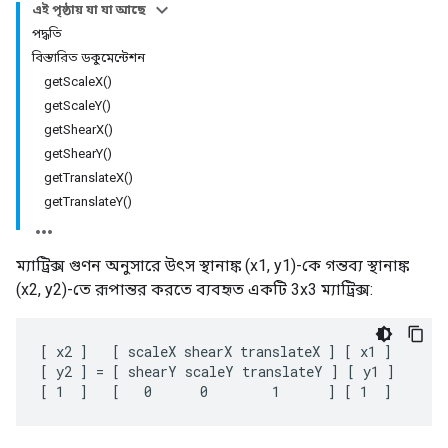
এই পৃষ্ঠায় যা যা আছে
পদ্ধতি
বিস্তারিত ডকুমেন্টেশন
getScaleX()
getScaleY()
getShearX()
getShearY()
getTranslateX()
getTranslateY()
ম্যাট্রিক্স গুণন অনুসারে উৎস স্থানাঙ্ক (x1, y1)-কে গন্তব্য স্থানাঙ্ক
(x2, y2)-তে রূপান্তর করতে ব্যবহৃত একটি 3x3 ম্যাট্রিক্স:
[ x2 ]   [ scaleX shearX translateX ] [ x1 ]

[ y2 ] = [ shearY scaleY translateY ] [ y1 ]

[ 1  ]   [   0      0        1      ] [ 1  ]