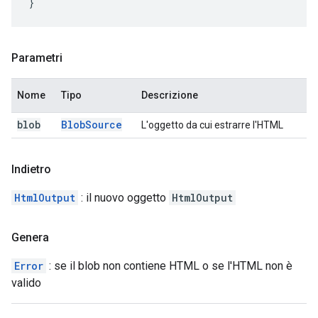
}
Parametri
Nome
Tipo
Descrizione
blob
Blob
Source
L'oggetto da cui estrarre l'HTML
Indietro
HtmlOutput
: il nuovo oggetto
HtmlOutput
Genera
Error
: se il blob non contiene HTML o se l'HTML non è
valido