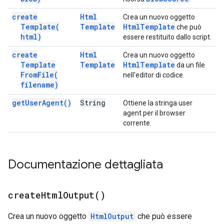
create
Html
Crea un nuovo oggetto
Template(
Template
Html
Template
che può
html)
essere restituito dallo script.
create
Html
Crea un nuovo oggetto
Template
Template
Html
Template
da un file
From
File(
nell'editor di codice.
filename)
get
User
Agent(
)
String
Ottiene la stringa user
agent per il browser
corrente.
Documentazione dettagliata
create
Html
Output(
)
Crea un nuovo oggetto
HtmlOutput
che può essere