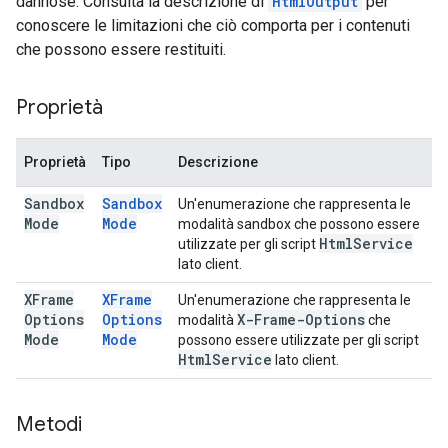
dannose. Consulta la descrizione di
HtmlOutput
per
conoscere le limitazioni che ciò comporta per i contenuti
che possono essere restituiti.
Proprietà
Proprietà
Tipo
Descrizione
Sandbox
Sandbox
Un'enumerazione che rappresenta le
Mode
Mode
modalità sandbox che possono essere
Html
Service
utilizzate per gli script
lato client.
XFrame
XFrame
Un'enumerazione che rappresenta le
Options
Options
X-Frame-Options
modalità
che
Mode
Mode
possono essere utilizzate per gli script
Html
Service
lato client.
Metodi