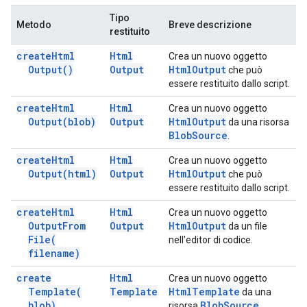
Tipo
Metodo
Breve descrizione
restituito
create
Html
Html
Crea un nuovo oggetto
Output(
)
Output
Html
Output
che può
essere restituito dallo script.
create
Html
Html
Crea un nuovo oggetto
Output(
blob)
Output
Html
Output
da una risorsa
Blob
Source
.
create
Html
Html
Crea un nuovo oggetto
Output(
html)
Output
Html
Output
che può
essere restituito dallo script.
create
Html
Html
Crea un nuovo oggetto
Output
From
Output
Html
Output
da un file
File(
nell'editor di codice.
filename)
create
Html
Crea un nuovo oggetto
Template(
Template
Html
Template
da una
blob)
Blob
Source
risorsa
.