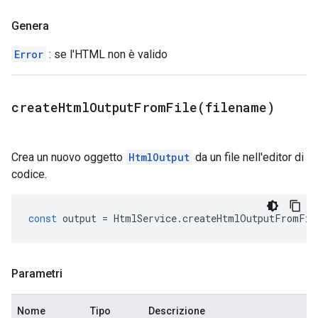
Genera
Error
: se l'HTML non è valido
createHtmlOutputFromFile(
filename)
Crea un nuovo oggetto
HtmlOutput
da un file nell'editor di
codice.
const
output
=
HtmlService
.
createHtmlOutputFromFil
Parametri
Nome
Tipo
Descrizione