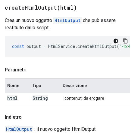
createHtmlOutput(
html)
Crea un nuovo oggetto
HtmlOutput
che può essere
restituito dallo script.
const
output
=
HtmlService
.
createHtmlOutput
(
'<b>He
Parametri
Nome
Tipo
Descrizione
html
String
I contenuti da erogare
Indietro
HtmlOutput
: il nuovo oggetto HtmlOutput