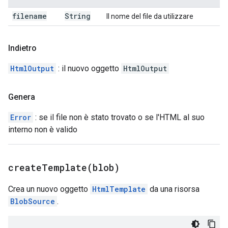
filename
String
Il nome del file da utilizzare
Indietro
HtmlOutput
: il nuovo oggetto
HtmlOutput
Genera
Error
: se il file non è stato trovato o se l'HTML al suo
interno non è valido
createTemplate(
blob)
Crea un nuovo oggetto
HtmlTemplate
da una risorsa
BlobSource
.