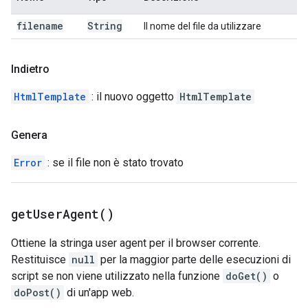
filename
String
Il nome del file da utilizzare
Indietro
HtmlTemplate
: il nuovo oggetto
HtmlTemplate
Genera
Error
: se il file non è stato trovato
get
User
Agent(
)
Ottiene la stringa user agent per il browser corrente.
Restituisce
null
per la maggior parte delle esecuzioni di
script se non viene utilizzato nella funzione
doGet()
o
doPost()
di un'app web.