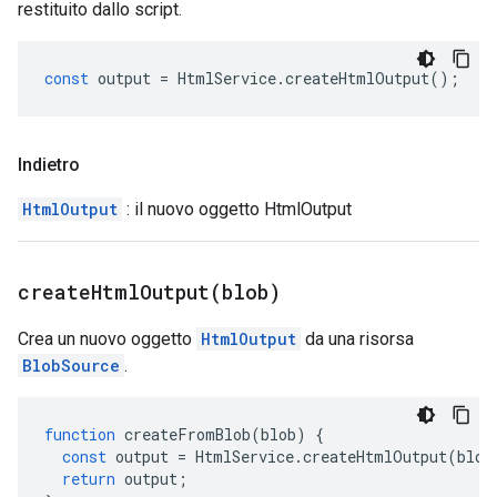
restituito dallo script.
const
output
=
HtmlService
.
createHtmlOutput
();
Indietro
HtmlOutput
: il nuovo oggetto HtmlOutput
createHtmlOutput(
blob)
Crea un nuovo oggetto
HtmlOutput
da una risorsa
BlobSource
.
function
createFromBlob
(
blob
)
{
const
output
=
HtmlService
.
createHtmlOutput
(
blob
return
output
;