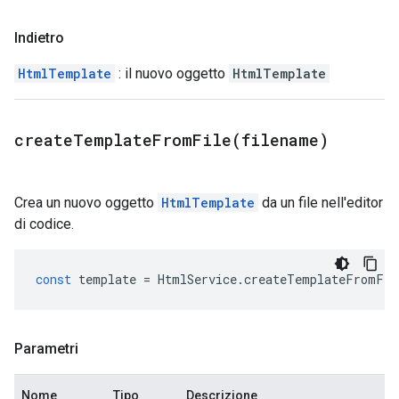
Indietro
HtmlTemplate
: il nuovo oggetto
HtmlTemplate
createTemplateFromFile(
filename)
Crea un nuovo oggetto
HtmlTemplate
da un file nell'editor
di codice.
const
template
=
HtmlService
.
createTemplateFromFil
Parametri
Nome
Tipo
Descrizione