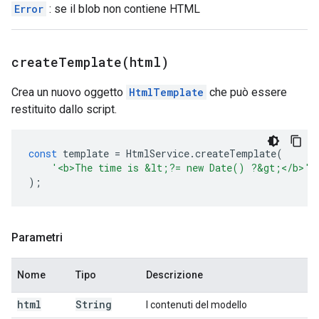
Error
: se il blob non contiene HTML
createTemplate(
html)
Crea un nuovo oggetto
HtmlTemplate
che può essere
restituito dallo script.
const
template
=
HtmlService
.
createTemplate
(
'<b>The time is &lt;?= new Date() ?&gt;</b>'
,
);
Parametri
Nome
Tipo
Descrizione
html
String
I contenuti del modello