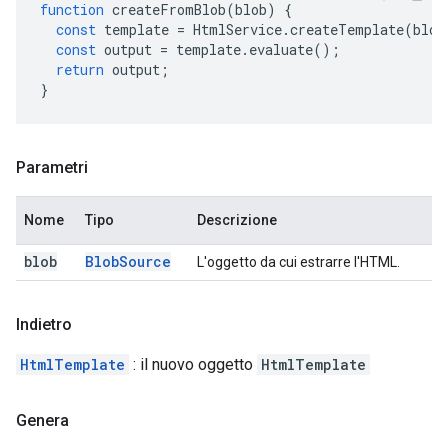
function
createFromBlob
(
blob
)
{
const
template
=
HtmlService
.
createTemplate
(
blob
const
output
=
template
.
evaluate
();
return
output
;
}
Parametri
Nome
Tipo
Descrizione
blob
Blob
Source
L'oggetto da cui estrarre l'HTML.
Indietro
HtmlTemplate
: il nuovo oggetto
HtmlTemplate
Genera