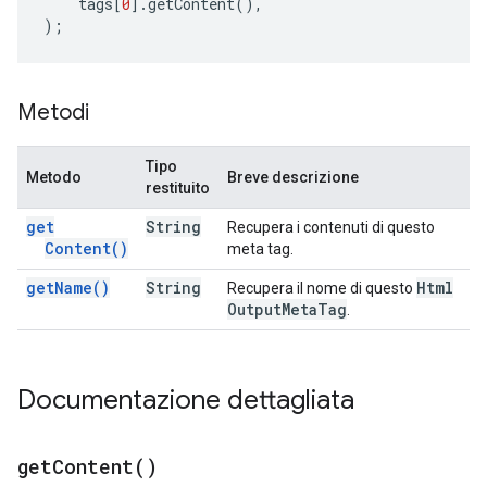
tags
[
0
].
getContent
(),
);
Metodi
Tipo
Metodo
Breve descrizione
restituito
get
String
Recupera i contenuti di questo
Content(
)
meta tag.
get
Name(
)
String
Html
Recupera il nome di questo
Output
Meta
Tag
.
Documentazione dettagliata
get
Content(
)