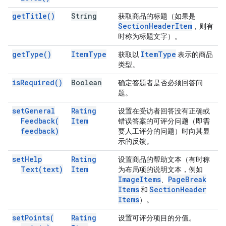
get
Title(
)
String
获取商品的标题（如果是
Section
Header
Item
，则有
时称为标题文字）。
get
Type(
)
Item
Type
Item
Type
获取以
表示的商品
类型。
is
Required(
)
Boolean
确定答题者是否必须回答问
题。
set
General
Rating
设置在受访者回答没有正确或
Feedback(
Item
错误答案的可评分问题（即需
feedback)
要人工评分的问题）时向其显
示的反馈。
set
Help
Rating
设置商品的帮助文本（有时称
Text(
text)
Item
为布局项的说明文本，例如
Image
Items
Page
Break
、
Items
Section
Header
和
Items
）。
set
Points(
Rating
设置可评分项目的分值。