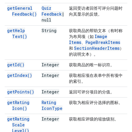
get
General
Quiz
返回受访者回答可评分问题时
Feedback(
)
Feedback
|
向其显示的反馈。
null
get
Help
String
获取商品的帮助文本（有时称
Text(
)
Image
为布局项（如
Items
Page
Break
Items
、
Section
Header
Items
和
）
的说明文本）。
get
Id(
)
Integer
获取商品的唯一标识符。
get
Index(
)
Integer
获取相应项在表单中所有项中
的索引。
get
Points(
)
Integer
返回可评分项目的分值。
get
Rating
Rating
获取为相应评分选择的图标。
Icon(
)
Icon
Type
get
Rating
Integer
获取相应评级的缩放级别。
Scale
Level(
)