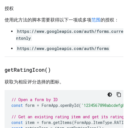
授权
使用此方法的脚本需要获得以下一项或多项
范围
的授权：
https://www.googleapis.com/auth/forms.curre
ntonly
https://www.googleapis.com/auth/forms
get
Rating
Icon(
)
获取为相应评分选择的图标。
// Open a form by ID
const
form
=
FormApp
.
openById
(
'1234567890abcdefghi
// Get an existing rating item and get its rating 
const
item
=
form
.
getItems
(
FormApp
.
ItemType
.
RATIN