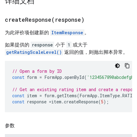
详细文档
createResponse(
response)
为此评价项创建新的
ItemResponse
。
如果提供的
response
小于
1
或大于
getRatingScaleLevel()
返回的值，则抛出脚本异常。
// Open a form by ID
const
form
=
FormApp
.
openById
(
'1234567890abcdefghi
// Get an existing rating item and create a respon
const
item
=
form
.
getItems
(
FormApp
.
ItemType
.
RATIN
const
response
=
item
.
createResponse
(
5
);
参数