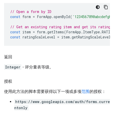
// Open a form by ID
const
form
=
FormApp
.
openById
(
'1234567890abcdefghi
// Get an existing rating item and get its rating 
const
item
=
form
.
getItems
(
FormApp
.
ItemType
.
RATIN
const
ratingScaleLevel
=
item
.
getRatingScaleLevel
(
返回
Integer
- 评分量表等级。
授权
使用此方法的脚本需要获得以下一项或多项
范围
的授权：
https://www.googleapis.com/auth/forms.curre
ntonly