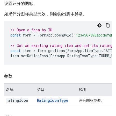
设置评分的图标。
如果评分图标类型无效，则会抛出脚本异常。
// Open a form by ID
const
form
=
FormApp
.
openById
(
'1234567890abcdefghi
// Get an existing rating item and set its rating 
const
item
=
form
.
getItems
(
FormApp
.
ItemType
.
RATIN
item
.
setRatingIcon
(
FormApp
.
RatingIconType
.
THUMB_UP
参数
名称
类型
说明
rating
Icon
Rating
Icon
Type
评分图标类型。