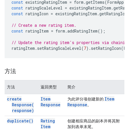
const
existingRatingItem
=
form
.
getItems
(
FormApp
.
I
const
ratingScaleLevel
=
existingRatingItem
.
getRat
const
ratingIcon
=
existingRatingItem
.
getRatingIco
// Create a new rating item.
const
ratingItem
=
form
.
addRatingItem
();
// Update the rating item's properties via chainin
ratingItem
.
setRatingScaleLevel
(
7
).
setRatingIcon
(
Fo
方法
方法
返回类型
简介
create
Item
Item
为此评分项创建新的
Response(
Response
Response
。
response)
duplicate(
)
Rating
创建相应商品的副本并将其附
Item
加到表单末尾。