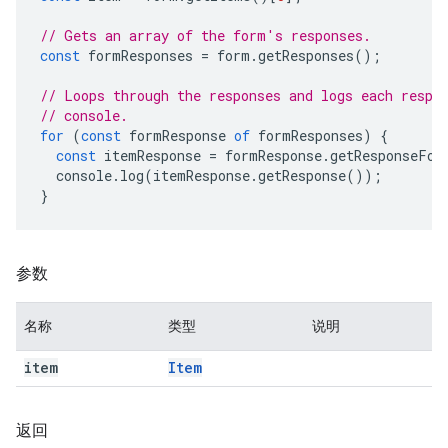
// Gets an array of the form's responses.
const
formResponses
=
form
.
getResponses
();
// Loops through the responses and logs each respo
// console.
for
(
const
formResponse
of
formResponses
)
{
const
itemResponse
=
formResponse
.
getResponseFor
console
.
log
(
itemResponse
.
getResponse
());
}
参数
名称
类型
说明
item
Item
返回