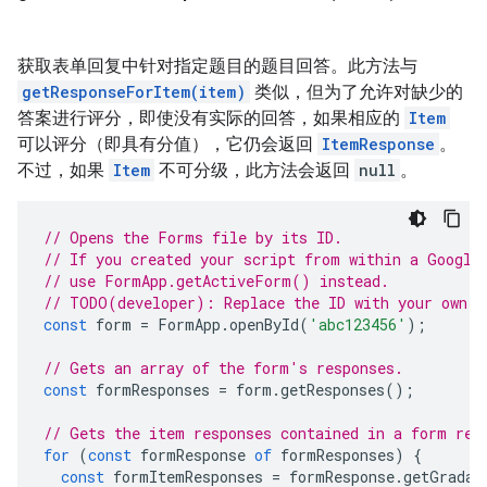
获取表单回复中针对指定题目的题目回答。此方法与
getResponseForItem(item)
类似，但为了允许对缺少的
答案进行评分，即使没有实际的回答，如果相应的
Item
可以评分（即具有分值），它仍会返回
ItemResponse
。
不过，如果
Item
不可分级，此方法会返回
null
。
// Opens the Forms file by its ID.
// If you created your script from within a Google
// use FormApp.getActiveForm() instead.
// TODO(developer): Replace the ID with your own.
const
form
=
FormApp
.
openById
(
'abc123456'
);
// Gets an array of the form's responses.
const
formResponses
=
form
.
getResponses
();
// Gets the item responses contained in a form res
for
(
const
formResponse
of
formResponses
)
{
const
formItemResponses
=
formResponse
.
getGradab