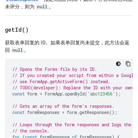
未评分，则为
null
。
get
Id(
)
获取表单回复的 ID。如果表单回复尚未提交，此方法会返
回
null
。
// Opens the Forms file by its ID.
// If you created your script from within a Google
// use FormApp.getActiveForm() instead.
// TODO(developer): Replace the ID with your own.
const
form
=
FormApp
.
openById
(
'abc123456'
);
// Gets an array of the form's responses.
const
formResponses
=
form
.
getResponses
();
// Loops through the form responses and logs the I
// the console.
for
(
const
formResponse
of
formResponses
)
{