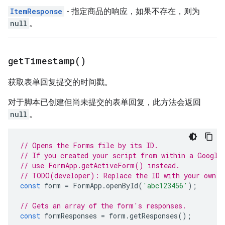
ItemResponse
- 指定商品的响应，如果不存在，则为
null
。
get
Timestamp(
)
获取表单回复提交的时间戳。
对于脚本已创建但尚未提交的表单回复，此方法会返回
null
。
// Opens the Forms file by its ID.
// If you created your script from within a Google
// use FormApp.getActiveForm() instead.
// TODO(developer): Replace the ID with your own.
const
form
=
FormApp
.
openById
(
'abc123456'
);
// Gets an array of the form's responses.
const
formResponses
=
form
.
getResponses
();