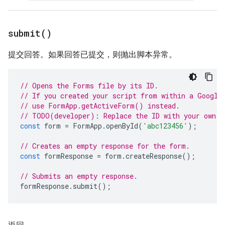
submit(
)
提交回答。如果回答已提交，则抛出脚本异常。
// Opens the Forms file by its ID.
// If you created your script from within a Google
// use FormApp.getActiveForm() instead.
// TODO(developer): Replace the ID with your own.
const
form
=
FormApp
.
openById
(
'abc123456'
);
// Creates an empty response for the form.
const
formResponse
=
form
.
createResponse
();
// Submits an empty response.
formResponse
.
submit
();