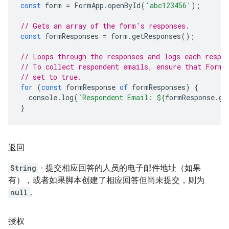
const
form
=
FormApp
.
openById
(
'abc123456'
);
// Gets an array of the form's responses.
const
formResponses
=
form
.
getResponses
();
// Loops through the responses and logs each respo
// To collect respondent emails, ensure that Form.
// set to true.
for
(
const
formResponse
of
formResponses
)
{
console
.
log
(
`Respondent Email: 
${
formResponse
.
ge
}
返回
String
- 提交相应回答的人员的电子邮件地址（如果
有），或者如果脚本创建了相应回答但尚未提交，则为
null
。
授权