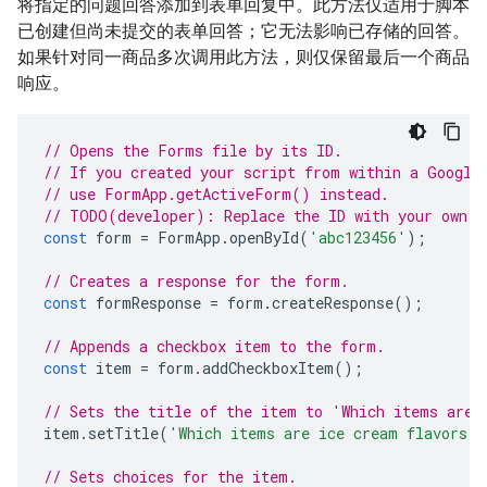
将指定的问题回答添加到表单回复中。此方法仅适用于脚本
已创建但尚未提交的表单回答；它无法影响已存储的回答。
如果针对同一商品多次调用此方法，则仅保留最后一个商品
响应。
// Opens the Forms file by its ID.
// If you created your script from within a Google
// use FormApp.getActiveForm() instead.
// TODO(developer): Replace the ID with your own.
const
form
=
FormApp
.
openById
(
'abc123456'
);
// Creates a response for the form.
const
formResponse
=
form
.
createResponse
();
// Appends a checkbox item to the form.
const
item
=
form
.
addCheckboxItem
();
// Sets the title of the item to 'Which items are 
item
.
setTitle
(
'Which items are ice cream flavors?'
// Sets choices for the item.