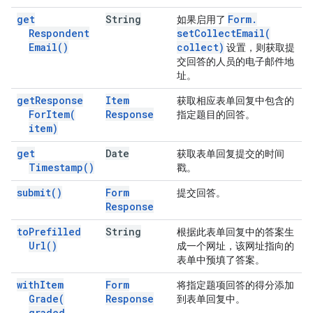
get
String
Form
.
如果启用了
Respondent
setCollectEmail(
Email(
)
collect)
设置，则获取提
交回答的人员的电子邮件地
址。
get
Response
Item
获取相应表单回复中包含的
For
Item(
Response
指定题目的回答。
item)
get
Date
获取表单回复提交的时间
Timestamp(
)
戳。
submit(
)
Form
提交回答。
Response
to
Prefilled
String
根据此表单回复中的答案生
Url(
)
成一个网址，该网址指向的
表单中预填了答案。
with
Item
Form
将指定题项回答的得分添加
Grade(
Response
到表单回复中。
graded