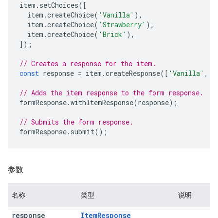
item
.
setChoices
([
item
.
createChoice
(
'Vanilla'
),
item
.
createChoice
(
'Strawberry'
),
item
.
createChoice
(
'Brick'
),
]);
// Creates a response for the item.
const
response
=
item
.
createResponse
([
'Vanilla'
,
'
// Adds the item response to the form response.
formResponse
.
withItemResponse
(
response
);
// Submits the form response.
formResponse
.
submit
();
参数
名称
类型
说明
response
Item
Response