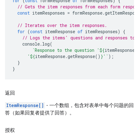
for
(
const
formResponse
of
formResponses
)
{
// Gets the item responses from each form respon
const
itemResponses
=
formResponse
.
getItemRespon
// Iterates over the item responses.
for
(
const
itemResponse
of
itemResponses
)
{
// Logs the items' questions and responses to 
console
.
log
(
`Response to the question '
${
itemResponse
.
      '
${
itemResponse
.
getResponse
()
}
'`
);
}
}
返回
ItemResponse[]
- 一个数组，包含对表单中每个问题的回
答（如果回复者提供了回答）。
授权