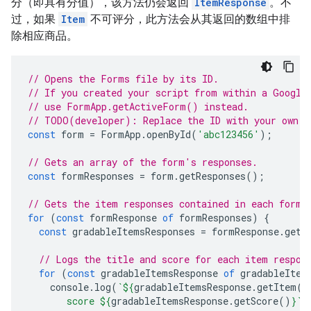
分（即具有分值），该方法仍会返回
ItemResponse
。不
过，如果
Item
不可评分，此方法会从其返回的数组中排
除相应商品。
// Opens the Forms file by its ID.
// If you created your script from within a Google
// use FormApp.getActiveForm() instead.
// TODO(developer): Replace the ID with your own.
const
form
=
FormApp
.
openById
(
'abc123456'
);
// Gets an array of the form's responses.
const
formResponses
=
form
.
getResponses
();
// Gets the item responses contained in each form 
for
(
const
formResponse
of
formResponses
)
{
const
gradableItemsResponses
=
formResponse
.
getG
// Logs the title and score for each item respon
for
(
const
gradableItemsResponse
of
gradableItem
console
.
log
(
`
${
gradableItemsResponse
.
getItem
()
       score 
${
gradableItemsResponse
.
getScore
()
}
`
)