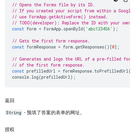
// Opens the Forms file by its ID.
// If you created your script from within a Google
// use FormApp.getActiveForm() instead.
// TODO(developer): Replace the ID with your own.
const
form
=
FormApp
.
openById
(
'abc123456'
);
// Gets the first form response.
const
formResponse
=
form
.
getResponses
()[
0
];
// Generates and logs the URL of a pre-filled form
// of the first form response.
const
prefilledUrl
=
formResponse
.
toPrefilledUrl
()
console
.
log
(
prefilledUrl
);
返回
String
- 预填了答案的表单的网址。
授权