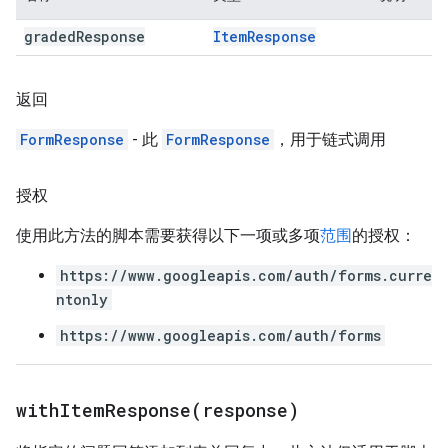
graded
Response
Item
Response
返回
FormResponse
- 此
FormResponse
，用于链式调用
授权
使用此方法的脚本需要获得以下一项或多项
范围
的授权：
https://www.googleapis.com/auth/forms.curre
ntonly
https://www.googleapis.com/auth/forms
withItemResponse(
response)