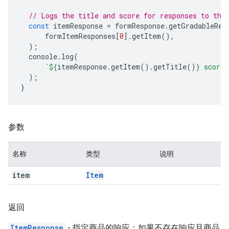
// Logs the title and score for responses to the
const
itemResponse
=
formResponse
.
getGradableRes
formItemResponses
[
0
].
getItem
(),
);
console
.
log
(
`
${
itemResponse
.
getItem
().
getTitle
()
}
 score 
);
}
参数
名称
类型
说明
item
Item
返回
ItemResponse
- 指定商品的响应；如果不存在响应且商品