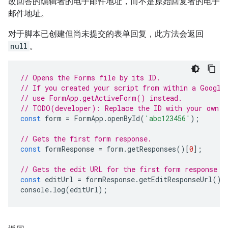
改回答的编辑者的电子邮件地址，而不是原始回复者的电子
邮件地址。
对于脚本已创建但尚未提交的表单回复，此方法会返回
null
。
// Opens the Forms file by its ID.
// If you created your script from within a Google
// use FormApp.getActiveForm() instead.
// TODO(developer): Replace the ID with your own.
const
form
=
FormApp
.
openById
(
'abc123456'
);
// Gets the first form response.
const
formResponse
=
form
.
getResponses
()[
0
];
// Gets the edit URL for the first form response a
const
editUrl
=
formResponse
.
getEditResponseUrl
();
console
.
log
(
editUrl
);