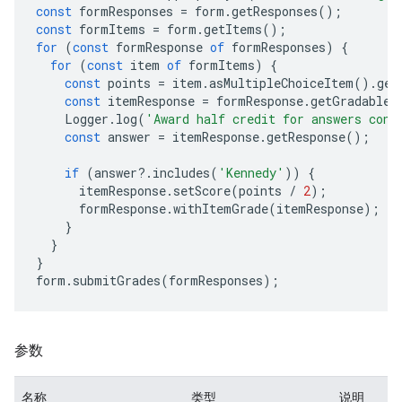
const
formResponses
=
form
.
getResponses
();
const
formItems
=
form
.
getItems
();
for
(
const
formResponse
of
formResponses
)
{
for
(
const
item
of
formItems
)
{
const
points
=
item
.
asMultipleChoiceItem
().
get
const
itemResponse
=
formResponse
.
getGradableR
Logger
.
log
(
'Award half credit for answers cont
const
answer
=
itemResponse
.
getResponse
();
if
(
answer
?
.
includes
(
'Kennedy'
))
{
itemResponse
.
setScore
(
points
/
2
);
formResponse
.
withItemGrade
(
itemResponse
);
}
}
}
form
.
submitGrades
(
formResponses
);
参数
名称
类型
说明