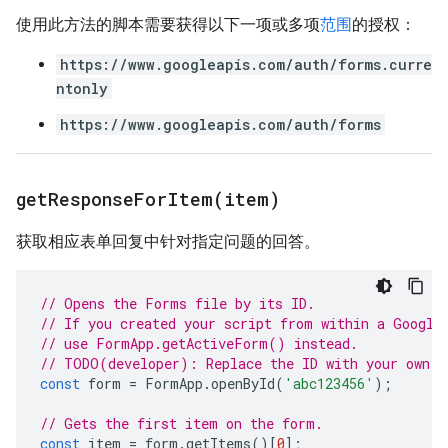
使用此方法的脚本需要获得以下一项或多项
范围
的授权：
https://www.googleapis.com/auth/forms.curre
ntonly
https://www.googleapis.com/auth/forms
getResponseForItem(
item)
获取相应表单回复中针对指定问题的回答。
// Opens the Forms file by its ID.
// If you created your script from within a Google
// use FormApp.getActiveForm() instead.
// TODO(developer): Replace the ID with your own.
const
form
=
FormApp
.
openById
(
'abc123456'
);
// Gets the first item on the form.
const
item
=
form
.
getItems
()[
0
];