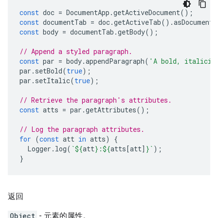
const
doc
=
DocumentApp
.
getActiveDocument
();
const
documentTab
=
doc
.
getActiveTab
().
asDocumentT
const
body
=
documentTab
.
getBody
();
// Append a styled paragraph.
const
par
=
body
.
appendParagraph
(
'A bold, italiciz
par
.
setBold
(
true
);
par
.
setItalic
(
true
);
// Retrieve the paragraph's attributes.
const
atts
=
par
.
getAttributes
();
// Log the paragraph attributes.
for
(
const
att
in
atts
)
{
Logger
.
log
(
`
${
att
}
:
${
atts
[
att
]
}
`
);
}
返回
Object
- 元素的属性。