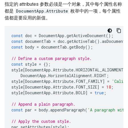
指定的 attributes 参数必须是一个对象，其中每个属性名称
都是
DocumentApp.Attribute
枚举中的一项，每个属性
值都是要应用的新值。
const
doc
=
DocumentApp
.
getActiveDocument
();
const
documentTab
=
doc
.
getActiveTab
().
asDocumentT
const
body
=
documentTab
.
getBody
();
// Define a custom paragraph style.
const
style
=
{};
style
[
DocumentApp
.
Attribute
.
HORIZONTAL_ALIGNMENT
]
DocumentApp
.
HorizontalAlignment
.
RIGHT
;
style
[
DocumentApp
.
Attribute
.
FONT_FAMILY
]
=
'Calib
style
[
DocumentApp
.
Attribute
.
FONT_SIZE
]
=
18
;
style
[
DocumentApp
.
Attribute
.
BOLD
]
=
true
;
// Append a plain paragraph.
const
par
=
body
.
appendParagraph
(
'A paragraph with
// Apply the custom style.
par
.
setAttributes
(
style
);