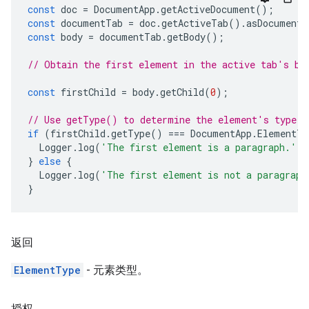
const
doc
=
DocumentApp
.
getActiveDocument
();
const
documentTab
=
doc
.
getActiveTab
().
asDocumentT
const
body
=
documentTab
.
getBody
();
// Obtain the first element in the active tab's bo
const
firstChild
=
body
.
getChild
(
0
);
// Use getType() to determine the element's type.
if
(
firstChild
.
getType
()
===
DocumentApp
.
ElementTy
Logger
.
log
(
'The first element is a paragraph.'
);
}
else
{
Logger
.
log
(
'The first element is not a paragraph
}
返回
ElementType
- 元素类型。
授权