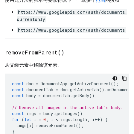
使用此方法的脚本需要获得以下一个或多个
范围
的授权：
https://www.googleapis.com/auth/documents.
currentonly
https://www.googleapis.com/auth/documents
remove
From
Parent(
)
从父级元素中移除该元素。
const
doc
=
DocumentApp
.
getActiveDocument
();
const
documentTab
=
doc
.
getActiveTab
().
asDocumentT
const
body
=
documentTab
.
getBody
();
// Remove all images in the active tab's body.
const
imgs
=
body
.
getImages
();
for
(
let
i
=
0
;
i
 < 
imgs
.
length
;
i
++
)
{
imgs
[
i
].
removeFromParent
();
}