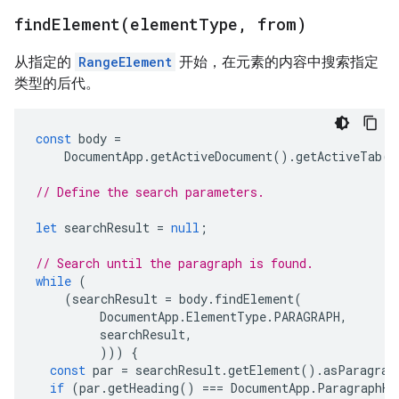
findElement(
element
Type
,
from)
从指定的
RangeElement
开始，在元素的内容中搜索指定
类型的后代。
const
body
=
DocumentApp
.
getActiveDocument
().
getActiveTab
()
// Define the search parameters.
let
searchResult
=
null
;
// Search until the paragraph is found.
while
(
(
searchResult
=
body
.
findElement
(
DocumentApp
.
ElementType
.
PARAGRAPH
,
searchResult
,
)))
{
const
par
=
searchResult
.
getElement
().
asParagrap
if
(
par
.
getHeading
()
===
DocumentApp
.
ParagraphHe