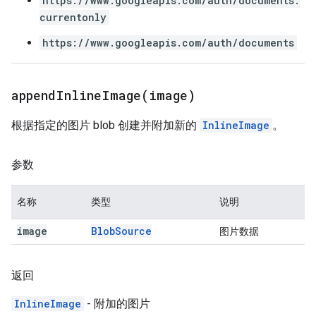
https://www.googleapis.com/auth/documents.
currentonly
https://www.googleapis.com/auth/documents
appendInlineImage(
image)
根据指定的图片 blob 创建并附加新的
InlineImage
。
参数
名称
类型
说明
image
Blob
Source
图片数据
返回
InlineImage
- 附加的图片