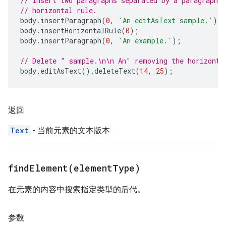
// Insert two paragraphs separated by a paragraph c
// horizontal rule.
body
.
insertParagraph
(
0
,
'An editAsText sample.'
);
body
.
insertHorizontalRule
(
0
);
body
.
insertParagraph
(
0
,
'An example.'
);
// Delete " sample.\n\n An" removing the horizonta
body
.
editAsText
().
deleteText
(
14
,
25
);
返回
Text
- 当前元素的文本版本
findElement(
element
Type)
在元素的内容中搜索指定类型的后代。
参数