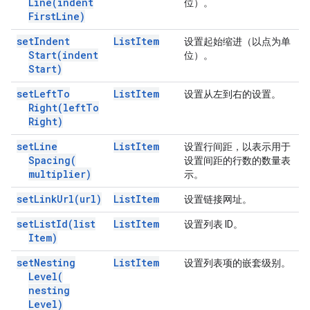
Line(
indent
位）。
First
Line)
set
Indent
List
Item
设置起始缩进（以点为单
Start(
indent
位）。
Start)
set
Left
To
List
Item
设置从左到右的设置。
Right(
left
To
Right)
set
Line
List
Item
设置行间距，以表示用于
Spacing(
设置间距的行数的数量表
multiplier)
示。
set
Link
Url(
url)
List
Item
设置链接网址。
set
List
Id(
list
List
Item
设置列表 ID。
Item)
set
Nesting
List
Item
设置列表项的嵌套级别。
Level(
nesting
Level)