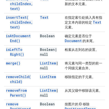
child
Index
,
新的文本元素。
text)
insert
Text(
Text
在指定索引处插入具有指
child
Index
,
Text
定文本内容的给定
text)
元素。
is
At
Document
Boolean
确定元素是否位于
End(
)
Document
的末尾。
is
Left
To
Boolean
|
检索从左到右的设置。
Right(
)
null
merge(
)
List
Item
|
将元素与同一类型的前一
null
个同级元素合并。
remove
Child(
List
Item
移除指定的子元素。
child)
remove
From
List
Item
|
从其父级中移除该元素。
Parent(
)
null
remove
Boolean
按图片的 ID 移除
Positioned
Positioned
Image