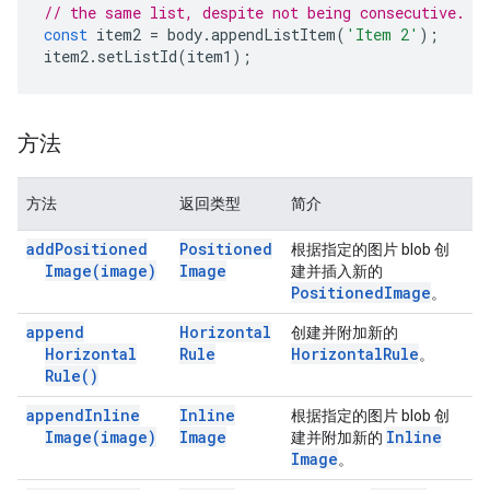
// the same list, despite not being consecutive.
const
item2
=
body
.
appendListItem
(
'Item 2'
);
item2
.
setListId
(
item1
);
方法
方法
返回类型
简介
add
Positioned
Positioned
根据指定的图片 blob 创
Image(
image)
Image
建并插入新的
Positioned
Image
。
append
Horizontal
创建并附加新的
Horizontal
Rule
Horizontal
Rule
。
Rule(
)
append
Inline
Inline
根据指定的图片 blob 创
Image(
image)
Image
Inline
建并附加新的
Image
。