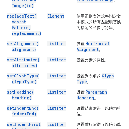
。
Image(
id)
replace
Text(
Element
使用正则表达式将指定文
search
本模式的所有匹配项替换
Pattern
,
为指定的替换字符串。
replacement)
set
Alignment(
List
Item
Horizontal
设置
alignment)
Alignment
。
set
Attributes(
List
Item
设置元素的属性。
attributes)
set
Glyph
Type(
List
Item
Glyph
设置列表项的
glyph
Type)
Type
。
set
Heading(
List
Item
Paragraph
设置
heading)
Heading
。
set
Indent
End(
List
Item
设置结束缩进，以磅为单
indent
End)
位。
set
Indent
First
List
Item
设置首行缩进（以磅为单