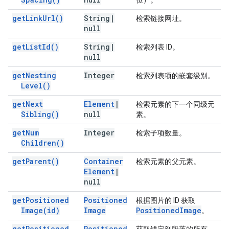
位）。
get
Link
Url(
)
String
|
检索链接网址。
null
get
List
Id(
)
String
|
检索列表 ID。
null
get
Nesting
Integer
检索列表项的嵌套级别。
Level(
)
get
Next
Element
|
检索元素的下一个同级元
Sibling(
)
null
素。
get
Num
Integer
检索子项数量。
Children(
)
get
Parent(
)
Container
检索元素的父元素。
Element
|
null
get
Positioned
Positioned
根据图片的 ID 获取
Image(
id)
Image
Positioned
Image
。
get
Positioned
Positioned