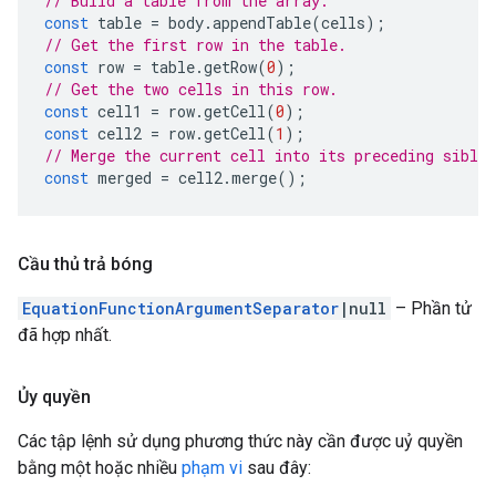
// Build a table from the array.
const
table
=
body
.
appendTable
(
cells
);
// Get the first row in the table.
const
row
=
table
.
getRow
(
0
);
// Get the two cells in this row.
const
cell1
=
row
.
getCell
(
0
);
const
cell2
=
row
.
getCell
(
1
);
// Merge the current cell into its preceding sibli
const
merged
=
cell2
.
merge
();
Cầu thủ trả bóng
EquationFunctionArgumentSeparator
|null
– Phần tử
đã hợp nhất.
Ủy quyền
Các tập lệnh sử dụng phương thức này cần được uỷ quyền
bằng một hoặc nhiều
phạm vi
sau đây: