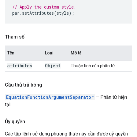
// Apply the custom style.
par
.
setAttributes
(
style
);
Tham số
Tên
Loại
Mô tả
attributes
Object
Thuộc tính của phần tử.
Cầu thủ trả bóng
EquationFunctionArgumentSeparator
– Phần tử hiện
tại.
Ủy quyền
Các tập lệnh sử dụng phương thức này cần được uỷ quyền