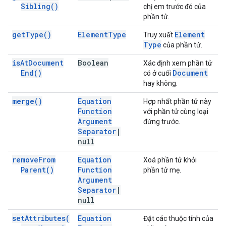
Sibling(
)
chị em trước đó của
phần tử.
get
Type(
)
Element
Type
Element
Truy xuất
Type
của phần tử.
is
At
Document
Boolean
Xác định xem phần tử
End(
)
Document
có ở cuối
hay không.
merge(
)
Equation
Hợp nhất phần tử này
Function
với phần tử cùng loại
Argument
đứng trước.
Separator
|
null
remove
From
Equation
Xoá phần tử khỏi
Parent(
)
Function
phần tử mẹ.
Argument
Separator
|
null
set
Attributes(
Equation
Đặt các thuộc tính của