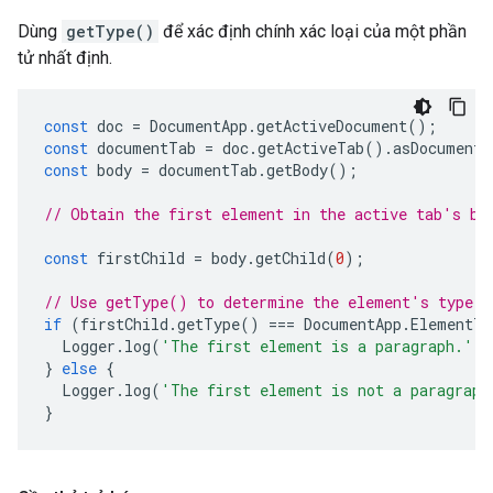
Dùng
getType()
để xác định chính xác loại của một phần
tử nhất định.
const
doc
=
DocumentApp
.
getActiveDocument
();
const
documentTab
=
doc
.
getActiveTab
().
asDocumentT
const
body
=
documentTab
.
getBody
();
// Obtain the first element in the active tab's bo
const
firstChild
=
body
.
getChild
(
0
);
// Use getType() to determine the element's type.
if
(
firstChild
.
getType
()
===
DocumentApp
.
ElementTy
Logger
.
log
(
'The first element is a paragraph.'
);
}
else
{
Logger
.
log
(
'The first element is not a paragraph
}