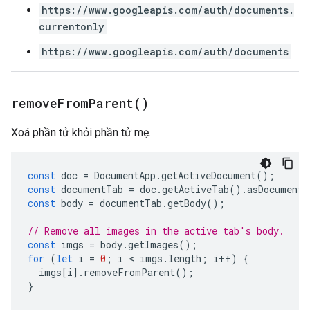
https://www.googleapis.com/auth/documents.
currentonly
https://www.googleapis.com/auth/documents
remove
From
Parent(
)
Xoá phần tử khỏi phần tử mẹ.
const
doc
=
DocumentApp
.
getActiveDocument
();
const
documentTab
=
doc
.
getActiveTab
().
asDocumentT
const
body
=
documentTab
.
getBody
();
// Remove all images in the active tab's body.
const
imgs
=
body
.
getImages
();
for
(
let
i
=
0
;
i
 < 
imgs
.
length
;
i
++
)
{
imgs
[
i
].
removeFromParent
();
}