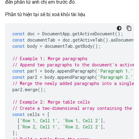
đến phần tử anh chị em trước đó.
Phần tử hiện tại sẽ bị xoá khỏi tài liệu.
const
doc
=
DocumentApp
.
getActiveDocument
();
const
documentTab
=
doc
.
getActiveTab
().
asDocumentT
const
body
=
documentTab
.
getBody
();
// Example 1: Merge paragraphs
// Append two paragraphs to the document's active 
const
par1
=
body
.
appendParagraph
(
'Paragraph 1.'
);
const
par2
=
body
.
appendParagraph
(
'Paragraph 2.'
);
// Merge the newly added paragraphs into a single p
par2
.
merge
();
// Example 2: Merge table cells
// Create a two-dimensional array containing the t
const
cells
=
[
[
'Row 1, Cell 1'
,
'Row 1, Cell 2'
],
[
'Row 2, Cell 1'
,
'Row 2, Cell 2'
],
];