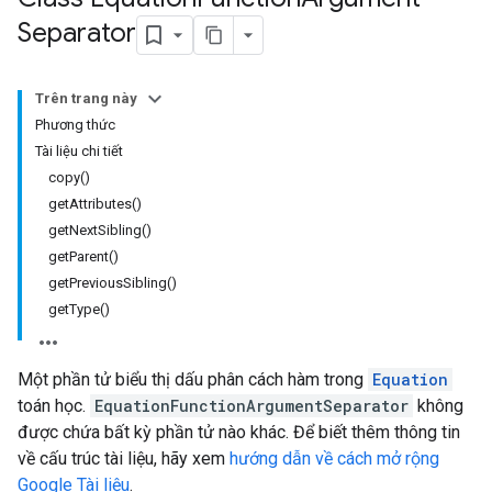
Separator
Trên trang này
Phương thức
Tài liệu chi tiết
copy()
getAttributes()
getNextSibling()
getParent()
getPreviousSibling()
getType()
Một phần tử biểu thị dấu phân cách hàm trong
Equation
toán học.
EquationFunctionArgumentSeparator
không
được chứa bất kỳ phần tử nào khác. Để biết thêm thông tin
về cấu trúc tài liệu, hãy xem
hướng dẫn về cách mở rộng
Google Tài liệu
.