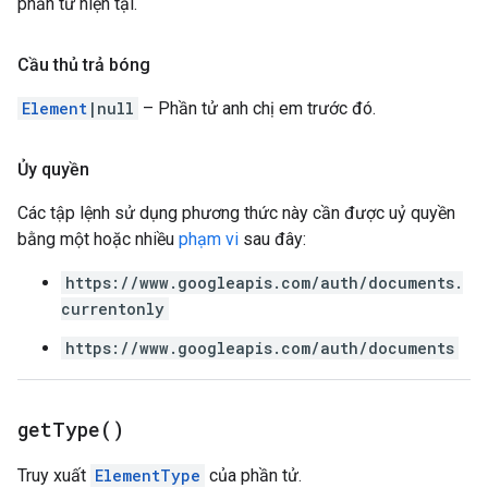
phần tử hiện tại.
Cầu thủ trả bóng
Element
|null
– Phần tử anh chị em trước đó.
Ủy quyền
Các tập lệnh sử dụng phương thức này cần được uỷ quyền
bằng một hoặc nhiều
phạm vi
sau đây:
https://www.googleapis.com/auth/documents.
currentonly
https://www.googleapis.com/auth/documents
get
Type(
)
Truy xuất
ElementType
của phần tử.