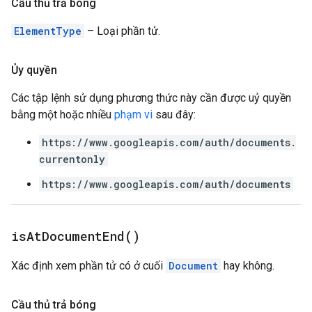
Cầu thủ trả bóng
ElementType
– Loại phần tử.
Ủy quyền
Các tập lệnh sử dụng phương thức này cần được uỷ quyền
bằng một hoặc nhiều
phạm vi
sau đây:
https://www.googleapis.com/auth/documents.
currentonly
https://www.googleapis.com/auth/documents
is
At
Document
End(
)
Xác định xem phần tử có ở cuối
Document
hay không.
Cầu thủ trả bóng