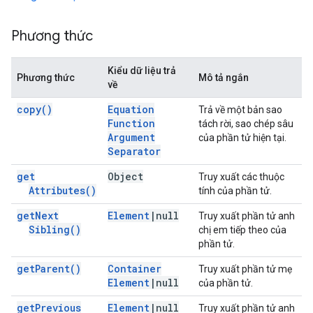
Phương thức
Kiểu dữ liệu trả
Phương thức
Mô tả ngắn
về
copy(
)
Equation
Trả về một bản sao
Function
tách rời, sao chép sâu
Argument
của phần tử hiện tại.
Separator
get
Object
Truy xuất các thuộc
Attributes(
)
tính của phần tử.
get
Next
Element
|
null
Truy xuất phần tử anh
Sibling(
)
chị em tiếp theo của
phần tử.
get
Parent(
)
Container
Truy xuất phần tử mẹ
Element
|
null
của phần tử.
get
Previous
Element
|
null
Truy xuất phần tử anh