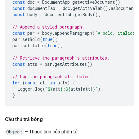
const
doc
=
DocumentApp
.
getActiveDocument
();
const
documentTab
=
doc
.
getActiveTab
().
asDocumentT
const
body
=
documentTab
.
getBody
();
// Append a styled paragraph.
const
par
=
body
.
appendParagraph
(
'A bold, italiciz
par
.
setBold
(
true
);
par
.
setItalic
(
true
);
// Retrieve the paragraph's attributes.
const
atts
=
par
.
getAttributes
();
// Log the paragraph attributes.
for
(
const
att
in
atts
)
{
Logger
.
log
(
`
${
att
}
:
${
atts
[
att
]
}
`
);
}
Cầu thủ trả bóng
Object
– Thuộc tính của phần tử.