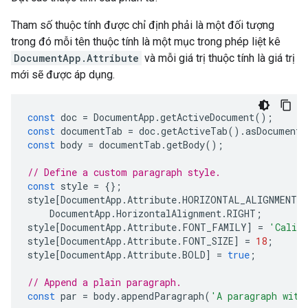
Tham số thuộc tính được chỉ định phải là một đối tượng
trong đó mỗi tên thuộc tính là một mục trong phép liệt kê
DocumentApp.Attribute
và mỗi giá trị thuộc tính là giá trị
mới sẽ được áp dụng.
const
doc
=
DocumentApp
.
getActiveDocument
();
const
documentTab
=
doc
.
getActiveTab
().
asDocumentT
const
body
=
documentTab
.
getBody
();
// Define a custom paragraph style.
const
style
=
{};
style
[
DocumentApp
.
Attribute
.
HORIZONTAL_ALIGNMENT
]
DocumentApp
.
HorizontalAlignment
.
RIGHT
;
style
[
DocumentApp
.
Attribute
.
FONT_FAMILY
]
=
'Calib
style
[
DocumentApp
.
Attribute
.
FONT_SIZE
]
=
18
;
style
[
DocumentApp
.
Attribute
.
BOLD
]
=
true
;
// Append a plain paragraph.
const
par
=
body
.
appendParagraph
(
'A paragraph with