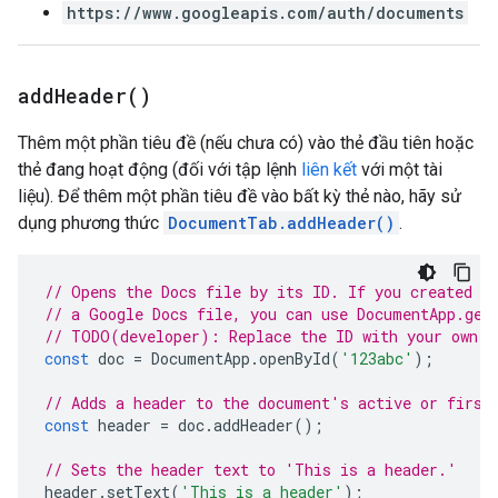
https://www.googleapis.com/auth/documents
add
Header(
)
Thêm một phần tiêu đề (nếu chưa có) vào thẻ đầu tiên hoặc
thẻ đang hoạt động (đối với tập lệnh
liên kết
với một tài
liệu). Để thêm một phần tiêu đề vào bất kỳ thẻ nào, hãy sử
dụng phương thức
DocumentTab.addHeader()
.
// Opens the Docs file by its ID. If you created y
// a Google Docs file, you can use DocumentApp.get
// TODO(developer): Replace the ID with your own.
const
doc
=
DocumentApp
.
openById
(
'123abc'
);
// Adds a header to the document's active or first
const
header
=
doc
.
addHeader
();
// Sets the header text to 'This is a header.'
header
.
setText
(
'This is a header'
);