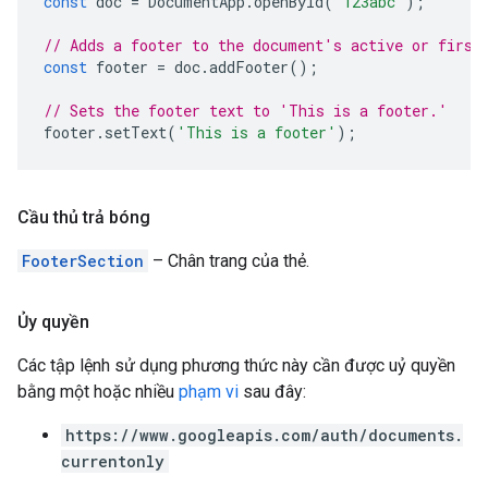
const
doc
=
DocumentApp
.
openById
(
'123abc'
);
// Adds a footer to the document's active or first
const
footer
=
doc
.
addFooter
();
// Sets the footer text to 'This is a footer.'
footer
.
setText
(
'This is a footer'
);
Cầu thủ trả bóng
FooterSection
– Chân trang của thẻ.
Ủy quyền
Các tập lệnh sử dụng phương thức này cần được uỷ quyền
bằng một hoặc nhiều
phạm vi
sau đây:
https://www.googleapis.com/auth/documents.
currentonly