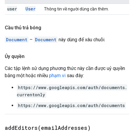
user
User
Thông tin về người dùng cần thêm.
Cầu thủ trả bóng
Document
–
Document
này dùng để xâu chuỗi.
Ủy quyền
Các tập lệnh sử dụng phương thức này cần được uỷ quyền
bằng một hoặc nhiều
phạm vi
sau đây:
https://www.googleapis.com/auth/documents.
currentonly
https://www.googleapis.com/auth/documents
addEditors(
email
Addresses)