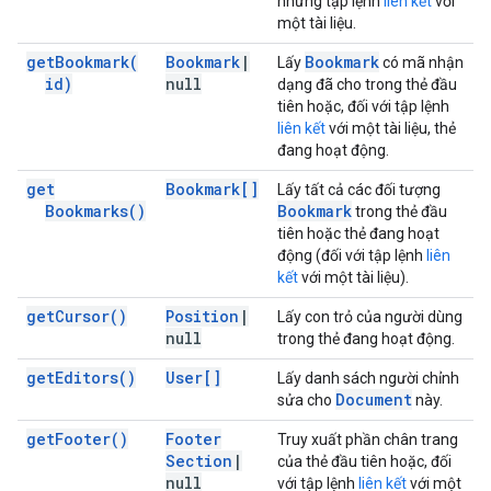
những tập lệnh
liên kết
với
một tài liệu.
get
Bookmark(
Bookmark
|
Bookmark
Lấy
có mã nhận
id)
null
dạng đã cho trong thẻ đầu
tiên hoặc, đối với tập lệnh
liên kết
với một tài liệu, thẻ
đang hoạt động.
get
Bookmark[]
Lấy tất cả các đối tượng
Bookmarks(
)
Bookmark
trong thẻ đầu
tiên hoặc thẻ đang hoạt
động (đối với tập lệnh
liên
kết
với một tài liệu).
get
Cursor(
)
Position
|
Lấy con trỏ của người dùng
null
trong thẻ đang hoạt động.
get
Editors(
)
User[]
Lấy danh sách người chỉnh
Document
sửa cho
này.
get
Footer(
)
Footer
Truy xuất phần chân trang
Section
|
của thẻ đầu tiên hoặc, đối
null
với tập lệnh
liên kết
với một