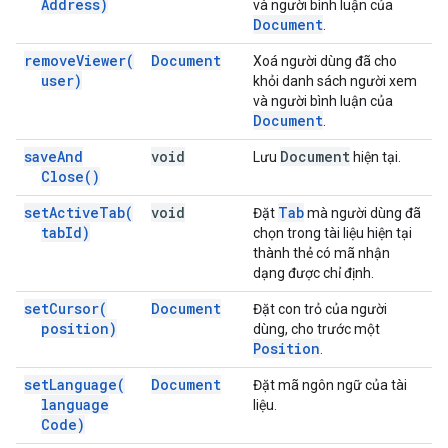
Address)
và người bình luận của
Document
.
remove
Viewer(
Document
Xoá người dùng đã cho
user)
khỏi danh sách người xem
và người bình luận của
Document
.
save
And
void
Document
Lưu
hiện tại.
Close(
)
set
Active
Tab(
void
Tab
Đặt
mà người dùng đã
tab
Id)
chọn trong tài liệu hiện tại
thành thẻ có mã nhận
dạng được chỉ định.
set
Cursor(
Document
Đặt con trỏ của người
position)
dùng, cho trước một
Position
.
set
Language(
Document
Đặt mã ngôn ngữ của tài
language
liệu.
Code)