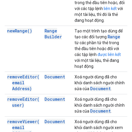
trong thẻ đầu tiên hoặc, đối
với các tập lệnh
liên kết
với
một tài liệu, thì đó là thẻ
đang hoạt động.
new
Range(
)
Range
Tạo một trình tạo dùng để
Builder
Range
tạo các đối tượng
từ các phần tử thẻ trong
thẻ đầu tiên hoặc đối với
các tập lệnh
được liên kết
với một tài liệu, thẻ đang
hoạt động.
remove
Editor(
Document
Xoá người dùng đã cho
email
khỏi danh sách người chỉnh
Address)
Document
sửa của
.
remove
Editor(
Document
Xoá người dùng đã cho
user)
khỏi danh sách người chỉnh
Document
sửa của
.
remove
Viewer(
Document
Xoá người dùng đã cho
email
khỏi danh sách người xem