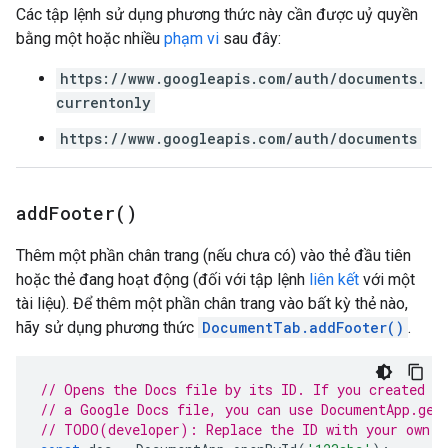
Các tập lệnh sử dụng phương thức này cần được uỷ quyền
bằng một hoặc nhiều
phạm vi
sau đây:
https://www.googleapis.com/auth/documents.
currentonly
https://www.googleapis.com/auth/documents
add
Footer(
)
Thêm một phần chân trang (nếu chưa có) vào thẻ đầu tiên
hoặc thẻ đang hoạt động (đối với tập lệnh
liên kết
với một
tài liệu). Để thêm một phần chân trang vào bất kỳ thẻ nào,
hãy sử dụng phương thức
DocumentTab.addFooter()
.
// Opens the Docs file by its ID. If you created y
// a Google Docs file, you can use DocumentApp.get
// TODO(developer): Replace the ID with your own.