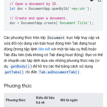
// Open a document by ID.
let
doc
=
DocumentApp
.
openById
(
'<my-id>'
);
// Create and open a document.
doc
=
DocumentApp
.
create
(
'Document Title'
);
Các phương thức trên lớp
Document
trực tiếp truy cập và
sửa đổi nội dung văn bản hoạt động trên Tab đang hoạt
động (trong tập lệnh
liên kết
với một tài liệu cụ thể) hoặc
Tab đầu tiên (nếu không có Tab đang hoạt động). Bạn có thể
di chuyển các tập lệnh dựa vào những phương thức này (ví
dụ:
getBody()
) để hỗ trợ các thẻ bằng cách sử dụng
getTabs()
rồi đến
Tab.asDocumentTab()
.
Phương thức
Kiểu dữ liệu
Phương thức
Mô tả ngắn
trả về