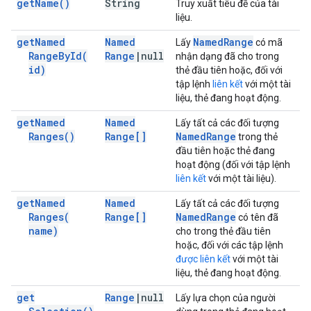
get
Name(
)
String
Truy xuất tiêu đề của tài
liệu.
get
Named
Named
Named
Range
Lấy
có mã
Range
By
Id(
Range
|
null
nhận dạng đã cho trong
id)
thẻ đầu tiên hoặc, đối với
tập lệnh
liên kết
với một tài
liệu, thẻ đang hoạt động.
get
Named
Named
Lấy tất cả các đối tượng
Ranges(
)
Range[]
Named
Range
trong thẻ
đầu tiên hoặc thẻ đang
hoạt động (đối với tập lệnh
liên kết
với một tài liệu).
get
Named
Named
Lấy tất cả các đối tượng
Ranges(
Range[]
Named
Range
có tên đã
name)
cho trong thẻ đầu tiên
hoặc, đối với các tập lệnh
được liên kết
với một tài
liệu, thẻ đang hoạt động.
get
Range
|
null
Lấy lựa chọn của người