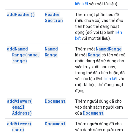
liên kết
với một tài liệu).
add
Header(
)
Header
Thêm một phần tiêu đề
Section
(nếu chưa có) vào thẻ đầu
tiên hoặc thẻ đang hoạt
động (đối với tập lệnh
liên
kết
với một tài liệu).
add
Named
Named
Named
Range
Thêm một
,
Range(
name
,
Range
Range
là một
có tên và mã
range)
nhận dạng để sử dụng cho
việc truy xuất sau này,
trong thẻ đầu tiên hoặc, đối
với các tập lệnh
liên kết
với
một tài liệu, thẻ đang hoạt
động.
add
Viewer(
Document
Thêm người dùng đã cho
email
vào danh sách người xem
Address)
Document
của
.
add
Viewer(
Document
Thêm người dùng đã cho
user)
vào danh sách người xem