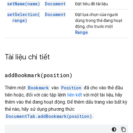
set
Name(
name)
Document
Đặt tiêu đề tài liệu.
set
Selection(
Document
Đặt lựa chọn của người
range)
dùng trong thẻ đang hoạt
động, cho trước một
Range
.
Tài liệu chi tiết
addBookmark(
position)
Thêm một
Bookmark
vào
Position
đã cho vào thẻ đầu
tiên hoặc, đối với các tập lệnh
liên kết
với một tài liệu, hãy
thêm vào thẻ đang hoạt động. Để thêm dấu trang vào bất kỳ
thẻ nào, hãy sử dụng phương thức
DocumentTab.addBookmark(position)
.