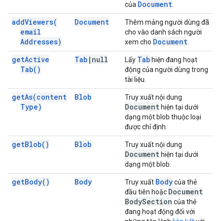
Document
của
.
add
Viewers(
Document
Thêm mảng người dùng đã
email
cho vào danh sách người
Addresses)
Document
xem cho
.
get
Active
Tab
|
null
Tab
Lấy
hiện đang hoạt
Tab(
)
động của người dùng trong
tài liệu.
get
As(
content
Blob
Truy xuất nội dung
Type)
Document
hiện tại dưới
dạng một blob thuộc loại
được chỉ định.
get
Blob(
)
Blob
Truy xuất nội dung
Document
hiện tại dưới
dạng một blob.
get
Body(
)
Body
Body
Truy xuất
của thẻ
Document
đầu tiên hoặc
Body
Section
của thẻ
đang hoạt động đối với