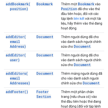
add
Bookmark(
Bookmark
Bookmark
Thêm một
vào
position)
Position
đã cho vào thẻ
đầu tiên hoặc, đối với các
tập lệnh
liên kết
với một tài
liệu, hãy thêm vào thẻ đang
hoạt động.
add
Editor(
Document
Thêm người dùng đã cho
email
vào danh sách người chỉnh
Address)
Document
sửa cho
.
add
Editor(
Document
Thêm người dùng đã cho
user)
vào danh sách người chỉnh
Document
sửa cho
.
add
Editors(
Document
Thêm mảng người dùng đã
email
cho vào danh sách người
Addresses)
Document
chỉnh sửa cho
.
add
Footer(
)
Footer
Thêm một phần chân
Section
trang (nếu chưa có) vào
thẻ đầu tiên hoặc thẻ đang
hoạt động (đối với tập lệnh