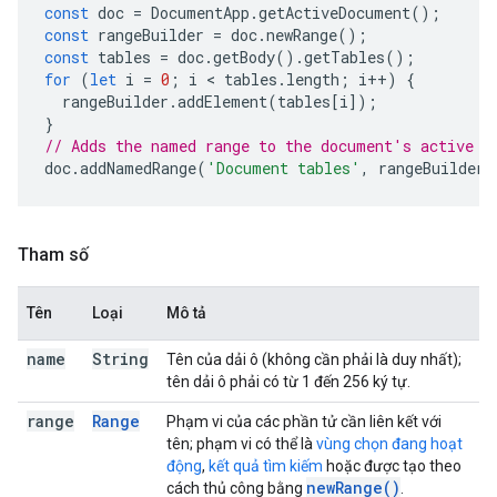
const
doc
=
DocumentApp
.
getActiveDocument
();
const
rangeBuilder
=
doc
.
newRange
();
const
tables
=
doc
.
getBody
().
getTables
();
for
(
let
i
=
0
;
i
 < 
tables
.
length
;
i
++
)
{
rangeBuilder
.
addElement
(
tables
[
i
]);
}
// Adds the named range to the document's active t
doc
.
addNamedRange
(
'Document tables'
,
rangeBuilder
.
Tham số
Tên
Loại
Mô tả
name
String
Tên của dải ô (không cần phải là duy nhất);
tên dải ô phải có từ 1 đến 256 ký tự.
range
Range
Phạm vi của các phần tử cần liên kết với
tên; phạm vi có thể là
vùng chọn đang hoạt
động
,
kết quả tìm kiếm
hoặc được tạo theo
new
Range(
)
cách thủ công bằng
.