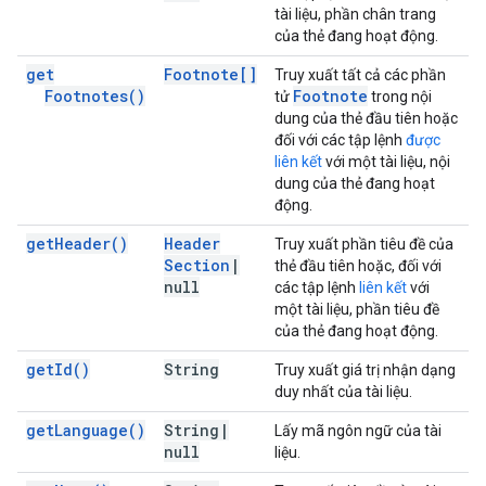
tài liệu, phần chân trang
của thẻ đang hoạt động.
get
Footnote[]
Truy xuất tất cả các phần
Footnotes(
)
Footnote
tử
trong nội
dung của thẻ đầu tiên hoặc
đối với các tập lệnh
được
liên kết
với một tài liệu, nội
dung của thẻ đang hoạt
động.
get
Header(
)
Header
Truy xuất phần tiêu đề của
Section
|
thẻ đầu tiên hoặc, đối với
null
các tập lệnh
liên kết
với
một tài liệu, phần tiêu đề
của thẻ đang hoạt động.
get
Id(
)
String
Truy xuất giá trị nhận dạng
duy nhất của tài liệu.
get
Language(
)
String
|
Lấy mã ngôn ngữ của tài
null
liệu.