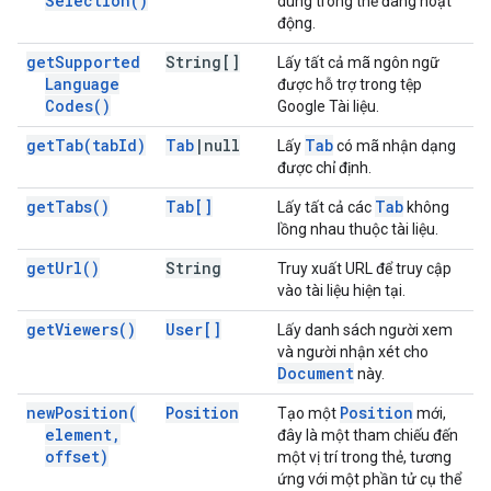
Selection(
)
dùng trong thẻ đang hoạt
động.
get
Supported
String[]
Lấy tất cả mã ngôn ngữ
Language
được hỗ trợ trong tệp
Codes(
)
Google Tài liệu.
get
Tab(
tab
Id)
Tab
|
null
Tab
Lấy
có mã nhận dạng
được chỉ định.
get
Tabs(
)
Tab[]
Tab
Lấy tất cả các
không
lồng nhau thuộc tài liệu.
get
Url(
)
String
Truy xuất URL để truy cập
vào tài liệu hiện tại.
get
Viewers(
)
User[]
Lấy danh sách người xem
và người nhận xét cho
Document
này.
new
Position(
Position
Position
Tạo một
mới,
element
,
đây là một tham chiếu đến
offset)
một vị trí trong thẻ, tương
ứng với một phần tử cụ thể