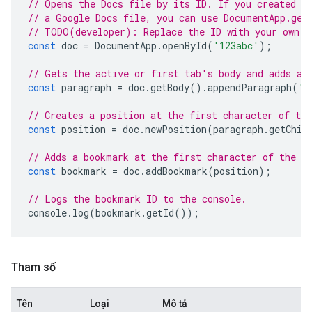
// Opens the Docs file by its ID. If you created y
// a Google Docs file, you can use DocumentApp.get
// TODO(developer): Replace the ID with your own.
const
doc
=
DocumentApp
.
openById
(
'123abc'
);
// Gets the active or first tab's body and adds a 
const
paragraph
=
doc
.
getBody
().
appendParagraph
(
'M
// Creates a position at the first character of the
const
position
=
doc
.
newPosition
(
paragraph
.
getChil
// Adds a bookmark at the first character of the p
const
bookmark
=
doc
.
addBookmark
(
position
);
// Logs the bookmark ID to the console.
console
.
log
(
bookmark
.
getId
());
Tham số
Tên
Loại
Mô tả