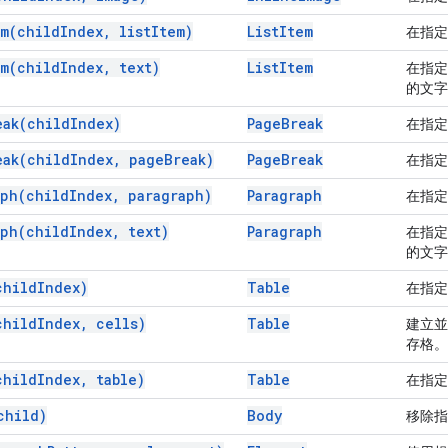
em(
child
Index
,
list
Item)
List
Item
在指
em(
child
Index
,
text)
List
Item
在指
的文字
eak(
child
Index)
Page
Break
在指
eak(
child
Index
,
page
Break)
Page
Break
在指
aph(
child
Index
,
paragraph)
Paragraph
在指
aph(
child
Index
,
text)
Paragraph
在指
的文字
child
Index)
Table
在指
child
Index
,
cells)
Table
建立
存格。
child
Index
,
table)
Table
在指
child)
Body
移除指