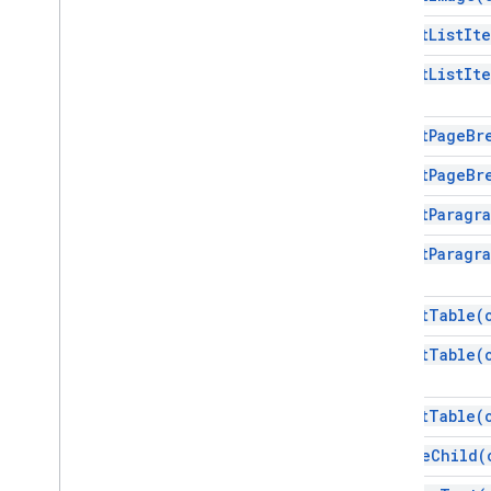
insert
List
It
insert
List
It
insert
Page
Br
insert
Page
Br
insert
Paragr
insert
Paragr
insert
Table(
insert
Table(
insert
Table(
remove
Child(