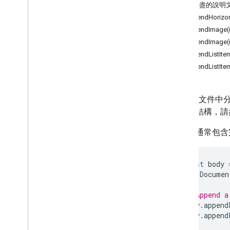
Document
App
內容詳盡的說明
appendHorizon
類別
appendImage(
內文
appendImage(
書籤
appendListItem
Container
Element
appendListItem
日期
文件
Document
Tab
Google 文件
方程式
解文件結構，請
Equation
Function
Equation
Function
Argument
Body
通常包含
Separator
方程式符號
const
body
頁尾部分
Documen
註腳
註腳說明
// Append a
標頭區段
body
.
append
水平規則
body
.
append
內嵌繪圖