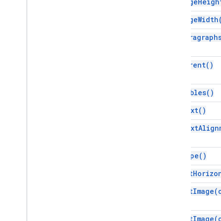
get
Page
Heigh
指令碼執行與資訊
get
Page
Width
指令碼專案資源
get
Paragraph
自動化觸發條件和事件
資訊清單
配額與限制
get
Parent(
)
Google Workspace 外掛程式
get
Tables(
)
服務
資訊清單
get
Text(
)
外掛程式 API
get
Text
Align
Apps Script API
get
Type(
)
第 1 版
用戶端程式庫
insert
Horizo
insert
Image(
insert
Image(