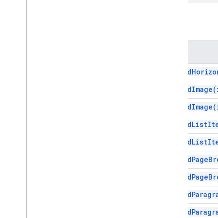
內嵌圖片
List
Item
方法
已命名範圍
分頁符號
方法
段落
人物
append
Horizo
排序
append
Image(
位置圖片
範圍
append
Image(
範圍建構工具
append
List
It
範圍元素
複合式連結
append
List
It
分頁
append
Page
Br
表格
表格儲存格
append
Page
Br
目錄
append
Paragr
Table
Row
文字
append
Paragr
不支援的元素