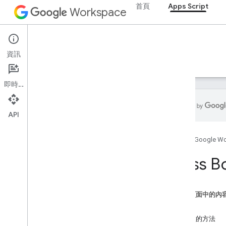
首頁
Apps Script
Workspace
Apps Script
資訊
總覽
指南
參考資料
範例
支援
即時通訊
API
總覽
首頁
Google W
Google Workspace 服務
Class B
管理控制台
Calendar
即時通訊
這個頁面中的內
文件
方法
總覽
已淘汰的方法