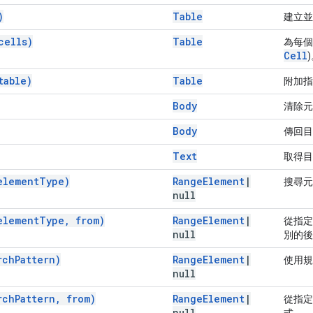
)
Table
建立
cells)
Table
為每
Cell
table)
Table
附加
Body
清除元
Body
傳回目
Text
取得
element
Type)
Range
Element
|
搜尋元
null
element
Type
,
from)
Range
Element
|
從指
null
別的後
rch
Pattern)
Range
Element
|
使用規
null
rch
Pattern
,
from)
Range
Element
|
從指定
null
式。