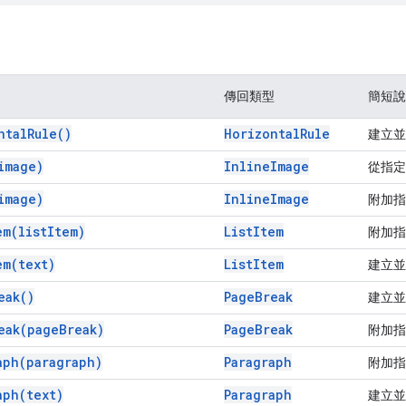
傳回類型
簡短說
ntal
Rule(
)
Horizontal
Rule
建立
image)
Inline
Image
從指定
image)
Inline
Image
附加
em(
list
Item)
List
Item
附加
em(
text)
List
Item
建立
eak(
)
Page
Break
建立
eak(
page
Break)
Page
Break
附加
aph(
paragraph)
Paragraph
附加
aph(
text)
Paragraph
建立