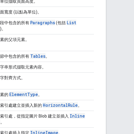
單位擷取頁面高度。
面寬度 (以點為單位)。
Paragraphs
List
區段中包含的所有
(包括
)。
素的父項元素。
Tables
該節中包含的所有
。
字串形式擷取元素內容。
字對齊方式。
Element
Type
元素的
。
Horizontal
Rule
定索引處建立並插入新的
。
Inline
索引處，從指定圖片 Blob 建立並插入
e
。
Inline
Image
定索引處插入指定
。