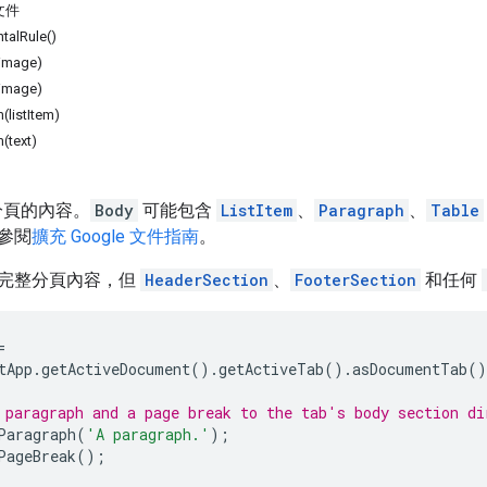
文件
talRule()
image)
image)
(listItem)
(text)
中分頁的內容。
Body
可能包含
ListItem
、
Paragraph
、
Table
參閱
擴充 Google 文件指南
。
完整分頁內容，但
HeaderSection
、
FooterSection
和任何
=
tApp
.
getActiveDocument
().
getActiveTab
().
asDocumentTab
()
 paragraph and a page break to the tab's body section di
Paragraph
(
'A paragraph.'
);
PageBreak
();