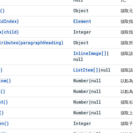
(
)
Object
擷取元
ld
Index)
Element
擷取指
x(
child)
Integer
擷取指
tributes(
paragraph
Heading)
Object
擷取
Inline
Image[]
|
擷取
null
(
)
List
Item[]
|
null
擷取
tom(
)
Number
|
null
以點為
t(
)
Number
|
null
以點為
ht(
)
Number
|
null
擷取右
(
)
Number
|
null
擷取上
en(
)
Integer
擷取子