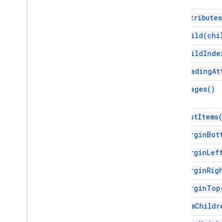
Gmail
get
Attributes
試算表
簡報
get
Child(
chi
工作區
get
Child
Inde
更多…
get
Heading
At
其他 Google 服務
get
Images(
)
Google Analytics
Google Maps
get
List
Items
Google Translate
Vertex AI
get
Margin
Bot
You
Tube
get
Margin
Lef
更多…
get
Margin
Rig
公用事業服務
get
Margin
Top
API 與資料庫連線
資料可用性及最佳化
get
Num
Childr
HTML 內容