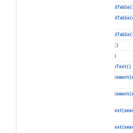
append
Table(
介面
append
Table(
元素
列舉
append
Table(
屬性
Element
Type
clear(
)
字型系列
copy(
)
Glyph
Type
Horizontal
Alignment
edit
As
Text(
)
段落標題
find
Element(
位置版面配置
Tab
Type
文字對齊
find
Element(
Vertical
Alignment
find
Text(
sea
進階服務
Docs API
Drive
find
Text(
sea
Forms