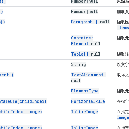
t(
)
Number
|
null
以點為
(
)
Number
|
null
擷取頁
s(
)
Paragraph[]
|
null
擷取
Items
Container
擷取元
Element
|
null
Table[]
|
null
擷取
String
以文字
ment(
)
Text
Alignment
|
取得文
null
Element
Type
擷取
ntal
Rule(
child
Index)
Horizontal
Rule
在指
child
Index
,
image)
Inline
Image
在指定
Imag
child
Index
,
image)
Inline
Image
在指