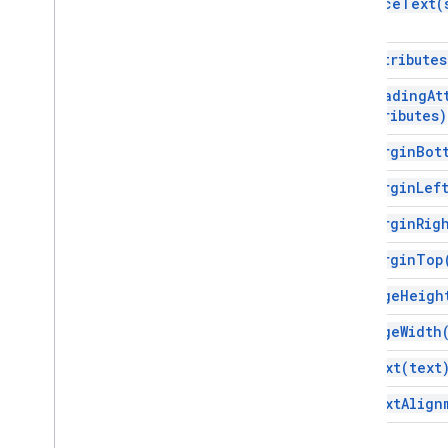
replace
Text(
set
Attributes
set
Heading
At
attributes)
set
Margin
Bot
set
Margin
Lef
set
Margin
Rig
set
Margin
Top
set
Page
Heigh
set
Page
Width
set
Text(
text
set
Text
Align