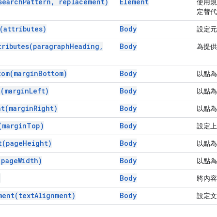
search
Pattern
,
replacement)
Element
使用規
定替代
(
attributes)
Body
設定元
tributes(
paragraph
Heading
,
Body
為提
tom(
margin
Bottom)
Body
以點為
t(
margin
Left)
Body
以點為
ht(
margin
Right)
Body
以點為
(
margin
Top)
Body
設定上
t(
page
Height)
Body
以點為
(
page
Width)
Body
以點為
)
Body
將內容
ment(
text
Alignment)
Body
設定文