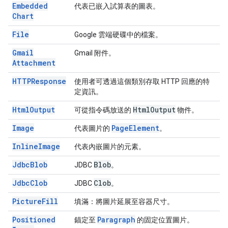
Embedded
代表已嵌入試算表的圖表。
Chart
File
Google 雲端硬碟中的檔案。
Gmail
Gmail 附件。
Attachment
HTTPResponse
使用者可透過這個類別存取 HTTP 回應的特
定資訊。
Html
Output
Html
Output
可從指令碼放送的
物件。
Image
Page
Element
代表圖片的
。
Inline
Image
代表內嵌圖片的元素。
Jdbc
Blob
Blob
JDBC
。
Jdbc
Clob
Clob
JDBC
。
Picture
Fill
填滿：將圖片延展至容器尺寸。
Positioned
Paragraph
錨定至
的固定位置圖片。