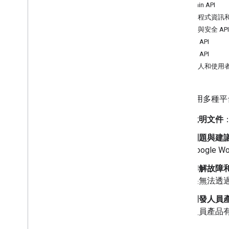
Admin API
應用程式資訊和整
驗證與安全 API
協作 API
通訊 API
聯絡人和使用者
我們使用多種平
說明文件
問題與建
Google
排解故障
果無法透
開發人員
人員產品