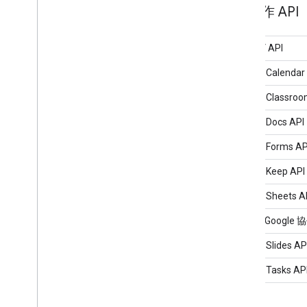
協作 API
CalDAV API
Google Calendar
Google Classroo
Google Docs API
Google Forms AP
Google Keep API
Google Sheets A
傳統版 Google 
Google Slides AP
Google Tasks AP