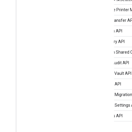
Chrome Printer
Data Transfer AP
Devices API
Directory API
Domain Shared C
Email Audit API
Google Vault API
Groups API
Groups Migration
Groups Settings 
Reports API