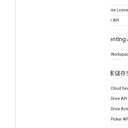
Enterprise Lice
Reseller API
Eventing 
Google Workspa
檔案儲存空
Google Cloud Se
Google Drive API
Google Drive Acti
Google Picker AP