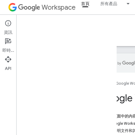
首頁
所有產品
Workspace
首頁
資訊
總覽
探險家
指南
支援
即時通訊
API
如何取得協助
首頁
Google W
開發人員資源
服務條款
Googl
使用者資料和開發人員政策
Stack Overflow
這個頁面中的內
與 Google Wo
尋找說明文件和