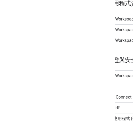
應用程式資
Google Works
Google Workspac
Google Workspac
驗證與安全
Google Workspace
OAuth
OpenID Connect
第三方 IdP
SAML 應用程式 (Go