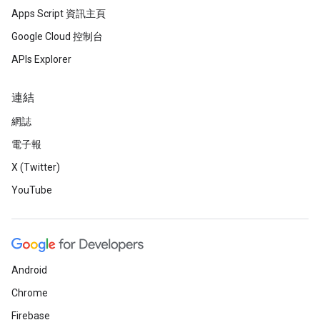
Apps Script 資訊主頁
Google Cloud 控制台
APIs Explorer
連結
網誌
電子報
X (Twitter)
YouTube
Android
Chrome
Firebase