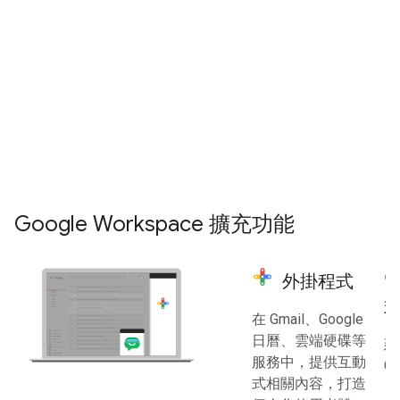
任何人
都能使用我們
進階開發人員
可以使用 Google
的網頁版低程式碼環
Workspace REST API，以程式輔
境，自動執行及強化
助方式與使用者的電子郵件、日
Google Workspace 功
曆、檔案和其他 Google
能。
Workspace 資料互動。
探索 Apps Script
探索 Google Workspace API
Google Workspace 擴充功能
外掛程式
在 Gmail、Google
日曆、雲端硬碟等
建
服務中，提供互動
C
式相關內容，打造