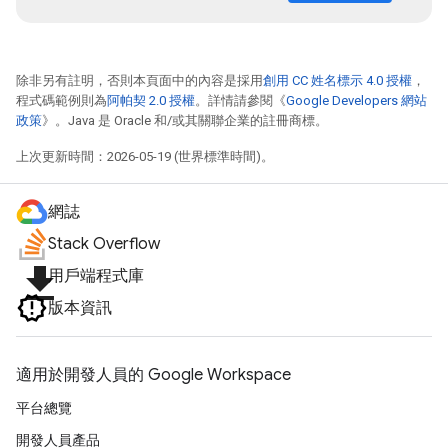
除非另有註明，否則本頁面中的內容是採用
創用 CC 姓名標示 4.0 授權
，
程式碼範例則為
阿帕契 2.0 授權
。詳情請參閱《
Google Developers 網站
政策
》。Java 是 Oracle 和/或其關聯企業的註冊商標。
上次更新時間：2026-05-19 (世界標準時間)。
網誌
Stack Overflow
file_download
用戶端程式庫
版本資訊
適用於開發人員的 Google Workspace
平台總覽
開發人員產品