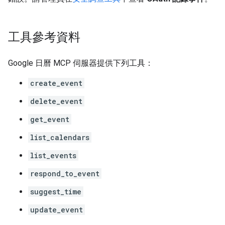
工具參考資料
Google 日曆 MCP 伺服器提供下列工具：
create_event
delete_event
get_event
list_calendars
list_events
respond_to_event
suggest_time
update_event