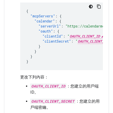
{
"mcpServers"
:
{
"calendar"
:
{
"serverUrl"
:
"https://calendarmcp.go
"oauth"
:
{
"clientId"
:
"
OAUTH_CLIENT_ID
"
,
"clientSecret"
:
"
OAUTH_CLIENT_SECR
}
}
}
}
更改下列內容：
OAUTH_CLIENT_ID
：您建立的用戶端
ID。
OAUTH_CLIENT_SECRET
：您建立的用
戶端密鑰。