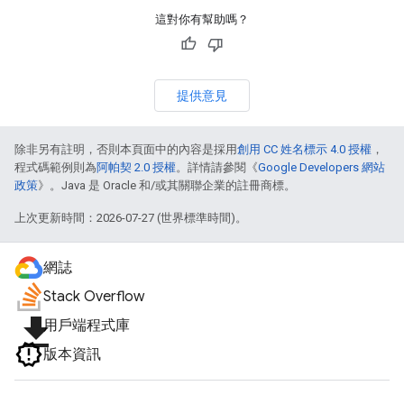
這對你有幫助嗎？
提供意見
除非另有註明，否則本頁面中的內容是採用
創用 CC 姓名標示 4.0 授權
，
程式碼範例則為
阿帕契 2.0 授權
。詳情請參閱《
Google Developers 網站
政策
》。Java 是 Oracle 和/或其關聯企業的註冊商標。
上次更新時間：2026-07-27 (世界標準時間)。
網誌
Stack Overflow
file_download
用戶端程式庫
版本資訊