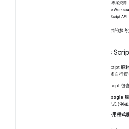
Forms
指令碼專案資源
Gmail
Google Work
試算表
Apps Script API
簡報
工作區
本節提供的參考文件
更多…
其他 Google 服務
Apps Scr
Google Analytics
Google Maps
Apps Scri
Google Translate
入服務或自行實作
Vertex AI
You
Tube
Apps Script
更多…
Google 
程式 (例
公用事業服務
API 與資料庫連線
公用程式
資料可用性及最佳化
HTML 內容