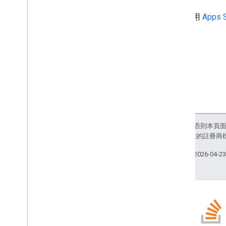
如要使用
Apps S
除非另有註明，否則本頁
和/或其關聯企業的註冊商
上次更新時間：2026-04-2