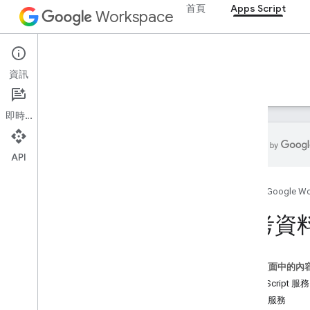
首頁
Apps Script
Workspace
Apps Script
資訊
總覽
指南
參考資料
範例
支援
即時通訊
API
總覽
首頁
Google W
Google Workspace 服務
參考資
管理控制台
Calendar
即時通訊
這個頁面中的內
文件
Apps Script 服務
Drive
進階服務