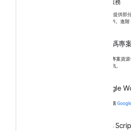
進階服務
指令碼執行與資訊
Google 提供部
指令碼專案資源
產品 API。進階 
自動化觸發條件和事件
資訊清單
配額與限制
指令碼專
Google Workspace 外掛程式
指令碼專案資源會
服務
額等資訊。
資訊清單
外掛程式 API
Google 
Apps Script API
第 1 版
用戶端程式庫
如要建構
Goog
Apps Scrip