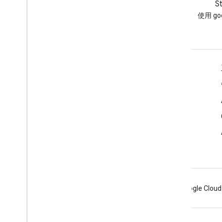
網誌
S
閱讀 Google Workspace 開發
使用 goo
人員網誌
適用於開發人員的 Google Workspace
平台總覽
開發人員產品
版本資訊
開發人員支援服務
服務條款
Android
Chrome
Firebase
Google Cloud