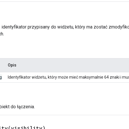
y identyfikator przypisany do widżetu, który ma zostać zmodyfi
h.
Opis
g
Identyfikator widżetu, który może mieć maksymalnie 64 znaki i mu
biekt do łączenia.
ity(
visibility)