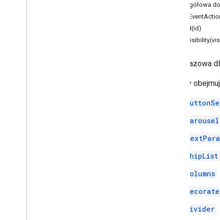
Szczegółowa do
Identyfikator karty
addEventActio
Karuzela
setId(id)
Karta karuzeli
setVisibility(vis
Chat
Action
Response
Chat
Client
Data
Source
Klasa bazowa dl
Chat
Response
Chat
Response
Builder
Widżety obejmuj
Chat
Space
Data
Source
ButtonSe
Chips
Chip
List
Carousel
Collapse
Control
TextPara
Kolumna
Kolumny
ChipList
Common
Widget
Action
Columns
Compose
Action
Response
Kreator tworzenia wiadomości
Decorate
Warunek
Divider
Data
Source
Config