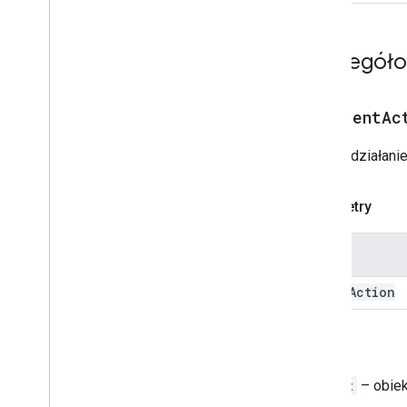
Host
App
Data
Source
Ikona
Ikony
Obraz
Szczegół
Przycisk Obraz
Komponent graficzny
Styl zdjęcia
addEventAc
Para klucz-wartość
Dodaje działani
Podgląd linków
Material
Icon
Nawigacja
Parametry
Powiadomienie
Otwórz link
Nazwa
Overflow
Menu
Overflow
Menu
Item
event
Action
Źródło danych platformy
Pole wyboru
Powrót
Sugestie
Odpowiedź na sugestie
Widget
– obiek
Tworzący odpowiedzi