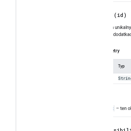
Przełącz
Przycisk tekstowy
setId(
id)
Pole tekstowe
Akapit tekstowy
Ustawia unikaln
Selektor czasu
tylko w dodatkac
Aktywator
Uniwersalna
Działanie
Parametry
Tworzący działanie Universal
Universal
Response
Zaktualizuj wersję robocząAction
Nazwa
Typ
Response
Tworzący
id
Strin
konstruktorodpowiedzi
_
roboczych
Aktualizacja wersji roboczej UDW
Powrót
odbiorcy
Aktualizacja wersji roboczej
Widget
– ten o
działania
Aktualizacja wersji roboczej
odbiorcy (Ccc)
Aktualizacja wersji roboczej
setVisibil