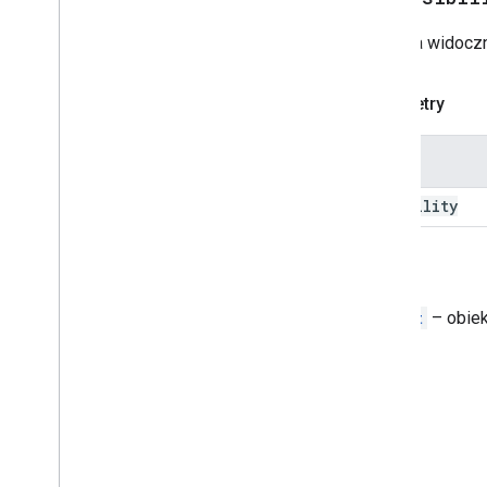
tematu
Aktualizacja wersji roboczej dla
Ustawia widoczn
adresatów
Update
Visibility
Action
Updated
Widget
Parametry
Weryfikacja
Widżet
Nazwa
Workflow
Data
Source
visibility
Wykazy
Typ obramowania
Chip
List
Layout
Powrót
Common
Data
Source
,
Widget
– obiek
Typ tworzonego e-maila
Content
Type
Styl wyświetlania
Drive
Item
Type
Expression
Data
Action
Type
Expression
Data
Condition
Type
Układ siatki