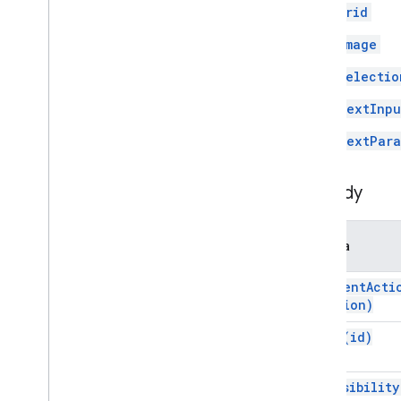
Selektor daty
Grid
Selektor daty i godziny
Image
Dekorowany tekst
Okno dialogowe
Selectio
Okno akcji
TextInpu
Separator
Drive
Data
Source
Spec
TextPara
Wybrana odpowiedź Dysku
Narzędzie do tworzenia
Metody
odpowiedzi Dysku
Editor
File
Scope
Action
Response
Edytujący
_
plik
_
zakresu
Edytora
Metoda
Event
Action
Expression
Data
add
Event
Acti
Expression
Data
Action
Action)
Expression
Data
Condition
set
Id(
id)
Stała stopka
Siatka
Element siatki
set
Visibility