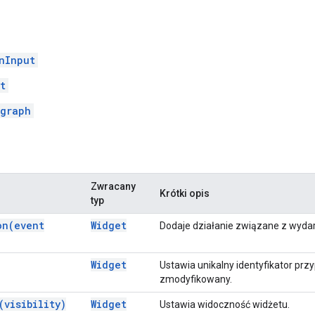
nInput
t
graph
Zwracany
Krótki opis
typ
on(
event
Widget
Dodaje działanie związane z wyda
Widget
Ustawia unikalny identyfikator prz
zmodyfikowany.
(
visibility)
Widget
Ustawia widoczność widżetu.