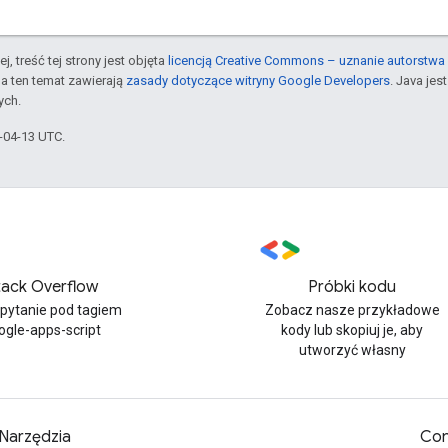
j, treść tej strony jest objęta
licencją Creative Commons – uznanie autorstwa 
a ten temat zawierają
zasady dotyczące witryny Google Developers
. Java je
ych.
6-04-13 UTC.
tack Overflow
Próbki kodu
 pytanie pod tagiem
Zobacz nasze przykładowe
ogle-apps-script
kody lub skopiuj je, aby
utworzyć własny
Narzędzia
Con