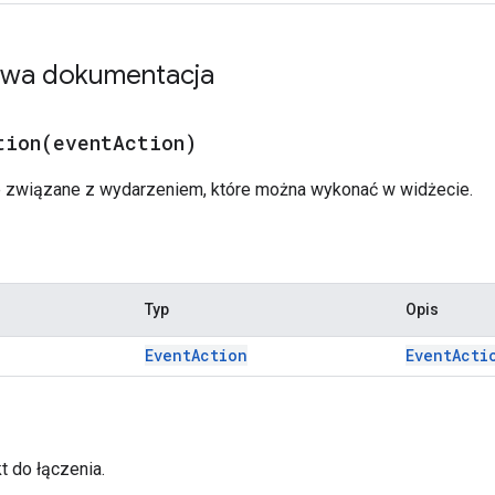
owa dokumentacja
tion(
event
Action)
e związane z wydarzeniem, które można wykonać w widżecie.
Typ
Opis
Event
Action
Event
Acti
t do łączenia.