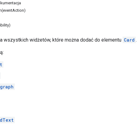
kumentacja
n(eventAction)
ibility)
a wszystkich widżetów, które można dodać do elementu
Card
.
ą:
t
graph
dText