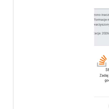
Wyrównanie w poziomie
Styl Horizontal
Size
Style
O ile nie stwierdzono inacze
Ikona
Szczegółowe informacje n
Image
Button
Style
podmiotów stowarzyszon
Typ przycięcia obrazu
Styl obrazu
Ostatnia aktualizacja: 202
Typ danych wejściowych
Interakcja
Wskaźnik wczytywania
On
Close
Otwórz jako
Typ odpowiedzi
Blog
S
Typ danych wejściowych
Przeczytaj bloga Google
Zadaj
Stan
Workspace Developers
go
Typ przełącznika
Styl przycisku Tekst
Text
Input
Mode
Aktualizowanie typu wersji
Google Workspace dla programistów
roboczej