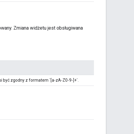
kowany. Zmiana widżetu jest obsługiwana
si być zgodny z formatem `[a-zA-Z0-9-]+`.