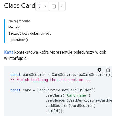
Class Card
Na tej stronie
Metody
Szczegółowa dokumentacja
printJson()
Karta
kontekstowa, która reprezentuje pojedynczy widok
w interfejsie.
const
cardSection
=
CardService
.
newCardSection
();
// Finish building the card section ...
const
card
=
CardService
.
newCardBuilder
()
.
setName
(
'Card name'
)
.
setHeader
(
CardService
.
newCardHea
.
addSection
(
cardSection
)
.
build
();