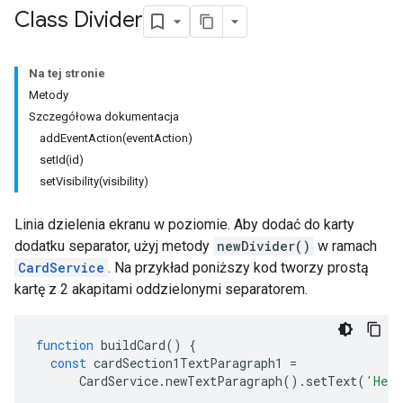
Class Divider
Na tej stronie
Metody
Szczegółowa dokumentacja
addEventAction(eventAction)
setId(id)
setVisibility(visibility)
Linia dzielenia ekranu w poziomie. Aby dodać do karty
dodatku separator, użyj metody
newDivider()
w ramach
CardService
. Na przykład poniższy kod tworzy prostą
kartę z 2 akapitami oddzielonymi separatorem.
function
buildCard
()
{
const
cardSection1TextParagraph1
=
CardService
.
newTextParagraph
().
setText
(
'Hell