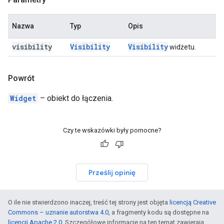
Nazwa
Typ
Opis
visibility
Visibility
Visibility
widżetu.
Powrót
Widget
– obiekt do łączenia.
Czy te wskazówki były pomocne?
Prześlij opinię
O ile nie stwierdzono inaczej, treść tej strony jest objęta
licencją Creative
Commons – uznanie autorstwa 4.0
, a fragmenty kodu są dostępne na
licencji Apache 2.0
. Szczegółowe informacje na ten temat zawierają