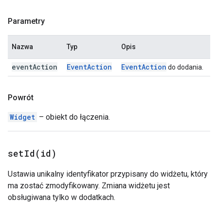
Parametry
Nazwa
Typ
Opis
event
Action
Event
Action
Event
Action
do dodania.
Powrót
Widget
– obiekt do łączenia.
setId(
id)
Ustawia unikalny identyfikator przypisany do widżetu, który
ma zostać zmodyfikowany. Zmiana widżetu jest
obsługiwana tylko w dodatkach.