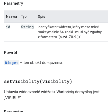
Parametry
Nazwa
Typ
Opis
id
String
Identyfikator widżetu, który może mieć
maksymalnie 64 znaki i musi być zgodny
z formatem `[a-zA-Z0-9-]+`.
Powrót
Widget
– ten obiekt do łączenia.
setVisibility(
visibility)
Ustawia widoczność widżetu. Wartością domyślną jest
„VISIBLE”.
Parametry