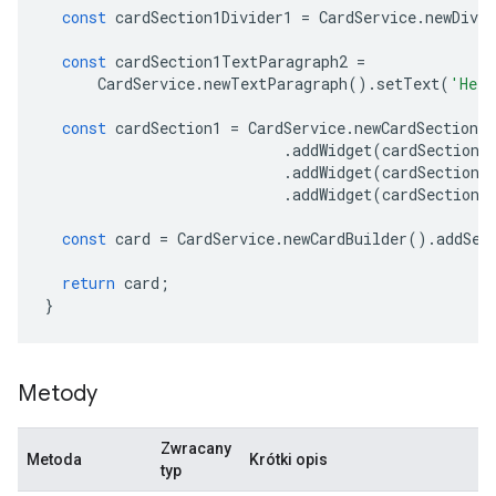
const
cardSection1Divider1
=
CardService
.
newDivid
const
cardSection1TextParagraph2
=
CardService
.
newTextParagraph
().
setText
(
'Hell
const
cardSection1
=
CardService
.
newCardSection
(
.
addWidget
(
cardSection1
.
addWidget
(
cardSection1
.
addWidget
(
cardSection1
const
card
=
CardService
.
newCardBuilder
().
addSec
return
card
;
}
Metody
Zwracany
Metoda
Krótki opis
typ