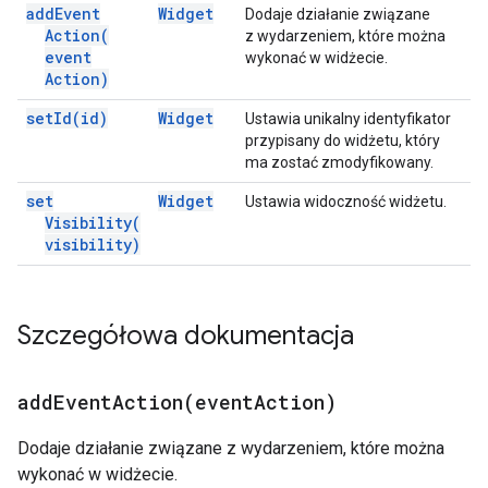
add
Event
Widget
Dodaje działanie związane
Action(
z wydarzeniem, które można
event
wykonać w widżecie.
Action)
set
Id(
id)
Widget
Ustawia unikalny identyfikator
przypisany do widżetu, który
ma zostać zmodyfikowany.
set
Widget
Ustawia widoczność widżetu.
Visibility(
visibility)
Szczegółowa dokumentacja
addEventAction(
event
Action)
Dodaje działanie związane z wydarzeniem, które można
wykonać w widżecie.