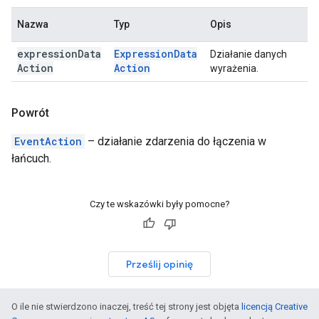
Nazwa
Typ
Opis
expression
Data
Expression
Data
Działanie danych
Action
Action
wyrażenia.
Powrót
EventAction
– działanie zdarzenia do łączenia w
łańcuch.
Czy te wskazówki były pomocne?
Prześlij opinię
O ile nie stwierdzono inaczej, treść tej strony jest objęta
licencją Creative