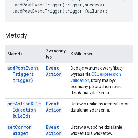
.
addPostEventTrigger
(
trigger_success
)
.
addPostEventTrigger
(
trigger_failure
);
Metody
Zwracany
Metoda
Krótki opis
typ
add
Post
Event
Event
Dodaje warunek weryfikacji
Trigger(
Action
wyrażenia
CEL expression
trigger)
validation
, który ma być
oceniany po uruchomieniu
działania zdarzenia.
set
Action
Rule
Event
Ustawia unikalny identyfikator
Id(
action
Action
działania zdarzenia.
Rule
Id)
set
Common
Event
Ustawia wspólne działanie
Widget
Action
widżetu dla widżetów.