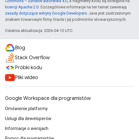
Commons – uznanie autorstwa 4.0
, a fragmenty kodu są dostępne na
licencji Apache 2.0
. Szczegółowe informacje na ten temat zawierają
zasady dotyczące witryny Google Developers
. Java jest zastrzeżonym
znakiem towarowym firmy Oracle i jej podmiotów stowarzyszonych.
Ostatnia aktualizacja: 2026-04-13 UTC.
Blog
Stack Overflow
Próbki kodu
Pliki wideo
Google Workspace dla programistów
Omówienie platformy
Usługi dla deweloperów
Informacje o wersjach
Pomoc dla programistów