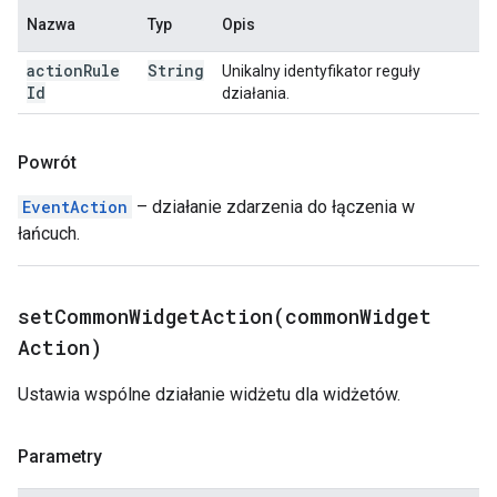
Nazwa
Typ
Opis
action
Rule
String
Unikalny identyfikator reguły
Id
działania.
Powrót
EventAction
– działanie zdarzenia do łączenia w
łańcuch.
setCommonWidgetAction(
common
Widget
Action)
Ustawia wspólne działanie widżetu dla widżetów.
Parametry