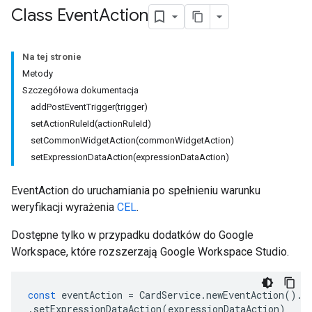
Class Event
Action
Na tej stronie
Metody
Szczegółowa dokumentacja
addPostEventTrigger(trigger)
setActionRuleId(actionRuleId)
setCommonWidgetAction(commonWidgetAction)
setExpressionDataAction(expressionDataAction)
EventAction do uruchamiania po spełnieniu warunku
weryfikacji wyrażenia
CEL
.
Dostępne tylko w przypadku dodatków do Google
Workspace, które rozszerzają Google Workspace Studio.
const
eventAction
=
CardService
.
newEventAction
().
s
.
setExpressionDataAction
(
expressionDataAction
)