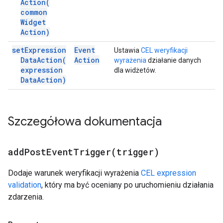
Action(
common
Widget
Action)
set
Expression
Event
Ustawia
CEL weryfikacji
Data
Action(
Action
wyrażenia
działanie danych
expression
dla widżetów.
Data
Action)
Szczegółowa dokumentacja
addPostEventTrigger(
trigger)
Dodaje warunek weryfikacji wyrażenia
CEL expression
validation
, który ma być oceniany po uruchomieniu działania
zdarzenia.