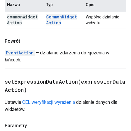
Nazwa
Typ
Opis
common
Widget
Common
Widget
Wspólne działanie
Action
Action
widżetu.
Powrót
EventAction
– działanie zdarzenia do łączenia w
łańcuch.
setExpressionDataAction(
expression
Data
Action)
Ustawia
CEL weryfikacji wyrażenia
działanie danych dla
widżetów.
Parametry