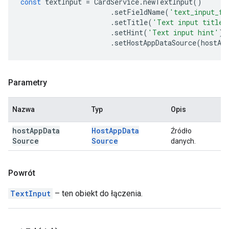
const
textInput
=
CardService
.
newTextInput
()
.
setFieldName
(
'text_input_fo
.
setTitle
(
'Text input title'
.
setHint
(
'Text input hint'
)
.
setHostAppDataSource
(
hostAp
Parametry
Nazwa
Typ
Opis
host
App
Data
Host
App
Data
Źródło
Source
Source
danych.
Powrót
TextInput
– ten obiekt do łączenia.