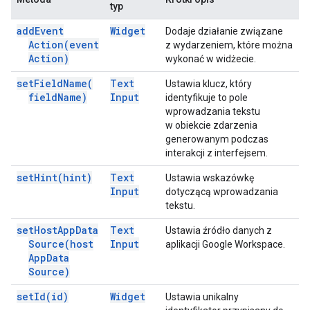
typ
add
Event
Widget
Dodaje działanie związane
Action(
event
z wydarzeniem, które można
Action)
wykonać w widżecie.
set
Field
Name(
Text
Ustawia klucz, który
field
Name)
Input
identyfikuje to pole
wprowadzania tekstu
w obiekcie zdarzenia
generowanym podczas
interakcji z interfejsem.
set
Hint(
hint)
Text
Ustawia wskazówkę
Input
dotyczącą wprowadzania
tekstu.
set
Host
App
Data
Text
Ustawia źródło danych z
Source(
host
Input
aplikacji Google Workspace.
App
Data
Source)
set
Id(
id)
Widget
Ustawia unikalny