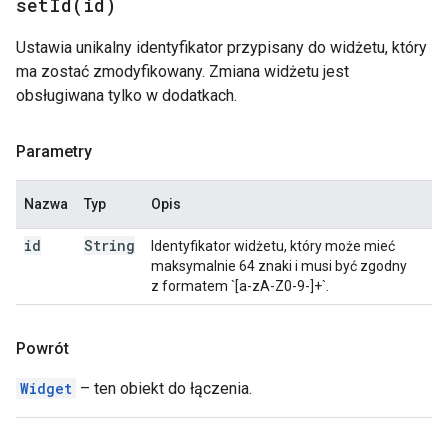
setId(
id)
Ustawia unikalny identyfikator przypisany do widżetu, który
ma zostać zmodyfikowany. Zmiana widżetu jest
obsługiwana tylko w dodatkach.
Parametry
Nazwa
Typ
Opis
id
String
Identyfikator widżetu, który może mieć
maksymalnie 64 znaki i musi być zgodny
z formatem `[a-zA-Z0-9-]+`.
Powrót
Widget
– ten obiekt do łączenia.