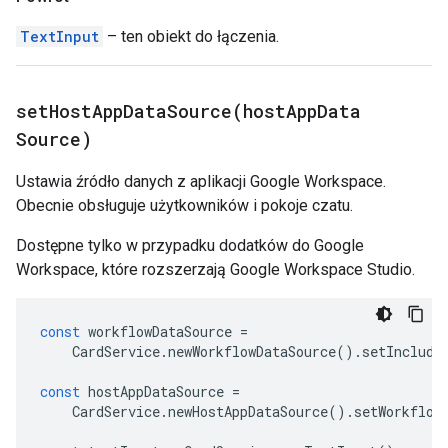
TextInput
– ten obiekt do łączenia.
setHostAppDataSource(
host
App
Data
Source)
Ustawia źródło danych z aplikacji Google Workspace.
Obecnie obsługuje użytkowników i pokoje czatu.
Dostępne tylko w przypadku dodatków do Google
Workspace, które rozszerzają Google Workspace Studio.
const
workflowDataSource
=
CardService
.
newWorkflowDataSource
().
setInclude
const
hostAppDataSource
=
CardService
.
newHostAppDataSource
().
setWorkflow