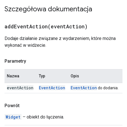
Szczegółowa dokumentacja
addEventAction(
event
Action)
Dodaje działanie związane z wydarzeniem, które można
wykonać w widżecie.
Parametry
Nazwa
Typ
Opis
event
Action
Event
Action
Event
Action
do dodania.
Powrót
Widget
– obiekt do łączenia.