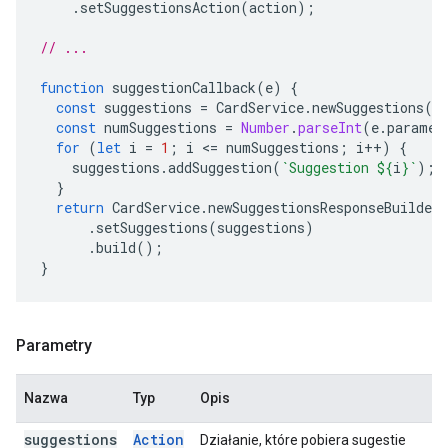
.
setSuggestionsAction
(
action
);
// ...
function
suggestionCallback
(
e
)
{
const
suggestions
=
CardService
.
newSuggestions
()
const
numSuggestions
=
Number
.
parseInt
(
e
.
paramet
for
(
let
i
=
1
;
i
<
=
numSuggestions
;
i
++
)
{
suggestions
.
addSuggestion
(
`Suggestion 
${
i
}
`
);
}
return
CardService
.
newSuggestionsResponseBuilder
.
setSuggestions
(
suggestions
)
.
build
();
}
Parametry
Nazwa
Typ
Opis
suggestions
Action
Działanie, które pobiera sugestie