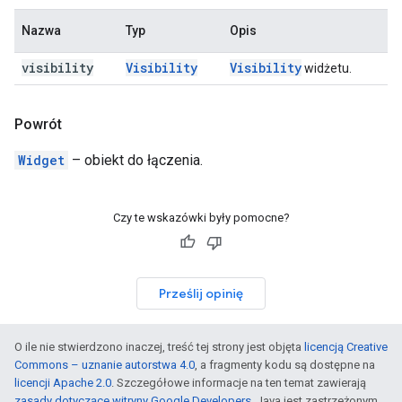
Nazwa
Typ
Opis
visibility
Visibility
Visibility
widżetu.
Powrót
Widget
– obiekt do łączenia.
Czy te wskazówki były pomocne?
Prześlij opinię
O ile nie stwierdzono inaczej, treść tej strony jest objęta
licencją Creative
Commons – uznanie autorstwa 4.0
, a fragmenty kodu są dostępne na
licencji Apache 2.0
. Szczegółowe informacje na ten temat zawierają
zasady dotyczące witryny Google Developers
. Java jest zastrzeżonym