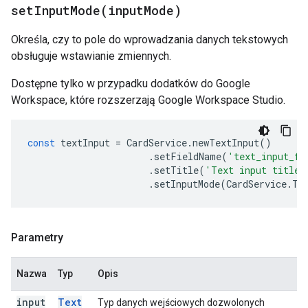
setInputMode(
input
Mode)
Określa, czy to pole do wprowadzania danych tekstowych
obsługuje wstawianie zmiennych.
Dostępne tylko w przypadku dodatków do Google
Workspace, które rozszerzają Google Workspace Studio.
const
textInput
=
CardService
.
newTextInput
()
.
setFieldName
(
'text_input_fo
.
setTitle
(
'Text input title'
.
setInputMode
(
CardService
.
Te
Parametry
Nazwa
Typ
Opis
input
Text
Typ danych wejściowych dozwolonych