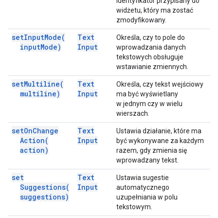
identyfikator przypisany do
widżetu, który ma zostać
zmodyfikowany.
set
Input
Mode(
Text
Określa, czy to pole do
input
Mode)
Input
wprowadzania danych
tekstowych obsługuje
wstawianie zmiennych.
set
Multiline(
Text
Określa, czy tekst wejściowy
multiline)
Input
ma być wyświetlany
w jednym czy w wielu
wierszach.
set
On
Change
Text
Ustawia działanie, które ma
Action(
Input
być wykonywane za każdym
action)
razem, gdy zmienia się
wprowadzany tekst.
set
Text
Ustawia sugestie
Suggestions(
Input
automatycznego
suggestions)
uzupełniania w polu
tekstowym.