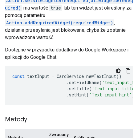
Action.setAllWidgetsAreRequired(allWidgetsAreReq
uired)
ma wartość
true
lub ten widżet jest określony za
pomocą parametru
Action.addRequiredWidget(requiredWidget)
,
działanie przesyłania jest blokowane, chyba że zostanie
wprowadzona wartość.
Dostępne w przypadku dodatków do Google Workspace i
aplikacji do Google Chat.
const
textInput
=
CardService
.
newTextInput
()
.
setFieldName
(
'text_input_fo
.
setTitle
(
'Text input title'
.
setHint
(
'Text input hint'
);
Metody
Zwracany
Metoda
Krótki opis