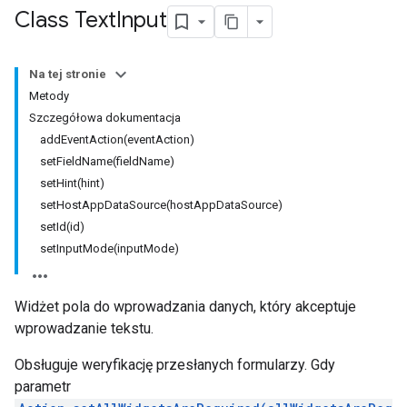
Class Text
Input
Na tej stronie
Metody
Szczegółowa dokumentacja
addEventAction(eventAction)
setFieldName(fieldName)
setHint(hint)
setHostAppDataSource(hostAppDataSource)
setId(id)
setInputMode(inputMode)
Widżet pola do wprowadzania danych, który akceptuje
wprowadzanie tekstu.
Obsługuje weryfikację przesłanych formularzy. Gdy
parametr