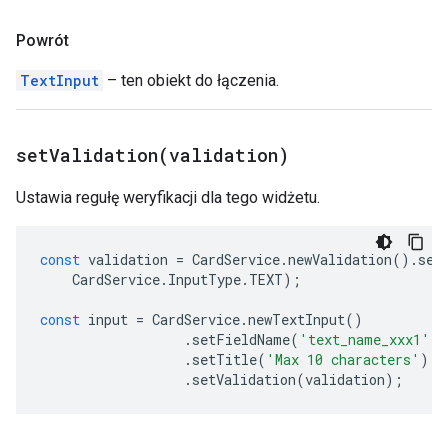
Powrót
TextInput
– ten obiekt do łączenia.
setValidation(
validation)
Ustawia regułę weryfikacji dla tego widżetu.
const
validation
=
CardService
.
newValidation
().
set
CardService
.
InputType
.
TEXT
);
const
input
=
CardService
.
newTextInput
()
.
setFieldName
(
'text_name_xxx1'
)
.
setTitle
(
'Max 10 characters'
)
.
setValidation
(
validation
);