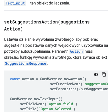
TextInput
– ten obiekt do łączenia.
setSuggestionsAction(
suggestions
Action)
Ustawia działanie wywołania zwrotnego, aby pobierać
sugestie na podstawie danych wejściowych użytkownika na
potrzeby autouzupełniania. Parametr
Action
musi
określać funkcję wywołania zwrotnego, która zwraca obiekt
SuggestionsResponse
.
const
action
=
CardService
.
newAction
()
.
setFunctionName
(
'suggestionCal
.
setParameters
({
numSuggestions
:
CardService
.
newTextInput
()
.
setFieldName
(
'option-field'
)
.
setTitle
(
'Option Selected'
)