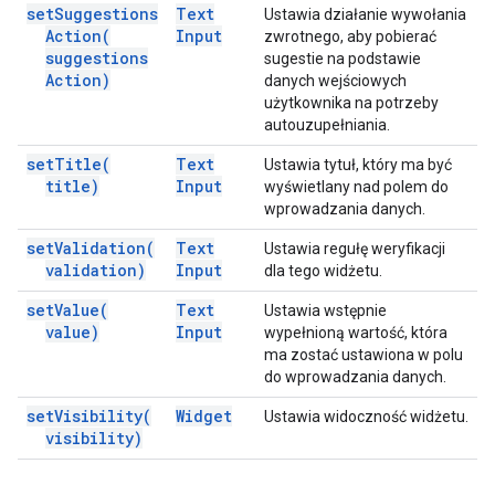
set
Suggestions
Text
Ustawia działanie wywołania
Action(
Input
zwrotnego, aby pobierać
suggestions
sugestie na podstawie
Action)
danych wejściowych
użytkownika na potrzeby
autouzupełniania.
set
Title(
Text
Ustawia tytuł, który ma być
title)
Input
wyświetlany nad polem do
wprowadzania danych.
set
Validation(
Text
Ustawia regułę weryfikacji
validation)
Input
dla tego widżetu.
set
Value(
Text
Ustawia wstępnie
value)
Input
wypełnioną wartość, która
ma zostać ustawiona w polu
do wprowadzania danych.
set
Visibility(
Widget
Ustawia widoczność widżetu.
visibility)