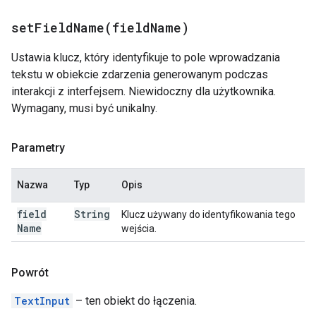
setFieldName(
field
Name)
Ustawia klucz, który identyfikuje to pole wprowadzania
tekstu w obiekcie zdarzenia generowanym podczas
interakcji z interfejsem. Niewidoczny dla użytkownika.
Wymagany, musi być unikalny.
Parametry
Nazwa
Typ
Opis
field
String
Klucz używany do identyfikowania tego
Name
wejścia.
Powrót
TextInput
– ten obiekt do łączenia.