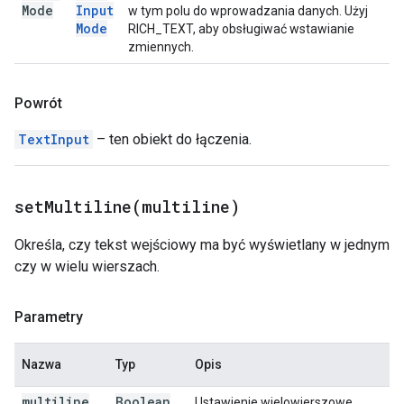
Mode
Input
w tym polu do wprowadzania danych. Użyj
Mode
RICH_TEXT, aby obsługiwać wstawianie
zmiennych.
Powrót
TextInput
– ten obiekt do łączenia.
setMultiline(
multiline)
Określa, czy tekst wejściowy ma być wyświetlany w jednym
czy w wielu wierszach.
Parametry
Nazwa
Typ
Opis
multiline
Boolean
Ustawienie wielowierszowe.