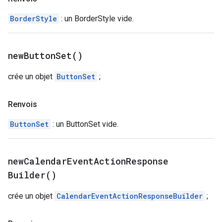
BorderStyle
: un BorderStyle vide.
new
Button
Set(
)
crée un objet
ButtonSet
;
Renvois
ButtonSet
: un ButtonSet vide.
new
Calendar
Event
Action
Response
Builder(
)
crée un objet
CalendarEventActionResponseBuilder
;