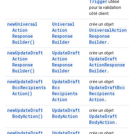
Trigger
utilisé
pour la validation
côté client.
new
Universal
Universal
crée un objet
Action
Action
Universal
Action
Response
Response
Response
Builder(
)
Builder
Builder
;
new
Update
Draft
Update
Draft
crée un objet
Action
Action
Update
Draft
Response
Response
Action
Response
Builder(
)
Builder
Builder
;
new
Update
Draft
Update
Draft
crée un objet
Bcc
Recipients
Bcc
Update
Draft
Bcc
Action(
)
Recipients
Recipients
Action
Action
;
new
Update
Draft
Update
Draft
crée un objet
Body
Action(
)
Body
Action
Update
Draft
Body
Action
;
new
Update
Draft
Update
Draft
crée un objet