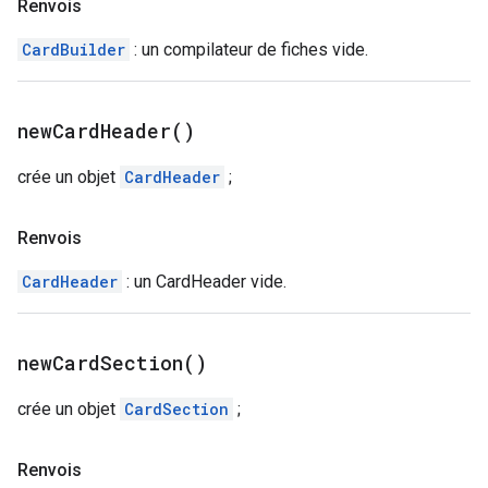
Renvois
CardBuilder
: un compilateur de fiches vide.
new
Card
Header(
)
crée un objet
CardHeader
;
Renvois
CardHeader
: un CardHeader vide.
new
Card
Section(
)
crée un objet
CardSection
;
Renvois