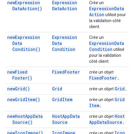
new
Expression
Expression
Crée un
Data
Action(
)
Data
Action
Expression
Data
Action
utilisé pour
la validation côté
client.
new
Expression
Expression
Crée un
Data
Data
Expression
Data
Condition(
)
Condition
Condition
utilisé
pour la validation
côté client.
new
Fixed
Fixed
Footer
crée un objet
Footer(
)
Fixed
Footer
;
new
Grid(
)
Grid
Grid
crée un objet
;
new
Grid
Item(
)
Grid
Item
Grid
crée un objet
Item
;
new
Host
App
Data
Host
App
Data
Host
crée un objet
Source(
)
Source
App
Data
Source
;
new
Icon
Image(
)
Icon
Image
Icon
crée un objet