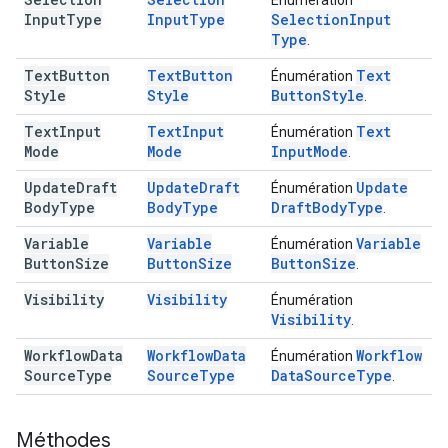
Énumération
Input
Type
Input
Type
Selection
Input
Type
.
Text
Button
Text
Button
Text
Énumération
Style
Style
Button
Style
.
Text
Input
Text
Input
Text
Énumération
Mode
Mode
Input
Mode
.
Update
Draft
Update
Draft
Update
Énumération
Body
Type
Body
Type
Draft
Body
Type
.
Variable
Variable
Variable
Énumération
Button
Size
Button
Size
Button
Size
.
Visibility
Visibility
Énumération
Visibility
.
Workflow
Data
Workflow
Data
Workflow
Énumération
Source
Type
Source
Type
Data
Source
Type
.
Méthodes