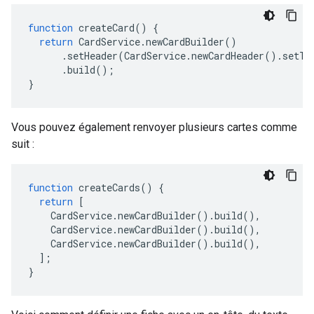
function
createCard
()
{
return
CardService
.
newCardBuilder
()
.
setHeader
(
CardService
.
newCardHeader
().
setTi
.
build
();
}
Vous pouvez également renvoyer plusieurs cartes comme
suit :
function
createCards
()
{
return
[
CardService
.
newCardBuilder
().
build
(),
CardService
.
newCardBuilder
().
build
(),
CardService
.
newCardBuilder
().
build
(),
];
}