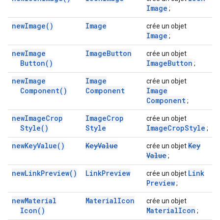
Image
;
new
Image(
)
Image
crée un objet
Image
;
new
Image
Image
Button
crée un objet
Button(
)
Image
Button
;
new
Image
Image
crée un objet
Component(
)
Component
Image
Component
;
new
Image
Crop
Image
Crop
crée un objet
Style(
)
Style
Image
Crop
Style
;
new
Key
Value(
)
Key
Value
Key
crée un objet
Value
;
new
Link
Preview(
)
Link
Preview
Link
crée un objet
Preview
;
new
Material
Material
Icon
crée un objet
Icon(
)
Material
Icon
;