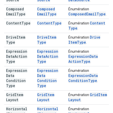
.
Composed
Composed
Énumération
Email
Type
Email
Type
Composed
Email
Type
.
Content
Type
Content
Type
Content
Énumération
Type
.
Drive
Item
Drive
Item
Drive
Énumération
Type
Type
Item
Type
.
Expression
Expression
Énumération
Data
Action
Data
Action
Expression
Data
Type
Type
Action
Type
.
Expression
Expression
Énumération
Data
Data
Expression
Data
Condition
Condition
Condition
Type
.
Type
Type
Grid
Item
Grid
Item
Grid
Item
Énumération
Layout
Layout
Layout
.
Horizontal
Horizontal
Énumération