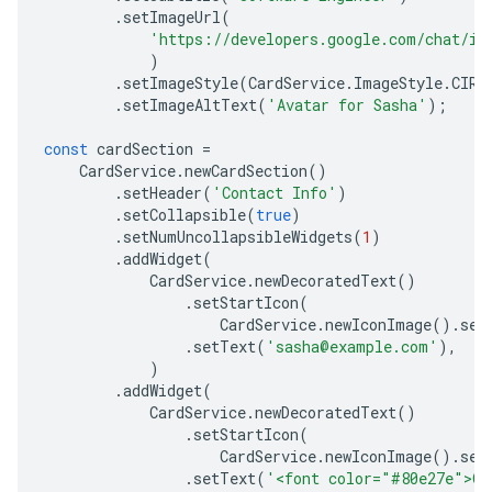
.
setImageUrl
(
'https://developers.google.com/chat/im
)
.
setImageStyle
(
CardService
.
ImageStyle
.
CIRC
.
setImageAltText
(
'Avatar for Sasha'
);
const
cardSection
=
CardService
.
newCardSection
()
.
setHeader
(
'Contact Info'
)
.
setCollapsible
(
true
)
.
setNumUncollapsibleWidgets
(
1
)
.
addWidget
(
CardService
.
newDecoratedText
()
.
setStartIcon
(
CardService
.
newIconImage
().
set
.
setText
(
'sasha@example.com'
),
)
.
addWidget
(
CardService
.
newDecoratedText
()
.
setStartIcon
(
CardService
.
newIconImage
().
set
.
setText
(
'<font color="#80e27e">On