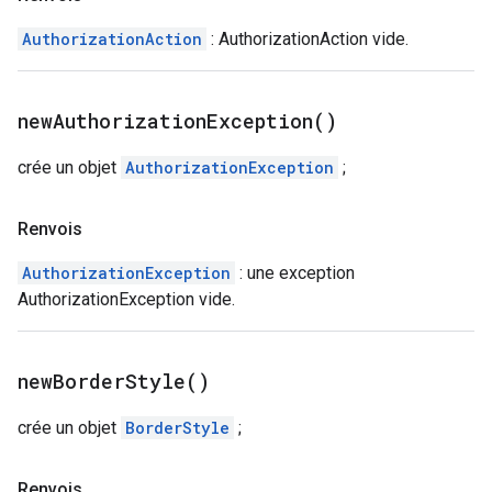
AuthorizationAction
: AuthorizationAction vide.
new
Authorization
Exception(
)
crée un objet
AuthorizationException
;
Renvois
AuthorizationException
: une exception
AuthorizationException vide.
new
Border
Style(
)
crée un objet
BorderStyle
;
Renvois