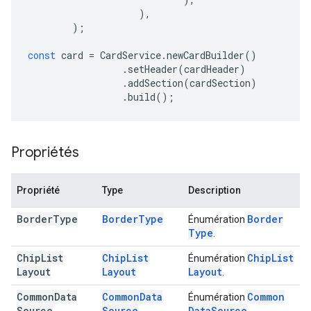
),
);
const
card
=
CardService
.
newCardBuilder
()
.
setHeader
(
cardHeader
)
.
addSection
(
cardSection
)
.
build
();
Propriétés
Propriété
Type
Description
Border
Type
Border
Type
Border
Énumération
Type
.
Chip
List
Chip
List
Chip
List
Énumération
Layout
Layout
Layout
.
Common
Data
Common
Data
Common
Énumération
Source
Source
Data
Source