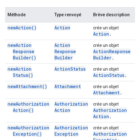
Méthode
Type renvoyé
Brève description
new
Action(
)
Action
crée un objet
Action
;
new
Action
Action
crée un objet
Response
Response
Action
Response
Builder(
)
Builder
Builder
;
new
Action
Action
Status
crée un objet
Status(
)
Action
Status
;
new
Attachment(
)
Attachment
crée un objet
Attachment
;
new
Authorization
Authorization
crée un objet
Action(
)
Action
Authorization
Action
;
new
Authorization
Authorization
crée un objet
Exception(
)
Exception
Authorization