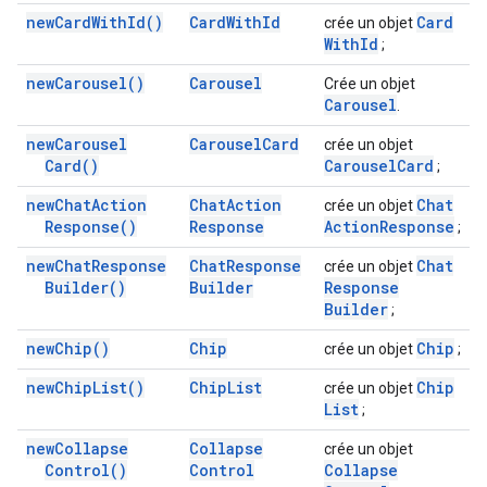
new
Card
With
Id(
)
Card
With
Id
Card
crée un objet
With
Id
;
new
Carousel(
)
Carousel
Crée un objet
Carousel
.
new
Carousel
Carousel
Card
crée un objet
Card(
)
Carousel
Card
;
new
Chat
Action
Chat
Action
Chat
crée un objet
Response(
)
Response
Action
Response
;
new
Chat
Response
Chat
Response
Chat
crée un objet
Builder(
)
Builder
Response
Builder
;
new
Chip(
)
Chip
Chip
crée un objet
;
new
Chip
List(
)
Chip
List
Chip
crée un objet
List
;
new
Collapse
Collapse
crée un objet
Control(
)
Control
Collapse