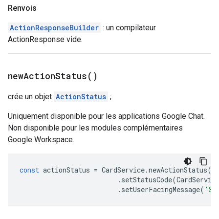
Renvois
ActionResponseBuilder
: un compilateur
ActionResponse vide.
new
Action
Status(
)
crée un objet
ActionStatus
;
Uniquement disponible pour les applications Google Chat.
Non disponible pour les modules complémentaires
Google Workspace.
const
actionStatus
=
CardService
.
newActionStatus
()
.
setStatusCode
(
CardServic
.
setUserFacingMessage
(
'Su