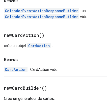
Renvois
CalendarEventActionResponseBuilder
: un
CalendarEventActionResponseBuilder
vide.
new
Card
Action(
)
crée un objet
CardAction
;
Renvois
CardAction
: CardAction vide.
new
Card
Builder(
)
Crée un générateur de cartes.