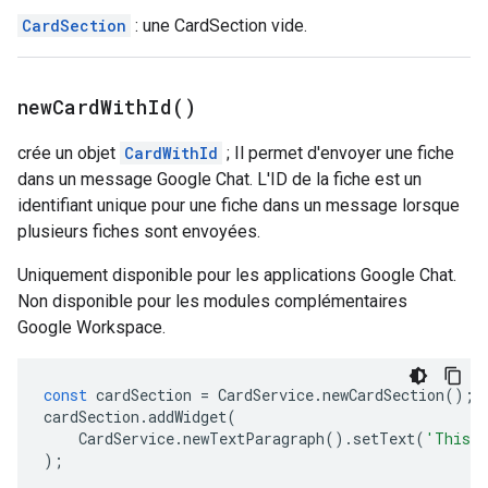
CardSection
: une CardSection vide.
new
Card
With
Id(
)
crée un objet
CardWithId
; Il permet d'envoyer une fiche
dans un message Google Chat. L'ID de la fiche est un
identifiant unique pour une fiche dans un message lorsque
plusieurs fiches sont envoyées.
Uniquement disponible pour les applications Google Chat.
Non disponible pour les modules complémentaires
Google Workspace.
const
cardSection
=
CardService
.
newCardSection
();
cardSection
.
addWidget
(
CardService
.
newTextParagraph
().
setText
(
'This i
);