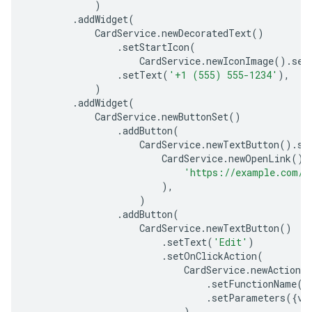
)
.
addWidget
(
CardService
.
newDecoratedText
()
.
setStartIcon
(
CardService
.
newIconImage
().
set
.
setText
(
'+1 (555) 555-1234'
),
)
.
addWidget
(
CardService
.
newButtonSet
()
.
addButton
(
CardService
.
newTextButton
().
se
CardService
.
newOpenLink
().
'https://example.com/s
),
)
.
addButton
(
CardService
.
newTextButton
()
.
setText
(
'Edit'
)
.
setOnClickAction
(
CardService
.
newAction
(
.
setFunctionName
(
'
.
setParameters
({
vi
),