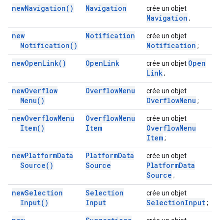
new
Navigation(
)
Navigation
crée un objet
Navigation
;
new
Notification
crée un objet
Notification(
)
Notification
;
new
Open
Link(
)
Open
Link
Open
crée un objet
Link
;
new
Overflow
Overflow
Menu
crée un objet
Menu(
)
Overflow
Menu
;
new
Overflow
Menu
Overflow
Menu
crée un objet
Item(
)
Item
Overflow
Menu
Item
;
new
Platform
Data
Platform
Data
crée un objet
Source(
)
Source
Platform
Data
Source
;
new
Selection
Selection
crée un objet
Input(
)
Input
Selection
Input
;