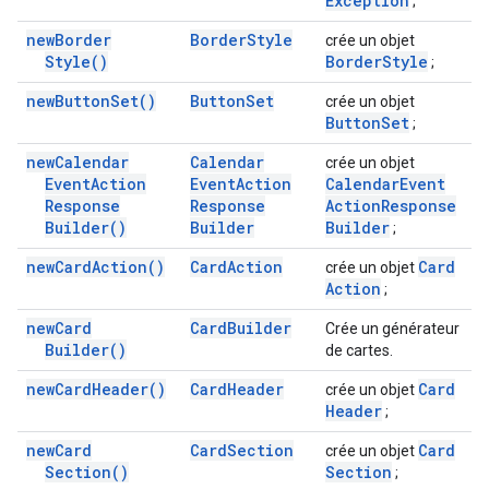
Exception
;
new
Border
Border
Style
crée un objet
Style(
)
Border
Style
;
new
Button
Set(
)
Button
Set
crée un objet
Button
Set
;
new
Calendar
Calendar
crée un objet
Event
Action
Event
Action
Calendar
Event
Response
Response
Action
Response
Builder(
)
Builder
Builder
;
new
Card
Action(
)
Card
Action
Card
crée un objet
Action
;
new
Card
Card
Builder
Crée un générateur
Builder(
)
de cartes.
new
Card
Header(
)
Card
Header
Card
crée un objet
Header
;
new
Card
Card
Section
Card
crée un objet
Section(
)
Section
;