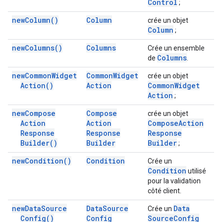
Control
;
new
Column(
)
Column
crée un objet
Column
;
new
Columns(
)
Columns
Crée un ensemble
Columns
de
.
new
Common
Widget
Common
Widget
crée un objet
Action(
)
Action
Common
Widget
Action
;
new
Compose
Compose
crée un objet
Action
Action
Compose
Action
Response
Response
Response
Builder(
)
Builder
Builder
;
new
Condition(
)
Condition
Crée un
Condition
utilisé
pour la validation
côté client.
new
Data
Source
Data
Source
Data
Crée un
Config(
)
Config
Source
Config