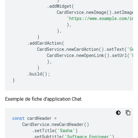
.
addWidget
(
CardService
.
newImage
().
setImageU
'https://www.example.com/ima
),
),
)
.
addCardAction
(
CardService
.
newCardAction
().
setText
(
'Gma
CardService
.
newOpenLink
().
setUrl
(
'ht
),
)
.
build
();
}
Exemple de fiche d'application Chat.
const
cardHeader
=
CardService
.
newCardHeader
()
.
setTitle
(
'Sasha'
)
.
setSubtitle
(
'Software Engineer'
)