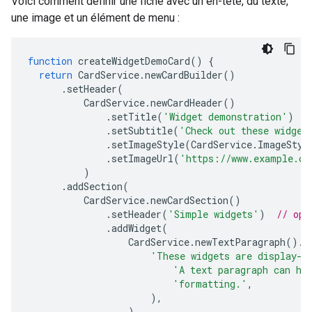
Voici comment définir une fiche avec un en-tête, du texte,
une image et un élément de menu :
function
createWidgetDemoCard
()
{
return
CardService
.
newCardBuilder
()
.
setHeader
(
CardService
.
newCardHeader
()
.
setTitle
(
'Widget demonstration'
)
.
setSubtitle
(
'Check out these widget
.
setImageStyle
(
CardService
.
ImageStyl
.
setImageUrl
(
'https://www.example.co
)
.
addSection
(
CardService
.
newCardSection
()
.
setHeader
(
'Simple widgets'
)
// opt
.
addWidget
(
CardService
.
newTextParagraph
().
s
'These widgets are display-o
'A text paragraph can ha
'formatting.'
,
),
)