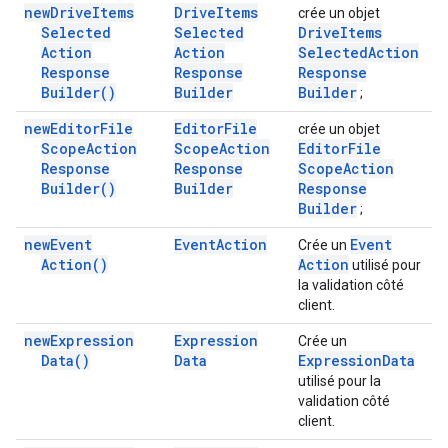
new
Drive
Items
Drive
Items
crée un objet
Selected
Selected
Drive
Items
Action
Action
Selected
Action
Response
Response
Response
Builder(
)
Builder
Builder
;
new
Editor
File
Editor
File
crée un objet
Scope
Action
Scope
Action
Editor
File
Response
Response
Scope
Action
Builder(
)
Builder
Response
Builder
;
new
Event
Event
Action
Event
Crée un
Action(
)
Action
utilisé pour
la validation côté
client.
new
Expression
Expression
Crée un
Data(
)
Data
Expression
Data
utilisé pour la
validation côté
client.