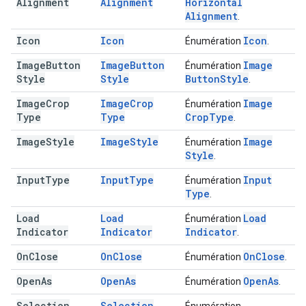
Alignment
Alignment
Horizontal
Alignment
.
Icon
Icon
Icon
Énumération
.
Image
Button
Image
Button
Image
Énumération
Style
Style
Button
Style
.
Image
Crop
Image
Crop
Image
Énumération
Type
Type
Crop
Type
.
Image
Style
Image
Style
Image
Énumération
Style
.
Input
Type
Input
Type
Input
Énumération
Type
.
Load
Load
Load
Énumération
Indicator
Indicator
Indicator
.
On
Close
On
Close
On
Close
Énumération
.
Open
As
Open
As
Open
As
Énumération
.
Selection
Selection