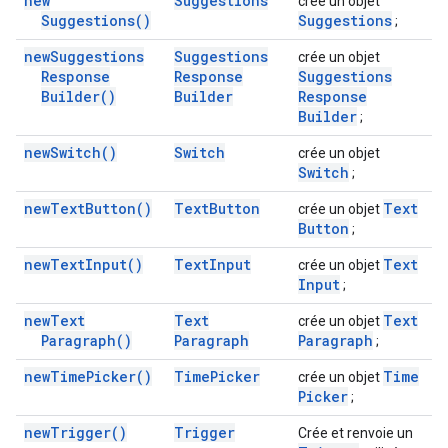
new
Suggestions
crée un objet
Suggestions(
)
Suggestions
;
new
Suggestions
Suggestions
crée un objet
Response
Response
Suggestions
Builder(
)
Builder
Response
Builder
;
new
Switch(
)
Switch
crée un objet
Switch
;
new
Text
Button(
)
Text
Button
Text
crée un objet
Button
;
new
Text
Input(
)
Text
Input
Text
crée un objet
Input
;
new
Text
Text
Text
crée un objet
Paragraph(
)
Paragraph
Paragraph
;
new
Time
Picker(
)
Time
Picker
Time
crée un objet
Picker
;
new
Trigger(
)
Trigger
Crée et renvoie un