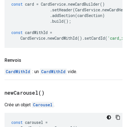
const
card
=
CardService
.
newCardBuilder
()
.
setHeader
(
CardService
.
newCardHea
.
addSection
(
cardSection
)
.
build
();
const
cardWithId
=
CardService
.
newCardWithId
().
setCardId
(
'card_id
Renvois
CardWithId
: un
CardWithId
vide.
new
Carousel(
)
Crée un objet
Carousel
.
const
carousel
=