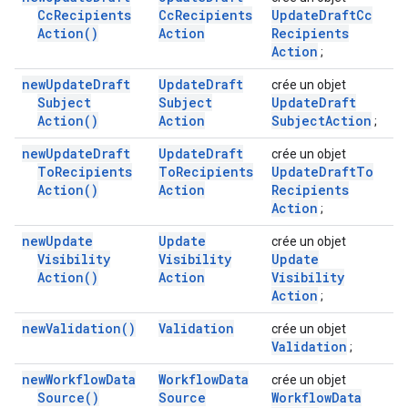
Cc
Recipients
Cc
Recipients
Update
Draft
Cc
Action(
)
Action
Recipients
Action
;
new
Update
Draft
Update
Draft
crée un objet
Subject
Subject
Update
Draft
Action(
)
Action
Subject
Action
;
new
Update
Draft
Update
Draft
crée un objet
To
Recipients
To
Recipients
Update
Draft
To
Action(
)
Action
Recipients
Action
;
new
Update
Update
crée un objet
Visibility
Visibility
Update
Action(
)
Action
Visibility
Action
;
new
Validation(
)
Validation
crée un objet
Validation
;
new
Workflow
Data
Workflow
Data
crée un objet
Source(
)
Source
Workflow
Data