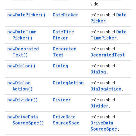
vide.
new
Date
Picker(
)
Date
Picker
Date
crée un objet
Picker
;
new
Date
Time
Date
Time
Date
crée un objet
Picker(
)
Picker
Time
Picker
;
new
Decorated
Decorated
crée un objet
Text(
)
Text
Decorated
Text
;
new
Dialog(
)
Dialog
crée un objet
Dialog
;
new
Dialog
Dialog
Action
crée un objet
Action(
)
Dialog
Action
;
new
Divider(
)
Divider
crée un objet
Divider
;
new
Drive
Data
Drive
Data
crée un objet
Source
Spec(
)
Source
Spec
Drive
Data
Source
Spec
;