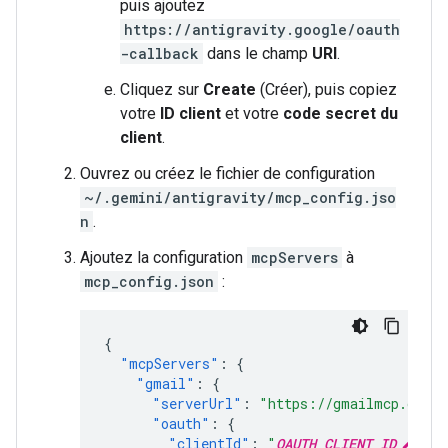
puis ajoutez
https://antigravity.google/oauth
-callback
dans le champ
URI
.
Cliquez sur
Create
(Créer), puis copiez
votre
ID client
et votre
code secret du
client
.
Ouvrez ou créez le fichier de configuration
~/.gemini/antigravity/mcp_config.jso
n
.
Ajoutez la configuration
mcpServers
à
mcp_config.json
:
{
"mcpServers"
:
{
"gmail"
:
{
"serverUrl"
:
"https://gmailmcp.googl
"oauth"
:
{
"clientId"
:
"
OAUTH_CLIENT_ID
"
,