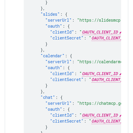
}
},
"slides"
:
{
"serverUrl"
:
"https://slidesmcp.goog
"oauth"
:
{
"clientId"
:
"
OAUTH_CLIENT_ID
"
,
"clientSecret"
:
"
OAUTH_CLIENT_SECR
}
},
"calendar"
:
{
"serverUrl"
:
"https://calendarmcp.go
"oauth"
:
{
"clientId"
:
"
OAUTH_CLIENT_ID
"
,
"clientSecret"
:
"
OAUTH_CLIENT_SECR
}
},
"chat"
:
{
"serverUrl"
:
"https://chatmcp.google
"oauth"
:
{
"clientId"
:
"
OAUTH_CLIENT_ID
"
,
"clientSecret"
:
"
OAUTH_CLIENT_SECR
}
},