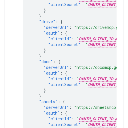
"clientSecret"
:
"
OAUTH_CLIENT_SECR
}
},
"drive"
:
{
"serverUrl"
:
"https://drivemcp.googl
"oauth"
:
{
"clientId"
:
"
OAUTH_CLIENT_ID
"
,
"clientSecret"
:
"
OAUTH_CLIENT_SECR
}
},
"docs"
:
{
"serverUrl"
:
"https://docsmcp.google
"oauth"
:
{
"clientId"
:
"
OAUTH_CLIENT_ID
"
,
"clientSecret"
:
"
OAUTH_CLIENT_SECR
}
},
"sheets"
:
{
"serverUrl"
:
"https://sheetsmcp.goog
"oauth"
:
{
"clientId"
:
"
OAUTH_CLIENT_ID
"
,
"clientSecret"
:
"
OAUTH_CLIENT_SECR