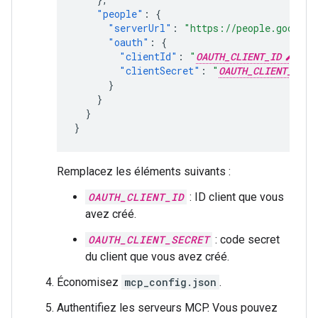
"people"
:
{
"serverUrl"
:
"https://people.googlea
"oauth"
:
{
"clientId"
:
"
OAUTH_CLIENT_ID
"
,
"clientSecret"
:
"
OAUTH_CLIENT_SECR
}
}
}
}
Remplacez les éléments suivants :
OAUTH_CLIENT_ID
: ID client que vous
avez créé.
OAUTH_CLIENT_SECRET
: code secret
du client que vous avez créé.
Économisez
mcp_config.json
.
Authentifiez les serveurs MCP. Vous pouvez