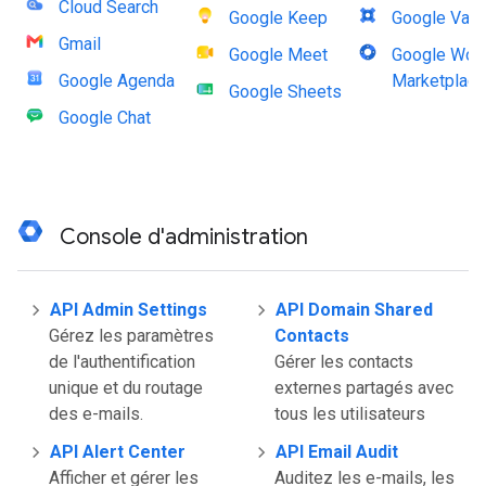
Cloud Search
Google Keep
Google Vaul
Gmail
Google Meet
Google Wor
Google Agenda
Marketplace
Google Sheets
Google Chat
Console d'administration
API Admin Settings
API Domain Shared
Gérez les paramètres
Contacts
de l'authentification
Gérer les contacts
unique et du routage
externes partagés avec
des e-mails.
tous les utilisateurs
API Alert Center
API Email Audit
Afficher et gérer les
Auditez les e-mails, les