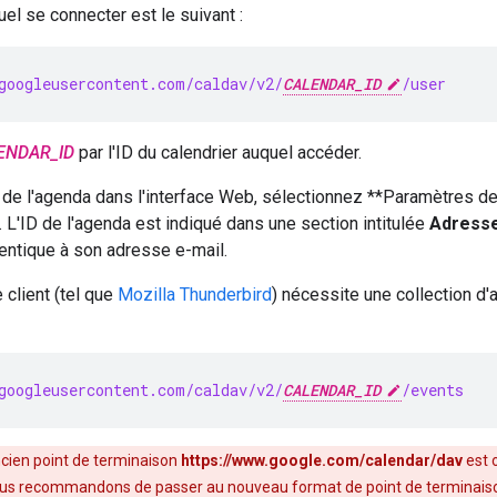
uel se connecter est le suivant :
googleusercontent.com/caldav/v2/
CALENDAR_ID
/user
ENDAR_ID
par l'ID du calendrier auquel accéder.
D de l'agenda dans l'interface Web, sélectionnez **Paramètres d
 L'ID de l'agenda est indiqué dans une section intitulée
Adresse
identique à son adresse e-mail.
client (tel que
Mozilla Thunderbird
) nécessite une collection d'
googleusercontent.com/caldav/v2/
CALENDAR_ID
/events
ncien point de terminaison
https://www.google.com/calendar/dav
est o
ous recommandons de passer au nouveau format de point de terminais