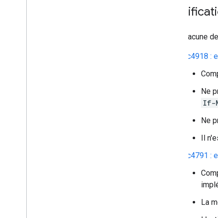
Spécificat
Pour chacune des
rfc4918 : 
Comp
Ne p
If-
Ne pr
Il n
rfc4791 :
Comp
impl
La m