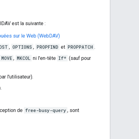
DAV est la suivante :
ribuées sur le Web (WebDAV)
OST
,
OPTIONS
,
PROPFIND
et
PROPPATCH
.
MOVE
,
MKCOL
ni l'en-tête
If*
(sauf pour
 l'utilisateur).
.
exception de
free-busy-query
, sont