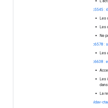
L'ac
rfc5545 : 
Les 
Les 
Ne pr
rfc6578 : 
Les 
rfc6638 : 
Accep
Les 
dans 
La r
caldav-cta