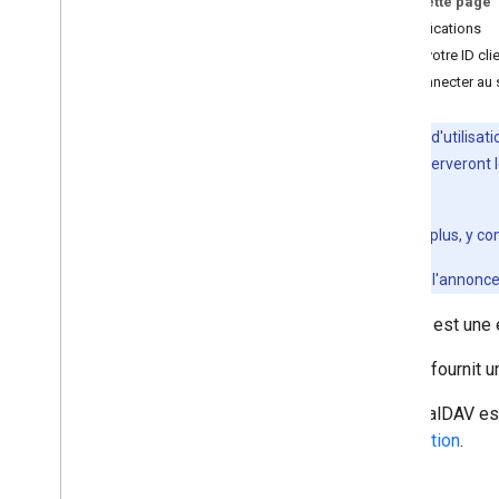
Sur cette page
Comprendre l'API Calendar
Spécifications
Utiliser l'API Calendar
Créer votre ID cli
Dépannage
Se connecter au
API Cal
DAV
Les limites d'utilisa
Aperçu
avril 2026 conserveront 
1er mai 2026.
Étendre et automatiser
Modules complémentaires
Pour en savoir plus, y co
Apps Script
Pour consulter l'annonc
CalDAV est une 
Google fournit u
L'API CalDAV es
d'utilisation
.