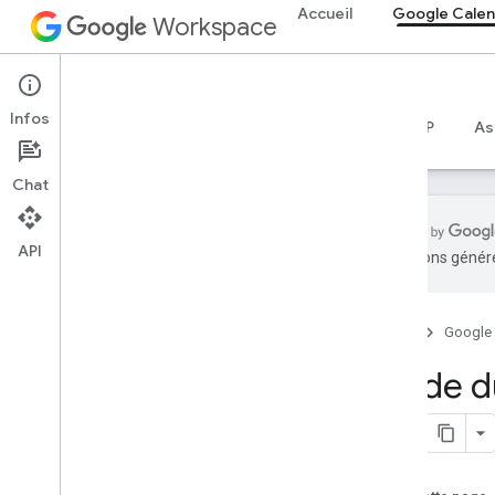
Accueil
Google Calen
Workspace
Google Calendar
Infos
Aperçu
Guides
Référence
Serveur MCP
As
Chat
API
traductions généré
Premiers pas
Présentation de l'API Calendar
Accueil
Google
Premiers pas avec
Google Workspace
Guide d
Configurer le consentement OAuth
Choisir des niveaux d'accès
API Calendar
Guides de démarrage rapide