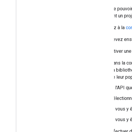
Avant de pouvoir
en créant un proj
Accédez à la
co
Vous devez ensui
Pour activer une
Dans la c
La bibliot
de leur pop
Si l'API qu
Sélectionn
Si vous y ê
Si vous y ê
Pour effectuer 