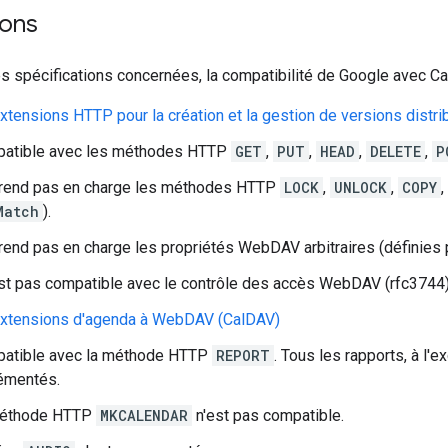
ions
 spécifications concernées, la compatibilité de Google avec Cal
extensions HTTP pour la création et la gestion de versions dist
atible avec les méthodes HTTP
GET
,
PUT
,
HEAD
,
DELETE
,
P
rend pas en charge les méthodes HTTP
LOCK
,
UNLOCK
,
COPY
,
Match
).
end pas en charge les propriétés WebDAV arbitraires (définies par
'est pas compatible avec le contrôle des accès WebDAV (rfc3744)
 extensions d'agenda à WebDAV (CalDAV)
atible avec la méthode HTTP
REPORT
. Tous les rapports, à l'
émentés.
éthode HTTP
MKCALENDAR
n'est pas compatible.