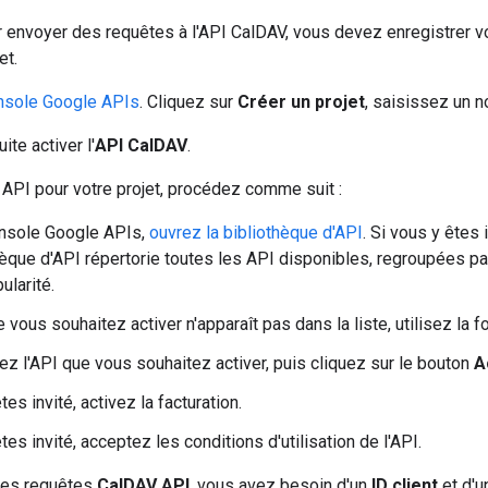
 envoyer des requêtes à l'API CalDAV, vous devez enregistrer vo
et.
nsole Google APIs
. Cliquez sur
Créer un projet
, saisissez un n
te activer l'
API CalDAV
.
 API pour votre projet, procédez comme suit :
onsole Google APIs,
ouvrez la bibliothèque d'API
. Si vous y êtes 
hèque d'API répertorie toutes les API disponibles, regroupées pa
ularité.
e vous souhaitez activer n'apparaît pas dans la liste, utilisez la f
ez l'API que vous souhaitez activer, puis cliquez sur le bouton
A
tes invité, activez la facturation.
tes invité, acceptez les conditions d'utilisation de l'API.
des requêtes
CalDAV API
, vous avez besoin d'un
ID client
et d'