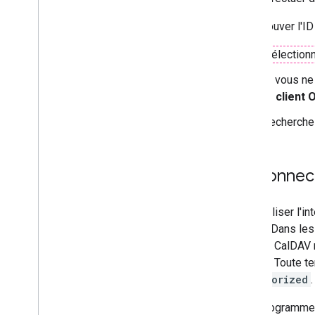
Pour trouver l'ID
Sélectionn
Si vous ne 
ID client 
Recherchez
Se connect
Pour utiliser l'
départ. Dans les
serveur CalDAV r
Google. Toute te
Unauthorized
.
Si le programme 