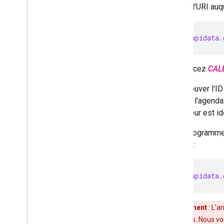
départ, l'URI auq
https://apidata.
Remplacez
CAL
Pour trouver l'I
nom de l'agenda.
utilisateur est 
Si un programme 
suivant :
https://apidata.
Avertissement
: L'a
propres risques. Nous v