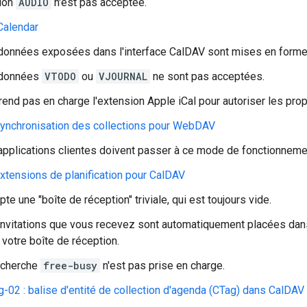
tion
AUDIO
n'est pas acceptée.
iCalendar
données exposées dans l'interface CalDAV sont mises en forme c
données
VTODO
ou
VJOURNAL
ne sont pas acceptées.
end pas en charge l'extension Apple iCal pour autoriser les propr
synchronisation des collections pour WebDAV
applications clientes doivent passer à ce mode de fonctionnement
extensions de planification pour CalDAV
te une "boîte de réception" triviale, qui est toujours vide.
invitations que vous recevez sont automatiquement placées dans
votre boîte de réception.
echerche
free-busy
n'est pas prise en charge.
g-02 : balise d'entité de collection d'agenda (CTag) dans CalDAV