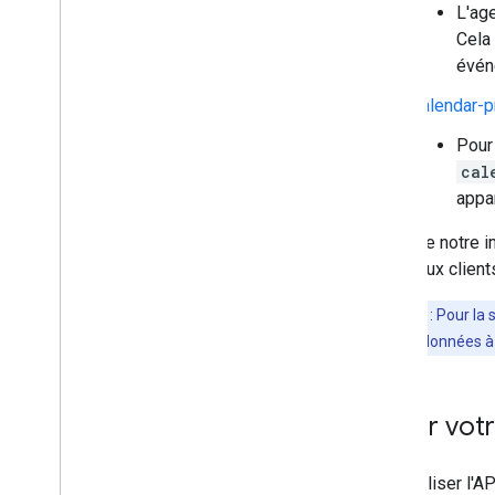
L'ag
Cela 
évén
calendar-p
Pour 
cal
appa
Bien que notre i
nombreux clients
Remarque
: Pour la 
accèdent aux données à 
Créer votr
Pour utiliser l'