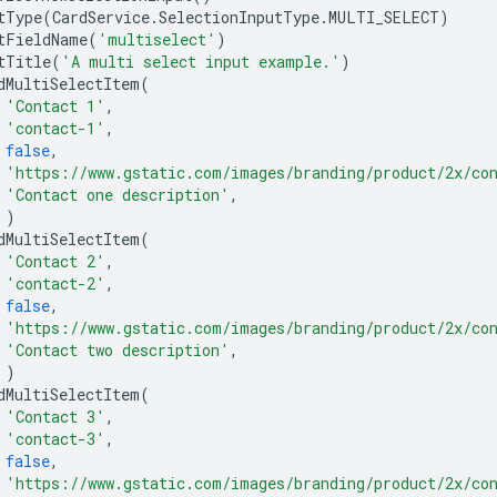
tType
(
CardService
.
SelectionInputType
.
MULTI_SELECT
)
tFieldName
(
'multiselect'
)
tTitle
(
'A multi select input example.'
)
dMultiSelectItem
(
'Contact 1'
,
'contact-1'
,
false
,
'https://www.gstatic.com/images/branding/product/2x/co
'Contact one description'
,
)
dMultiSelectItem
(
'Contact 2'
,
'contact-2'
,
false
,
'https://www.gstatic.com/images/branding/product/2x/co
'Contact two description'
,
)
dMultiSelectItem
(
'Contact 3'
,
'contact-3'
,
false
,
'https://www.gstatic.com/images/branding/product/2x/co