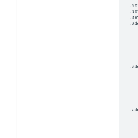
.
se
Jeux de cartes
.
se
Action de la carte
.
se
Card
Builder
.
ad
En-tête de fiche
Section de carte
ID de la carte
Carrousel
Carrousel
.
ad
Chat
Action
Response
Chat
Client
Data
Source
Chat
Response
Chat
Response
Builder
Chat
Space
Data
Source
Chip
.
ad
Chip
List
Collapse
Control
Colonne
Colonnes