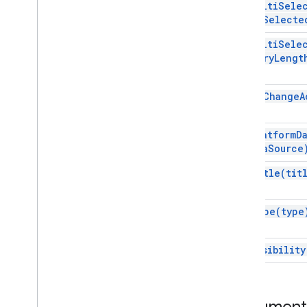
set
Multi
Sele
Overflow
Menu
max
Selecte
Overflow
Menu
Item
set
Multi
Sele
Platform
Data
Source (Source de la
plate-forme)
query
Lengt
Entrée sélectionnée
Suggestions
set
On
Change
A
Réponse suggérée
Suggestions
Response
Builder
set
Platform
D
Changer
Data
Source
Bouton de texte
Text
Input
set
Title(
tit
Paragraphe textuel
Outil de sélection du temps
set
Type(
type
Déclencheur
Réponse universelle d'action
set
Visibility
Universal
Action
Response
Builder
Update
Brouillon
Action
Réponse
Update
Brouillon
Action
Response
Builder
Documenta