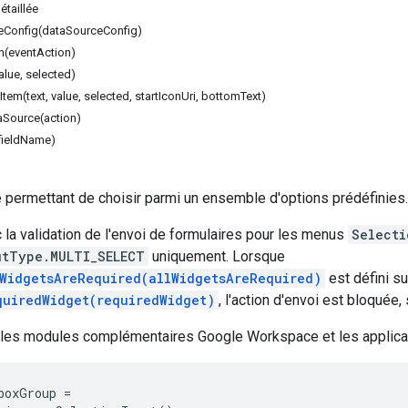
taillée
Config(dataSourceConfig)
n(eventAction)
alue, selected)
tem(text, value, selected, startIconUri, bottomText)
aSource(action)
fieldName)
 permettant de choisir parmi un ensemble d'options prédéfinies.
la validation de l'envoi de formulaires pour les menus
Selecti
utType.MULTI_SELECT
uniquement. Lorsque
lWidgetsAreRequired(allWidgetsAreRequired)
est défini s
quiredWidget(requiredWidget)
, l'action d'envoi est bloquée,
 les modules complémentaires Google Workspace et les applica
boxGroup
=