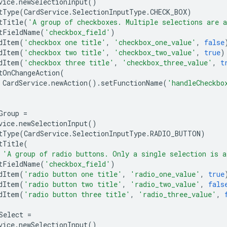
vice
.
newSelectionInput
()
tType
(
CardService
.
SelectionInputType
.
CHECK_BOX
)
tTitle
(
'A group of checkboxes. Multiple selections are 
tFieldName
(
'checkbox_field'
)
dItem
(
'checkbox one title'
,
'checkbox_one_value'
,
false
dItem
(
'checkbox two title'
,
'checkbox_two_value'
,
true
)
dItem
(
'checkbox three title'
,
'checkbox_three_value'
,
t
tOnChangeAction
(
CardService
.
newAction
().
setFunctionName
(
'handleCheckbo
Group
=
vice
.
newSelectionInput
()
tType
(
CardService
.
SelectionInputType
.
RADIO_BUTTON
)
tTitle
(
'A group of radio buttons. Only a single selection is a
tFieldName
(
'checkbox_field'
)
dItem
(
'radio button one title'
,
'radio_one_value'
,
true
dItem
(
'radio button two title'
,
'radio_two_value'
,
fals
dItem
(
'radio button three title'
,
'radio_three_value'
,
Select
=
vice
.
newSelectionInput
()