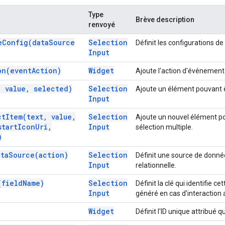
Type
Brève description
renvoyé
e
Config(
data
Source
Selection
Définit les configurations d
Input
on(
event
Action)
Widget
Ajoute l'action d'événement
,
value
,
selected)
Selection
Ajoute un élément pouvant ê
Input
ct
Item(
text
,
value
,
Selection
Ajoute un nouvel élément po
tart
Icon
Uri
,
Input
sélection multiple.
)
ata
Source(
action)
Selection
Définit une source de donné
Input
relationnelle.
(
field
Name)
Selection
Définit la clé qui identifie 
Input
généré en cas d'interaction a
Widget
Définit l'ID unique attribué qu