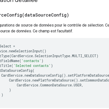
rceConfig(
data
Source
Config)
igurations de source de données pour le contrôle de sélection. 
ource de données. Ce champ est facultatif.
Select
=
vice
.
newSelectionInput
()
tType
(
CardService
.
SelectionInputType
.
MULTI_SELECT
)
tFieldName
(
'contacts'
)
tTitle
(
'Selected contacts'
)
tDataSourceConfig
(
CardService
.
newDataSourceConfig
().
setPlatformDataSourc
CardService
.
newPlatformDataSource
().
setCommonDataS
CardService
.
CommonDataSource
.
USER
,
)
)