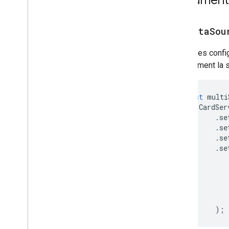
Mettre à jour le brouillon
Ccc
Destinataires
Action
Mettre à jour le corps du brouillon
addDataSou
Mettre à jour le brouillon de
destinataire (Cc)
Définit les conf
Mettre à jour l'objet brouillon
précisément la s
Mettre à jour les brouillons de
destinataires
Update
Visibility
Action
const
multi
Updated
Widget
CardSer
Validation
.
se
.
se
Widget
.
se
Workflow
Data
Source
.
se
Enums
Type de bordure
Chip
List
Layout
Common
Data
Source
Composed
Email
Type
);
Content
Type