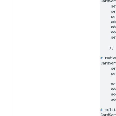
CardSer
Réponse des modules
.
se
complémentaires
.
se
Jeux de cartes
.
se
.
ad
Aperçu
.
ad
Service de carte
.
ad
.
se
Classes
Action
);
Action
Action
Action
Response
Builder
const
radio
État de l'action
CardSer
.
se
Pièce jointe
.
se
Action
Action
Exception d'autorisation
.
se
Style bordure
.
ad
Bouton
.
ad
.
ad
Ensemble de boutons
Agenda
Event
Action
Response
const
multi
Calendar
Event
Action
Response
CardSer
Builder