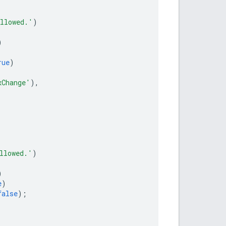
allowed.'
)
)
rue
)
xChange'
),
llowed.'
)
)
e
)
false
);