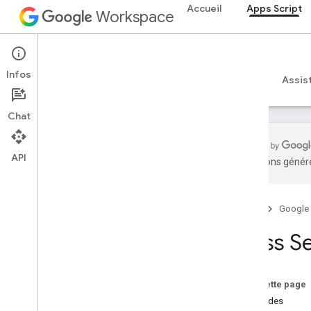
Aperçu
Accueil
Apps Script
Workspace
Services Google Workspace
console d'administration
Apps Script
Calendar
Infos
Aperçu
Guides
Référence
Exemples
Assis
Chat
Docs
Chat
Drive
Forms
Gmail
API
traductions généré
Sheets
Slides
Espace de travail
Accueil
Google
Plus
.
.
.
Class S
Autres services Google
Google Analytics
Sur cette page
Google Maps
Méthodes
Google Translate