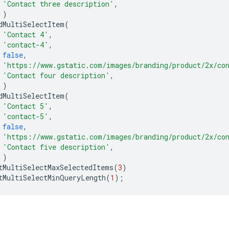
'Contact three description'
,
)
dMultiSelectItem
(
'Contact 4'
,
'contact-4'
,
false
,
'https://www.gstatic.com/images/branding/product/2x/co
'Contact four description'
,
)
dMultiSelectItem
(
'Contact 5'
,
'contact-5'
,
false
,
'https://www.gstatic.com/images/branding/product/2x/co
'Contact five description'
,
)
tMultiSelectMaxSelectedItems
(
3
)
tMultiSelectMinQueryLength
(
1
);