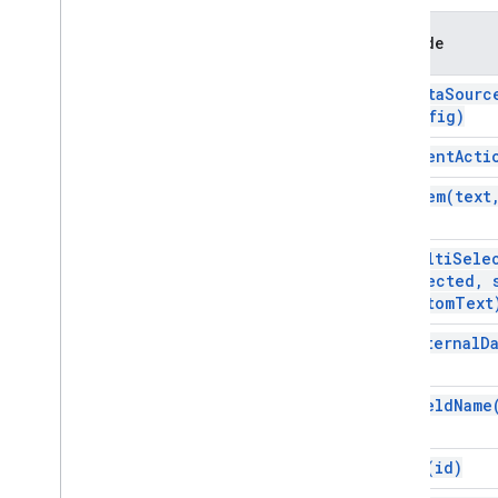
Event
Action
Expression
Data
Méthode
Expression
Data
Action
Expression
Data
Condition
add
Data
Sourc
Config)
Pied de page fixe
Grille
add
Event
Acti
Élément de la grille
add
Item(
text
Host
App
Data
Source
Icône
Image
add
Multi
Sele
Bouton image
selected
,
s
bottom
Text
Composant Image
Style de recadrage de l'image
set
External
D
Key
Value
Aperçu du lien
set
Field
Name
Material
Icon
Navigation
Notification
set
Id(
id)
Open
Link