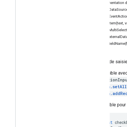
Documentation dé
Vertex AI
addDataSource
You
Tube
addEventActio
Plus
.
.
.
addItem(text, v
addMultiSelectI
Services publics
setExternalDat
Connexions API et bases de données
setFieldName(
Ergonomie des données et
optimisation
Contenu HTML
Champ de saisie
Informations sur l'exécution du script
Compatible avec 
Ressources du projet de script
SelectionInp
Déclencheurs et événements
Action.setAl
d'automatisation
Action.addRe
Fichier manifeste
Quotas et limites
Disponible pour
Modules complémentaires
Google Workspace
const
check
Services