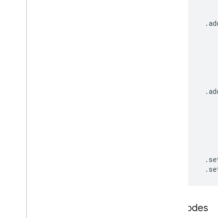
Common
Widget
Action
Saisir une réponse d'action
.
ad
Compose
Action
Response
Builder
Condition
Data
Source
Config
Outil de sélection de la date
Outil de sélection de la date et de
l'heure
.
ad
Texte
_
décoré
Boîte de dialogue
Action du dialogue
Séparateur
Drive
Data
Source
Spec
Drive
Items
Selected
Action
.
se
Response
.
se
Drive
Items
Selected
Action
Response
Builder
Editor
File
Scope
Action
Response
Editor
File
Scope
Action
Response
Méthodes
Builder