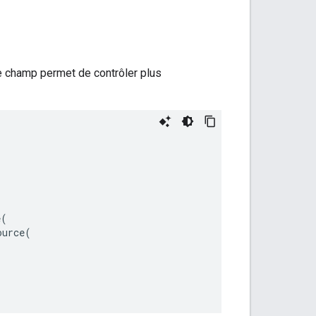
Ce champ permet de contrôler plus
e
(
ource
(