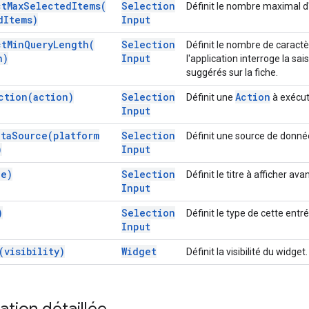
ct
Max
Selected
Items(
Selection
Définit le nombre maximal d'
d
Items)
Input
ct
Min
Query
Length(
Selection
Définit le nombre de caractèr
h)
Input
l'application interroge la s
suggérés sur la fiche.
ction(
action)
Selection
Action
Définit une
à exécut
Input
ata
Source(
platform
Selection
Définit une source de donné
)
Input
le)
Selection
Définit le titre à afficher av
Input
)
Selection
Définit le type de cette entré
Input
(
visibility)
Widget
Définit la visibilité du widget.
tion détaillée