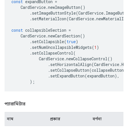
const
expandButton
=
CardService
.
newImageButton
()
.
setImageButtonStyle
(
CardService
.
ImageButt
.
setMaterialIcon
(
CardService
.
newMaterialIc
const
collapsibleSection
=
CardService
.
newCardSection
()
.
setCollapsible
(
true
)
.
setNumUncollapsibleWidgets
(
1
)
.
setCollapseControl
(
CardService
.
newCollapseControl
()
.
setHorizontalAlign
(
CardService
.
Ho
.
setCollapseButton
(
collapseButton
)
.
setExpandButton
(
expandButton
),
);
প্যারামিটার
নাম
প্রকার
বর্ণনা