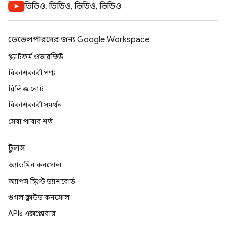
ভিডিও, ভিডিও, ভিডিও, ভিডিও
ডেভেলপারদের জন্য Google Workspace
প্ল্যাটফর্ম ওভারভিউ
বিকাশকারী পণ্য
রিলিজ নোট
বিকাশকারী সমর্থন
সেবা পাবার শর্ত
টুলস
অ্যাডমিন কনসোল
অ্যাপস স্ক্রিপ্ট ড্যাশবোর্ড
গুগল ক্লাউড কনসোল
APIs এক্সপ্লোরার