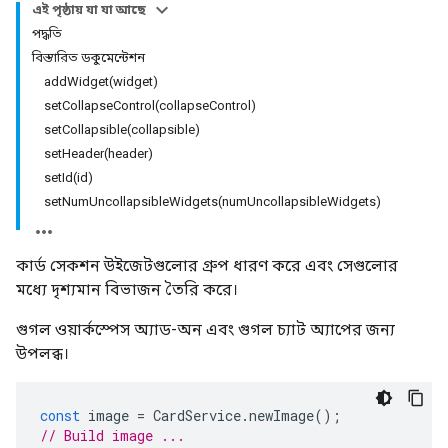
এই পৃষ্ঠায় যা যা আছে
পদ্ধতি
বিস্তারিত ডকুমেন্টেশন
addWidget(widget)
setCollapseControl(collapseControl)
setCollapsible(collapsible)
setHeader(header)
setId(id)
setNumUncollapsibleWidgets(numUncollapsibleWidgets)
কার্ড সেকশন উইজেটগুলোর গ্রুপ ধারণ করে এবং সেগুলোর
মধ্যে দৃশ্যমান বিভাজন তৈরি করে।
গুগল ওয়ার্কস্পেস অ্যাড-অন এবং গুগল চ্যাট অ্যাপের জন্য
উপলব্ধ।
const
image
=
CardService
.
newImage
();
// Build image ...