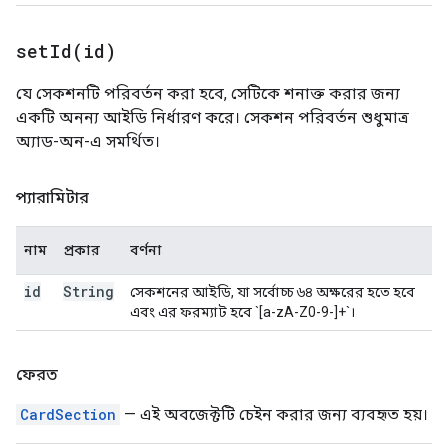
setId(
id)
যে সেকশনটি পরিবর্তন করা হবে, সেটিকে শনাক্ত করার জন্য
একটি অনন্য আইডি নির্ধারণ করে। সেকশন পরিবর্তন শুধুমাত্র
অ্যাড-অন-এ সমর্থিত।
প্যারামিটার
নাম
প্রকার
বর্ণনা
id
String
সেকশনের আইডি, যা সর্বোচ্চ ৬৪ অক্ষরের হতে হবে
এবং এর ফরম্যাট হবে `[a-zA-Z0-9-]+`।
ফেরত
CardSection
— এই অবজেক্টটি চেইন করার জন্য ব্যবহৃত হয়।