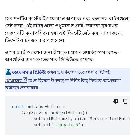
সেকশনটির কাস্টমাইজযোগ্য এক্সপ্যান্ড এবং কলাপস বাটনগুলো
সেট করে। এই বাটনগুলো শুধুমাত্র তখনই দেখানো হয় যখন
সেকশনটি কলাপসিবল হয়। এই ফিল্ডটি সেট করা না থাকলে,
ডিফল্ট বাটনগুলো ব্যবহৃত হয়।
গুগল চ্যাট অ্যাপের জন্য উপলব্ধ। গুগল ওয়ার্কস্পেস অ্যাড-
অনগুলির জন্য ডেভেলপার প্রিভিউতে রয়েছে।
ডেভেলপার প্রিভিউ:
গুগল ওয়ার্কস্পেস ডেভেলপার প্রিভিউ
প্রোগ্রামের
অংশ হিসেবে উপলব্ধ, যা নির্দিষ্ট কিছু ফিচারে আগেভাগে
অ্যাক্সেস প্রদান করে।
const
collapseButton
=
CardService
.
newTextButton
()
.
setTextButtonStyle
(
CardService
.
TextButton
.
setText
(
'show less'
);