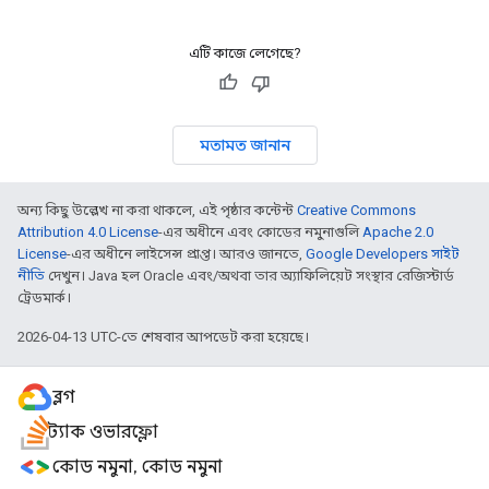
এটি কাজে লেগেছে?
মতামত জানান
অন্য কিছু উল্লেখ না করা থাকলে, এই পৃষ্ঠার কন্টেন্ট
Creative Commons
Attribution 4.0 License
-এর অধীনে এবং কোডের নমুনাগুলি
Apache 2.0
License
-এর অধীনে লাইসেন্স প্রাপ্ত। আরও জানতে,
Google Developers সাইট
নীতি
দেখুন। Java হল Oracle এবং/অথবা তার অ্যাফিলিয়েট সংস্থার রেজিস্টার্ড
ট্রেডমার্ক।
2026-04-13 UTC-তে শেষবার আপডেট করা হয়েছে।
ব্লগ
স্ট্যাক ওভারফ্লো
কোড নমুনা, কোড নমুনা