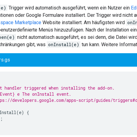
(e)
Trigger wird automatisch ausgeführt, wenn ein Nutzer ein
Ed
ionen oder Google Formulare installiert. Der Trigger wird nicht
space Marketplace
Website installiert. Am häufigsten wird
onI
enutzerdefinierte Menüs hinzuzufügen. Nach der Installation ein
pen(e)
nicht automatisch ausgeführt, es sei denn, die Datei wir
hränkungen gibt, was
onInstall(e)
tun kann. Weitere Informa
rs.gs
t handler triggered when installing the add-on.
Event} e The onInstall event.
ps://developers.google.com/apps-script/guides/triggers#
Install
(
e
)
{
;