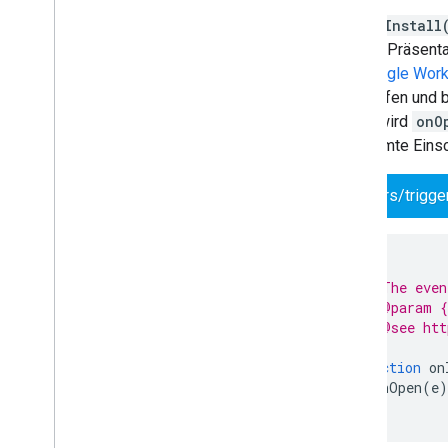
Der
onInstall
Google Präsentat
die
Google Work
aufzurufen und b
Daher wird
onO
bestimmte Einsc
triggers/trigge
/**
 * The even
 * @param {
 * @see htt
 */
function
on
onOpen
(
e
)
}