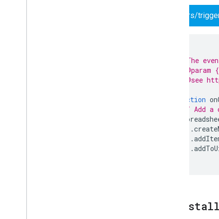
triggers/trigge
/**
 * The even
 * @param {
 * @see htt
 */
function
on
// Add a 
Spreadshe
.
create
.
addIte
.
addToU
}
onInstal