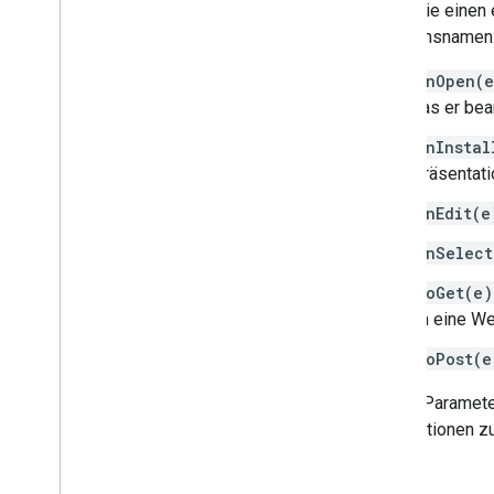
HTML-Inhalte
Wenn Sie einen 
Skriptausführung &Informationen
Funktionsnamen
onOpen(
Skriptprojektressourcen
das er bea
Trigger und Ereignisse für die
Automatisierung
onInstal
Einfache Trigger
Präsentati
Installierbare Trigger
Ereignisobjekte
onEdit(e
Manifest
onSelect
Kontingente und Limits
doGet(e)
Google Workspace-Add-ons
an eine W
Dienste
doPost(e
Manifest
Add-ons API
Der
e
Parameter
Informationen zu
Apps Script API
v1