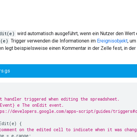
)
dit(e)
wird automatisch ausgeführt, wenn ein Nutzer den Wert ei
t(e)
Trigger verwenden die Informationen im
Ereignisobjekt
, um
n legt beispielsweise einen Kommentar in der Zelle fest, in der
rs.gs
t handler triggered when editing the spreadsheet.
Event} e The onEdit event.
ps://developers.google.com/apps-script/guides/triggers#
Edit
(
e
)
{
comment on the edited cell to indicate when it was chang
ge
=
e
.
range
;