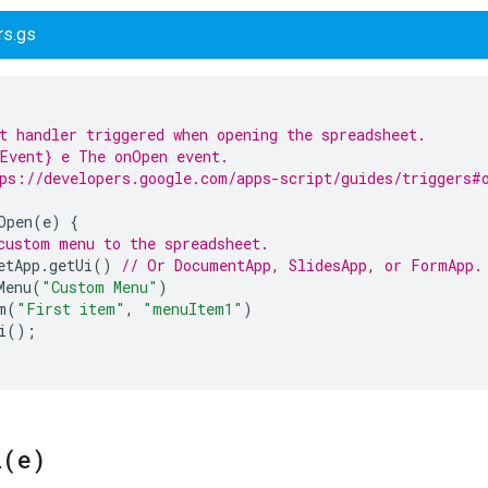
rs.gs
t handler triggered when opening the spreadsheet.
Event} e The onOpen event.
ps://developers.google.com/apps-script/guides/triggers#
Open
(
e
)
{
custom menu to the spreadsheet.
etApp
.
getUi
()
// Or DocumentApp, SlidesApp, or FormApp.
Menu
(
"Custom Menu"
)
m
(
"First item"
,
"menuItem1"
)
i
();
l(
e)