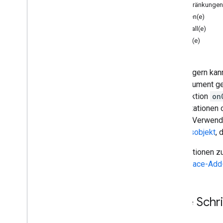
Formulare
Einschränkungen
Google Mail
onOpen(e)
Tabellen
onInstall(e)
Präsentationen
onEdit(e)
Arbeitsbereich
Mehr
.
.
.
Mit Triggern kan
ein Dokument geö
Weitere Google-Dienste
die Funktion
on
Google Analytics
Präsentationen 
Google Maps
vor der Verwendu
Google Translate
Ereignisobjekt
, 
Vertex AI
You
Tube
Informationen z
Mehr
.
.
.
Workspace-Add
Energieversorger
API- und Datenbankverbindungen
Erste Schri
Nutzerfreundlichkeit und Optimierung
von Daten