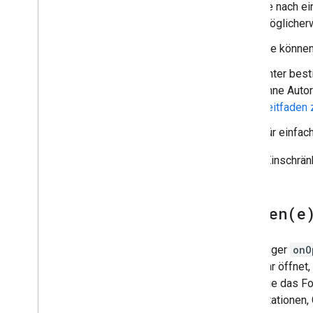
Je nach e
möglicherw
Sie können
Unter bes
ohne Autor
Leitfaden
Für einfac
Diese Einschrän
onOpen(
e
Der Trigger
onO
Formular öffnet,
wenn Sie das Fo
Präsentationen,