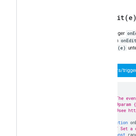
onEdit(
e
Der Trigger
onE
meisten
onEdi
onEdit(e)
unte
wird.
triggers/trigge
/**
 * The even
 * @param {
 * @see htt
 */
function
on
// Set a 
const
ran