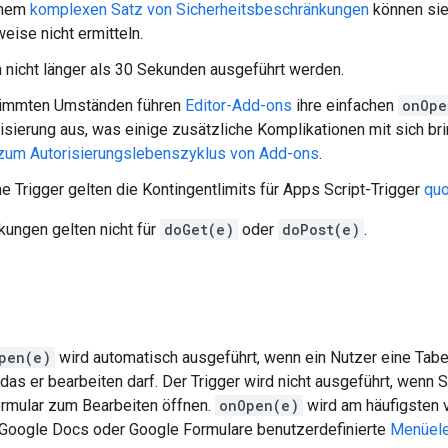
inem
komplexen Satz von Sicherheitsbeschränkungen
können sie 
eise nicht ermitteln.
 nicht länger als 30 Sekunden ausgeführt werden.
timmten Umständen führen
Editor-Add-ons
ihre einfachen
onOpe
isierung aus, was einige zusätzliche Komplikationen mit sich bri
 zum Autorisierungslebenszyklus von Add-ons
.
he Trigger gelten die Kontingentlimits für Apps Script-Trigger
quo
kungen gelten nicht für
doGet(e)
oder
doPost(e)
.
)
pen(e)
wird automatisch ausgeführt, wenn ein Nutzer eine Tabel
 das er bearbeiten darf. Der Trigger wird nicht ausgeführt, wenn S
rmular zum Bearbeiten öffnen.
onOpen(e)
wird am häufigsten 
 Google Docs oder Google Formulare benutzerdefinierte
Menüel