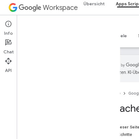
Übersicht
Apps Scrip
Workspace
Apps Script
Info
Übersicht
Leitfäden
Referenzen
Beispiele
Chat
API
übersetzen. KI-Üb
Übersicht
Startseite
Goog
Google Workspace-Dienste
Admin-Konsole
Einfach
Calendar
Chat
Dokumentation
Auf dieser Seit
Drive
Erste Schritte