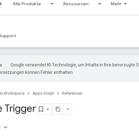
t
Alle Produkte
Ressourcen
Mehr
Support
Google verwendet KI-Technologie, um Inhalte in Ihre bevorzugte 
ersetzungen können Fehler enthalten.
le Workspace
Apps Script
Referenzen
e Trigger
e