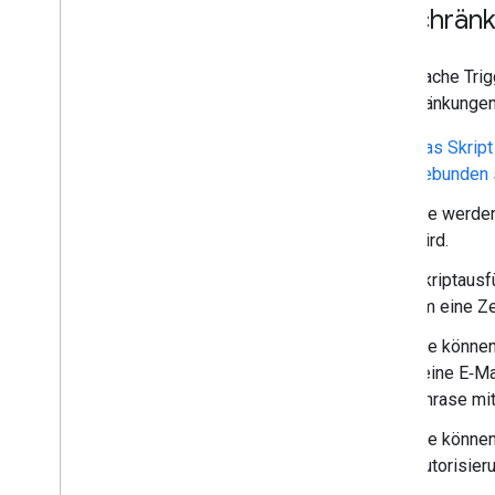
Clientbibliotheken
Einschrän
Da einfache Trig
Einschränkungen
Das Skript
gebunden s
Sie werden
wird.
Skriptausf
um eine Ze
Sie können
keine E‑Ma
Phrase mi
Sie können
Autorisier