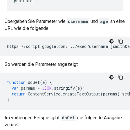
postData
Übergeben Sie Parameter wie
username
und
age
an eine
URL wie die folgende:
So werden die Parameter angezeigt:
function
doGet
(
e
)
{
var
params
=
JSON
.
stringify
(
e
);
return
ContentService
.
createTextOutput
(
params
).
set
}
Im vorherigen Beispiel gibt
doGet
die folgende Ausgabe
zurück: