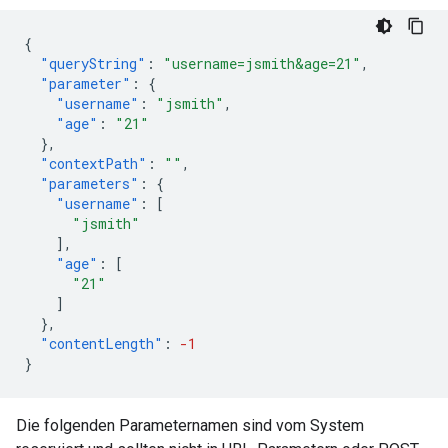
{
"queryString"
:
"username=jsmith&age=21"
,
"parameter"
:
{
"username"
:
"jsmith"
,
"age"
:
"21"
},
"contextPath"
:
""
,
"parameters"
:
{
"username"
:
[
"jsmith"
],
"age"
:
[
"21"
]
},
"contentLength"
:
-1
}
Die folgenden Parameternamen sind vom System