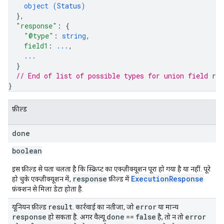
object (
Status
)
}
,
"response"
: 
{
"@type"
: 
string
,
field1
: 
...
,
...
}
// End of list of possible types for union field 
res
}
फ़ील्ड
done
boolean
इस फ़ील्ड से पता चलता है कि स्क्रिप्ट का एक्ज़ीक्यूशन पूरा हो गया है या नहीं. पूरे
response
ExecutionResponse
हो चुके एक्ज़ीक्यूशन में,
फ़ील्ड में
फ़ंक्शन से मिला डेटा होता है.
result
error
यूनियन फ़ील्ड
. कार्रवाई का नतीजा, जो
या मान्य
response
done
false
error
हो सकता है. अगर वैल्यू
==
है, तो न तो