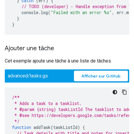
}
catch
(
err
)
{
// TODO (developer) - Handle exception from Ta
console
.
log
(
"Failed with an error %s"
,
err
.
mes
}
}
Ajouter une tâche
Cet exemple ajoute une tâche à une liste de tâches.
advanced/tasks.gs
Afficher sur GitHub
/**
 * Adds a task to a tasklist.
 * @param {string} taskListId The tasklist to add 
 * @see https://developers.google.com/tasks/refere
 */
function
addTask
(
taskListId
)
{
// Task details with title and notes for inserti