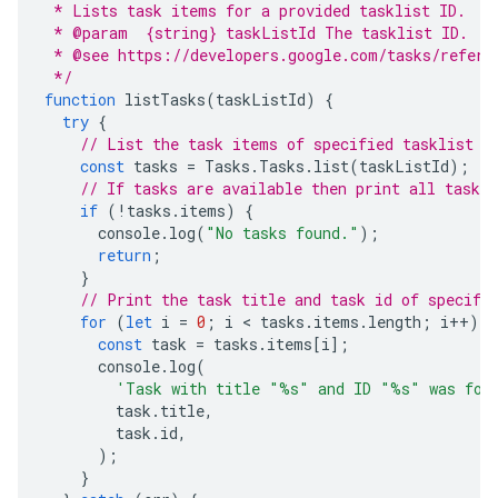
 * Lists task items for a provided tasklist ID.
 * @param  {string} taskListId The tasklist ID.
 * @see https://developers.google.com/tasks/refere
 */
function
listTasks
(
taskListId
)
{
try
{
// List the task items of specified tasklist u
const
tasks
=
Tasks
.
Tasks
.
list
(
taskListId
);
// If tasks are available then print all task o
if
(
!
tasks
.
items
)
{
console
.
log
(
"No tasks found."
);
return
;
}
// Print the task title and task id of specifi
for
(
let
i
=
0
;
i
 < 
tasks
.
items
.
length
;
i
++
)
{
const
task
=
tasks
.
items
[
i
];
console
.
log
(
'Task with title "%s" and ID "%s" was fou
task
.
title
,
task
.
id
,
);
}