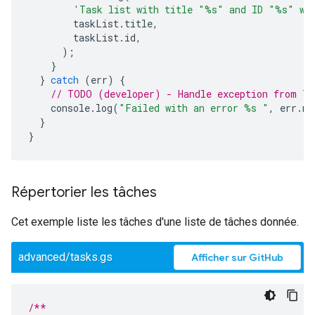
'Task list with title "%s" and ID "%s" wa
taskList
.
title
,
taskList
.
id
,
);
}
}
catch
(
err
)
{
// TODO (developer) - Handle exception from Ta
console
.
log
(
"Failed with an error %s "
,
err
.
me
}
}
Répertorier les tâches
Cet exemple liste les tâches d'une liste de tâches donnée.
advanced/tasks.gs
Afficher sur GitHub
/**