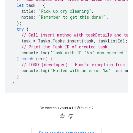
let
task
=
{
title
:
"Pick up dry cleaning"
,
notes
:
"Remember to get this done!"
,
};
try
{
// Call insert method with taskDetails and tas
task
=
Tasks
.
Tasks
.
insert
(
task
,
taskListId
);
// Print the Task ID of created task.
console
.
log
(
'Task with ID "%s" was created.'
,
}
catch
(
err
)
{
// TODO (developer) - Handle exception from Ta
console
.
log
(
"Failed with an error %s"
,
err
.
mes
}
}
Ce contenu vous a-t-il été utile ?
Envoyer des commentaires