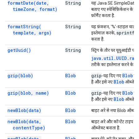
format
Date(
date
,
String
यह Java SE SimpleDateFo
time
Zone
,
format)
बताए गए स्पेसिफ़िकेशन के हि
फ़ॉर्मैट करता है.
format
String(
String
यह फ़ंक्शन, '%'-स्टाइल वाली फ़ॉर
template
,
args)
sprintf
इस्तेमाल करके,
जैस
करता है.
get
Uuid(
)
String
स्ट्रिंग के तौर पर यूयूआईडी पाए
java.util.UUID.ran
तरीके का इस्तेमाल करने के बरा
gzip(
blob)
Blob
gzip
Blob
-यह दिए गए
डेट
Blob
है और इसे नए
ऑब्जेक्ट 
gzip(
blob
,
name)
Blob
gzip
Blob
-यह दिए गए
डेट
Blob
है और इसे नए
ऑब्जेक्ट 
new
Blob(
data)
Blob
बाइट अरे से नया Blob ऑब्जेक्
new
Blob(
data
,
Blob
बाइट अरे और कॉन्टेंट टाइप से
content
Type)
ऑब्जेक्ट बनाता है.
new
Blob(
data
,
Blob