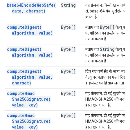
base64EncodeWebSafe(
String
यह फ़ंक्शन, किसी खास वर्ण सेट मे
data
,
charset)
से, base-64 वेब-सुरक्षित एनकोड
करता है.
compute
Digest(
Byte[]
Byte[]
बताए गए
वैल्यू पर,
algorithm
,
value)
एल्गोरिदम का इस्तेमाल करके 
गणना करता है.
compute
Digest(
Byte[]
String
बताए गए
वैल्यू पर,
algorithm
,
value)
एल्गोरिदम का इस्तेमाल करके 
गणना करता है.
compute
Digest(
Byte[]
दिए गए वर्ण सेट के साथ, बता
algorithm
,
value
,
वैल्यू पर बताए गए एल्गोरिदम 
charset)
डाइजेस्ट का हिसाब लगाता है.
compute
Hmac
Byte[]
यह फ़ंक्शन, दी गई कुंजी का इ
Sha256Signature(
HMAC-SHA256 की मदद से दी
value
,
key)
हस्ताक्षर करता है.
compute
Hmac
Byte[]
यह फ़ंक्शन, दी गई कुंजी का इ
Sha256Signature(
HMAC-SHA256 की मदद से दी
value
,
key)
हस्ताक्षर करता है.