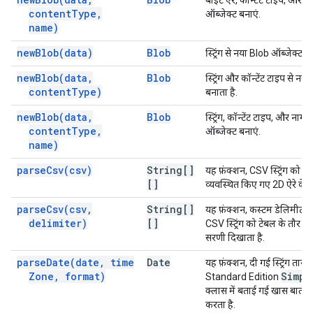
बाइट ऐरे, कॉन्टेंट टाइप, और न
content
Type
,
ऑब्जेक्ट बनाएं.
name)
new
Blob(
data)
Blob
स्ट्रिंग से नया Blob ऑब्जेक्ट बन
new
Blob(
data
,
Blob
स्ट्रिंग और कॉन्टेंट टाइप से नय
content
Type)
बनाता है.
new
Blob(
data
,
Blob
स्ट्रिंग, कॉन्टेंट टाइप, और नाम 
content
Type
,
ऑब्जेक्ट बनाएं.
name)
parse
Csv(
csv)
String[]
यह फ़ंक्शन, CSV स्ट्रिंग को ट
[]
व्यवस्थित किए गए 2D ऐरे के त
parse
Csv(
csv
,
String[]
यह फ़ंक्शन, कस्टम डेलिमीटर 
delimiter)
[]
CSV स्ट्रिंग को टेबल के तौर 
सरणी दिखाता है.
parse
Date(
date
,
time
Date
यह फ़ंक्शन, दी गई स्ट्रिंग ता
Zone
,
format)
Simpl
Standard Edition
क्लास में बताई गई खास बातों के
करता है.