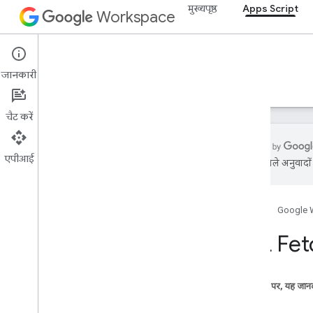
मुख्यपृष्ठ
Apps Script
Workspace
Apps Script
जानकारी
खास जानकारी
गाइड
रेफ़रंस
सैंपल
सहायता
चैट करें
एपीआई
एआई से मिले अनुवादों म
खास जानकारी
होम पेज
Google 
Google Workspace की सेवाएं
Admin Console
URL Fet
Calendar
चैट
Docs
इस पेज पर, यह जानक
Drive
क्लास