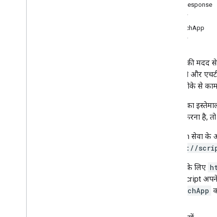
फ़ॉर्म
HTTPResponse
Gmail
तरीके
Sheets
UrlFetchApp
स्लाइड
तरीके
फ़ाइल फ़ोल्डर
अधिक
.
.
.
इस सेवा की मदद से,
एचटीटीपी और एचटीटी
अन्य Google सेवाएँ
बेहतर तरीके से काम
Google Analytics
इस सेवा का इस्तेम
Google Maps
स्वीकार करना है, त
Google Translate
Vertex AI
UrlFetch सेवा के अन
You
Tube
+https://scr
अधिक
.
.
.
इस सेवा के लिए
h
यूटिलिटी सेवाएं
Apps Script अपने-
एपीआई और एएमपी; डेटाबेस कनेक्शन
Url
Fetch
App
क
Big
Query
JDBC