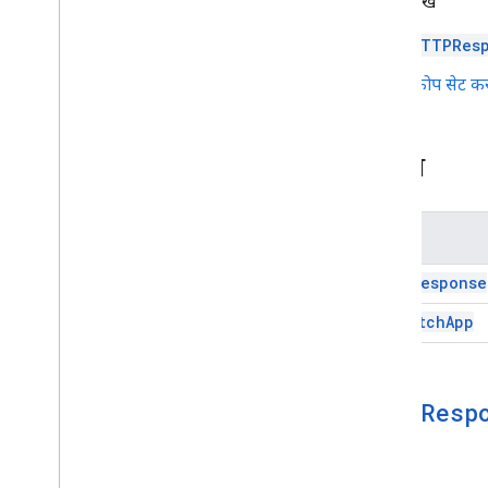
इन्हें भी देखें
यूआरएल फ़ेच
खास जानकारी
HTTPRes
Url
Fetch
App
स्कोप सेट क
कक्षाएं
एचटीटीपी रिस्पॉन्स
डेटा उपयोगिता और ऑप्टिमाइज़ेशन
क्लास
एचटीएमएल और एएमपी कॉन्टेंट
स्क्रिप्ट एक्ज़ीक्यूशन और जानकारी
नाम
स्क्रिप्ट प्रोजेक्ट के संसाधन
HTTPResponse
ऑटोमेशन ट्रिगर और इवेंट
मेनिफ़ेस्ट
Url
Fetch
App
कोटा और तय सीमा
Google Workspace के ऐड-ऑन
HTTPResp
सेवाएं
मेनिफ़ेस्ट
ऐड-ऑन एपीआई
तरीके