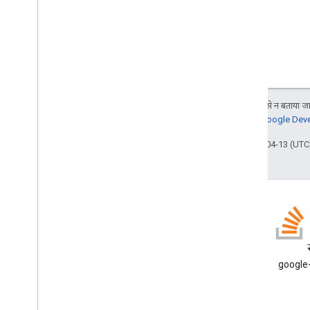
जब तक कुछ अलग से न बताया जाए
जानकारी के लिए,
Google Devel
आखिरी बार 2026-04-13 (UTC)
ब्लॉग
Google Workspace डेवलपर ब्लॉग
google-
पढ़ें