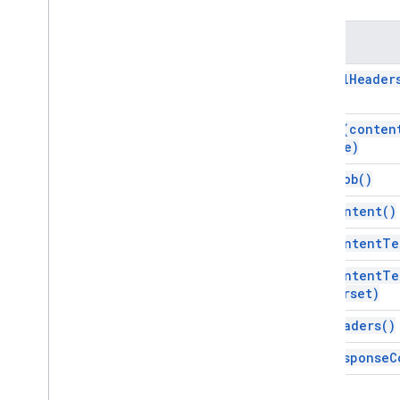
Apps Script API
तरीका
v1
क्लाइंट लाइब्रेरी
get
All
Header
get
As(
conten
Type)
get
Blob(
)
get
Content(
)
get
Content
Te
get
Content
Te
charset)
get
Headers(
)
get
Response
C