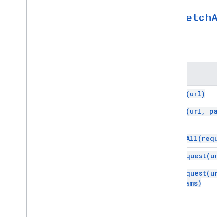
Url
Fetch
तरीके
तरीका
fetch(
url)
fetch(
url
,
pa
fetch
All(
req
get
Request(
u
get
Request(
u
params)