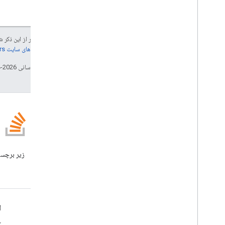
جز در مواردی که غیر از این ذک
جزئیات، به
خطمشی‌های سایت Google Developers‏
تاریخ آخرین به‌روزرسانی 2026-04-13 به‌وقت ساعت هماهنگ جهانی.
وبلاگ
وبلاگ Google Workspace
Developers را بخوانید
Google Workspace برای توسعه دهندگان
ا
نمای کلی پلتفرم
ک