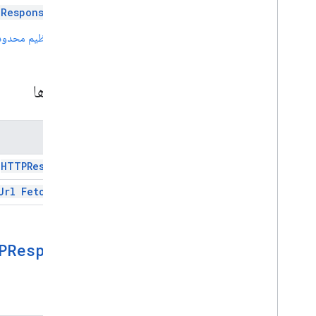
واکشی URL
Response
نمای کلی
تنظیم محدود
Url
Fetch
App
کلاس ها
پاسخ HTTPR
کلاس‌ها
قابلیت استفاده و بهینه سازی داده ها
HTML و محتوا
اجرای اسکریپت و اطلاعات
نام
HTTPResponse
منابع پروژه اسکریپت
محرک ها و رویدادهای اتوماسیون
Url Fetch App
آشکار
سهمیه ها و محدودیت ها
PResponse
افزونه‌های Google Workspace، افزونه‌های
Google Workspace
خدمات
روش‌ها
آشکار
افزونه API