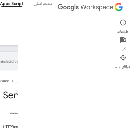
صفحه اصلی
Apps Script
Workspace
Apps Script
اطلاعات
نمای کلی
راهنما
مرجع
نمونه ها
پشتیبانی
گپ
میانای برنامه‌سازی کاربردی
نمای کلی
صفحه اصلی
space
خدمات Google Workspace
 Service
کنسول مدیریت
Calendar
چت کنید
در این صفحه
اسناد
کلاس‌ها
Drive
HTTPResponse