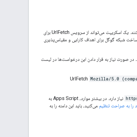
این سرویس به اسکریپت‌ها اجازه می‌دهد تا با دریافت URLها به منابع دیگر در وب دسترسی پیدا کنند. یک اسکریپت می‌تواند از سرویس UrlFetch برای
ی HTTP و HTTPS و دریافت پاسخ‌ها استفاده کند. سرویس UrlFetch از زیرساخت شبکه گوگل برای اهداف کارایی و مقیاس‌پذیری
 سرویس از مجموعه‌ای از محدوده‌های IP سرچشمه می‌گیرند. در صورت نیاز به قرار دادن این درخواست‌ها در لیست
Mozilla/5.0 (comp
http
نیاز دارد. در بیشتر موارد، Apps Script به
د را به صراحت تنظیم
می‌کنید، باید این دامنه را به