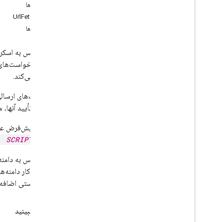
تشکیل می دهد
روش‌ها
جیمیل
UrlFetchApp
ورق
روش‌ها
اسلایدها
فضای کار
بیشتر
.
.
.
استفاده می‌کند.
سایر خدمات گوگل
Google Analytics
سفید یا تأیید آنها، 
Google Maps
Google Translate
رشته‌ی پیش‌فرض عامل 
Vertex AI
d:
SCRIPT_ID
)
یوتیوب
بیشتر
.
.
.
این سرویس به دامن
طور خودکار دامنه‌ها
خدمات آب و برق
صورت دستی اضافه ک
اتصالات API و پایگاه داده
Big
Query
همچنین ببینید
JDBC