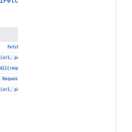
l
Fetch
App
روش‌ها
روش
fetch(
url)
h(
url
,
params)
All(
requests)
t
Request(
url)
t(
url
,
params)