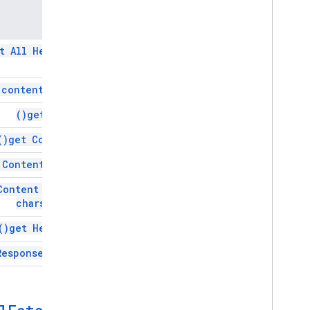
روش
Apps Script API
v1
t All
Headers(
کتابخانه‌های کارخواه
(
content
Type)
)
get
Blob(
)
get
Content(
 Content
Text(
Content
Text(
charset)
)
get
Headers(
Response
Code(