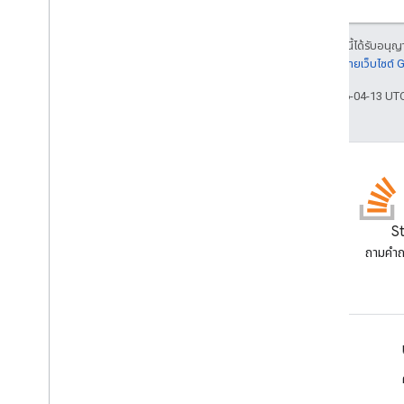
เพิ่มเติม
.
.
.
เนื้อหาของหน้าเว็บนี้ได้รับอนุ
บริการอื่นๆ ของ Google
รายละเอียดที่
นโยบายเว็บไซต์
Google Analytics
Google Maps
อัปเดตล่าสุด 2026-04-13 UT
Google Translate
Vertex AI
You
Tube
เพิ่มเติม
.
.
.
บริการสาธารณูปโภค
บล็อก
S
การเชื่อมต่อฐานข้อมูลและ API
อ่านบล็อกของนักพัฒนาซอฟต์แวร์
ถามคํา
การใช้ข้อมูลและเพิ่มประสิทธิภาพ
Google Workspace
HTML และ AMP; เนื้อหา
ข้อมูลการใช้งานสคริปต์และข้อมูล
Google Workspace สําหรับนักพัฒนาซอฟต์แวร์
ทรัพยากรโครงการสคริปต์
ทริกเกอร์และเหตุการณ์อัตโนมัติ
ภาพรวมของแพลตฟอร์ม
ไฟล์ Manifest