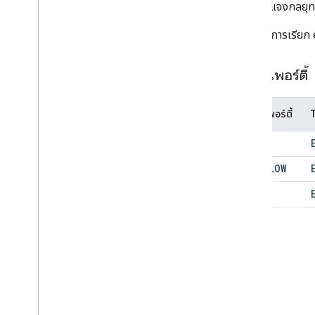
การแจกแจงกลยุทธ์
การควบคุมสวิตช์กลุ่ม
ประเภทการโต้ตอบ
หากต้องการเรียก 
ฟังก์ชัน Pivot
Table สรุป
ประเภทการแสดงค่า Pivot
พร็อพเพอร์ตี้
ประเภทการป้องกัน
ช่วงการคํานวณใหม่
วันที่สัมพัทธ์
พร็อพเพอร์ตี้
ประเภทแผ่นงาน
Sort
Order
WRAP
ทิศทางข้อความ
OVERFLOW
ตัวคั่นข้อความกับคอลัมน์
ประเภทธีมสี
CLIP
ประเภทค่า
กลยุทธ์การรวม
บริการขั้นสูง
Sheets API
สไลด์
Workspace