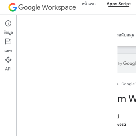
รูปแบบข้อความ
หน้าแรก
Apps Script
Workspace
เครื่องมือสร้างข้อความ
สีของธีม
Apps Script
Enums
ข้อมูล
ชุดป้อนอัตโนมัติ
ภาพรวม
คำแนะนำ
ข้อมูลอ้างอิง
ตัวอย่าง
การสนับสนุน
ธีม Banding
เกณฑ์บูลีน
แชท
รูปแบบเส้นขอบ
คัดลอกประเภทการวาง
API
แหล่งข้อมูลสําหรับชีตที่เชื่อมต่อ
เกณฑ์การตรวจสอบข้อมูล
หน้าแรก
Google
ประเภทกฎการจัดกลุ่มวันที่
ประเภทสถานที่ตั้งของข้อมูลเมตาของนัก
Enum W
พัฒนาซอฟต์แวร์
ระดับการเข้าถึงข้อมูลเมตาของนักพัฒนา
ซอฟต์แวร์
มิติข้อมูล
ในหน้านี้
ทิศทาง
พร็อพเพอร์ตี้
ประเภทความถี่