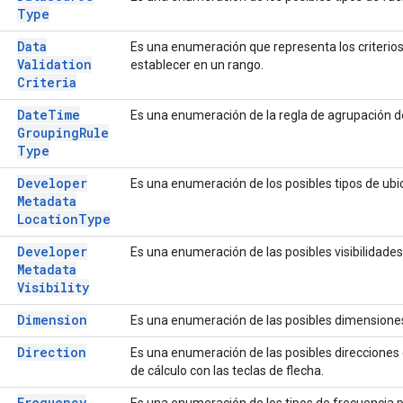
Type
Data
Es una enumeración que representa los criterio
Validation
establecer en un rango.
Criteria
Date
Time
Es una enumeración de la regla de agrupación d
Grouping
Rule
Type
Developer
Es una enumeración de los posibles tipos de ubi
Metadata
Location
Type
Developer
Es una enumeración de las posibles visibilidades
Metadata
Visibility
Dimension
Es una enumeración de las posibles dimensiones
Direction
Es una enumeración de las posibles direcciones
de cálculo con las teclas de flecha.
Frequency
Es una enumeración de los tipos de frecuencia p