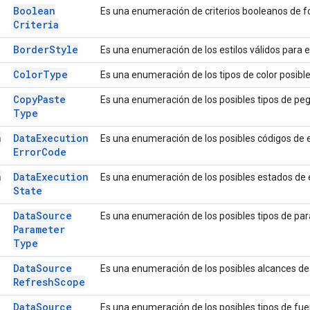
Boolean
Es una enumeración de criterios booleanos de f
Criteria
Border
Style
Es una enumeración de los estilos válidos para 
Color
Type
Es una enumeración de los tipos de color posible
Copy
Paste
Es una enumeración de los posibles tipos de pe
Type
n
Data
Execution
Es una enumeración de los posibles códigos de e
Error
Code
n
Data
Execution
Es una enumeración de los posibles estados de 
State
Data
Source
Es una enumeración de los posibles tipos de par
Parameter
Type
Data
Source
Es una enumeración de los posibles alcances de 
Refresh
Scope
Data
Source
Es una enumeración de los posibles tipos de fue