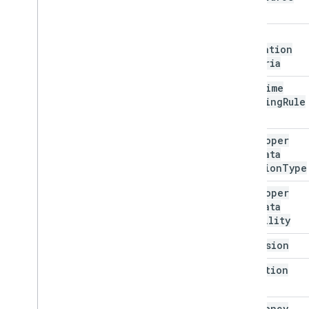
Type
Filtrar
Criterios
Builder
Condición de gradiente
Data
Group
Validation
Rango con nombre
Criteria
Imagen de superposición
Date
Time
Protección de la página
Grouping
Rule
Pivot
Pivot
Type
Grupo dinámico
Developer
Límite de grupo dinámico
Metadata
Tabla dinámica
Location
Type
Valor de Pivot
Developer
Protección
Metadata
Rango
Visibility
Lista de rangos
Valor de texto enriquecido
Dimension
Rich
Text
Value
Builder
Direction
Selección
Hoja
Frequency
Control de filtro