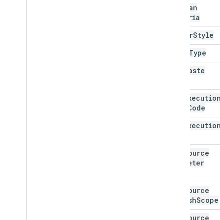
Boolean
Metadatos del programador
Criteria
Buscador de metadatos del
programador
Border
Style
Ubicación de metadatos del
programador
Color
Type
Dibujos
Copy
Paste
Creador de gráficos incorporado
Type
Gráfico de barras incorporado
Data
Executio
Gráfico incorporado
Error
Code
Incorporado
Chart
Chart
Column
Column
Chart
Builder
Data
Executio
Incorporado
Combo
Chart
Builder
State
Incorporado
Histogram
Chart
Builder
Data
Source
Incorporadolineline
Builder
Parameter
Pie
Pie
Chart
Builder
Type
Incorporado
Scatter
Chart
Builder
Data
Source
Tabla
Tablesincorporada
Refresh
Scope
Filtrar
Criterios de filtro
Data
Source