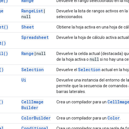
ge(
)
Range
Devuelve el rango seleccionado en la ho
ge
Range
List
|
Devuelve la lista de rangos activos en la
null
seleccionados.
et(
)
Sheet
Obtiene la hoja activa en una hoja de cál
Spreadsheet
Devuelve la hoja de cálculo activa actu
t(
)
ll(
)
Range
|
null
Devuelve la celda actual (destacada) qu
null
de la hoja activa o
si no hay una ce
(
)
Selection
Selection
Devuelve el
actual en la hoj
Ui
Devuelve una instancia del entorno de la
permite que la secuencia de comandos 
barras laterales.
(
)
Cell
Image
Cell
Imag
Crea un compilador para un
Builder
Color
Builder
Color
Crea un compilador para un
.
al
Conditional
Crea un compilador para una regla de f