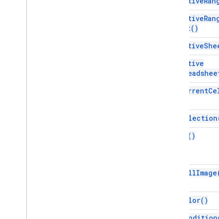
get
Active
Ran
Contenido &HTML
get
Active
Ran
Información sobre la ejecución de la
List(
)
secuencia de comandos
get
Active
She
Recursos del proyecto de
secuencia de comandos
get
Active
Spreadshee
Activadores y eventos de
automatización
get
Current
Ce
Manifiesto
Cuotas y límites
get
Selection
Complementos de Google
get
Ui(
)
Workspace
Servicios
Manifiesto
API de complementos
new
Cell
Image
API de Apps Script
new
Color(
)
v1
new
Condition
Bibliotecas cliente