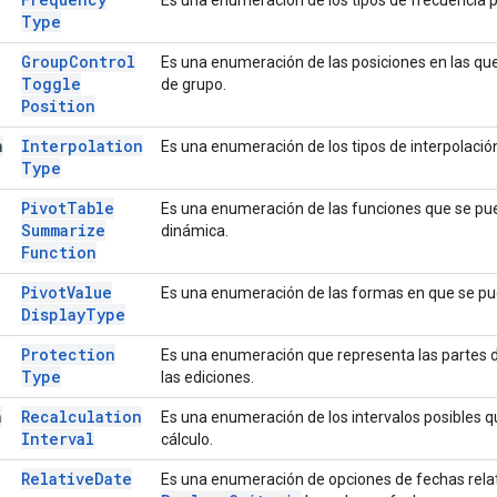
Type
Group
Control
Es una enumeración de las posiciones en las que
Toggle
de grupo.
Position
n
Interpolation
Es una enumeración de los tipos de interpolació
Type
Pivot
Table
Es una enumeración de las funciones que se pue
Summarize
dinámica.
Function
Pivot
Value
Es una enumeración de las formas en que se pue
Display
Type
Protection
Es una enumeración que representa las partes d
Type
las ediciones.
n
Recalculation
Es una enumeración de los intervalos posibles qu
Interval
cálculo.
Relative
Date
Es una enumeración de opciones de fechas relati