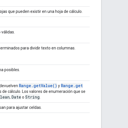
jas que pueden existir en una hoja de cálculo.
 válidas.
erminados para dividir texto en columnas.
ma posibles.
Range
.
get
Value(
)
Range
.
get
e devuelven
y
as de cálculo. Los valores de enumeración que se
lean
Date
String
,
o
.
an para ajustar celdas.