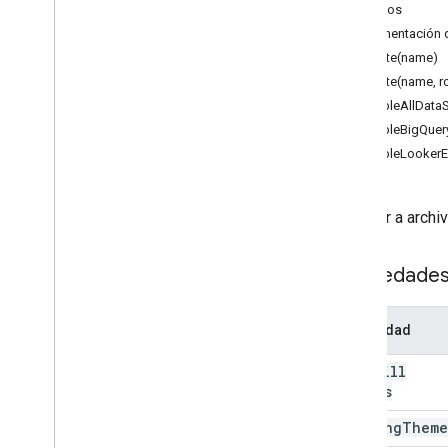
Formularios
Métodos
Gmail
Documentación d
Hojas de cálculo
create(name)
Descripción general
create(name, 
Spreadsheet
App
enableAllData
enableBigQuer
Clases
enableLookerE
Bandas
Condición booleana
Imagen celular
Acceder a archiv
Cell
Image
Builder
.
Color
Propiedade
Color
Builder
Regla de formato condicional
Conditional
Format
Rule
Builder
.
Propiedad
Container
Info
Auto
Fill
Data
Source para Hojas conectadas
Series
Validación de datos
Data
Validation
Builder
Banding
Theme
Regla de agrupación de fecha y hora