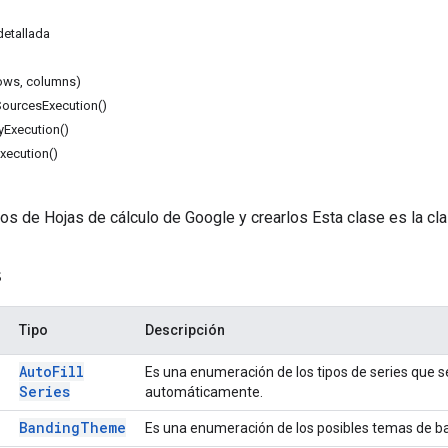
etallada
rows, columns)
SourcesExecution()
yExecution()
xecution()
os de Hojas de cálculo de Google y crearlos Esta clase es la cla
s
Tipo
Descripción
Auto
Fill
Es una enumeración de los tipos de series que s
Series
automáticamente.
Banding
Theme
Es una enumeración de los posibles temas de b