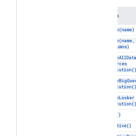
Value
Type
Estrategia Wrap
Método
Servicios avanzados
API de Sheets
create(
name)
Presentaciones
create(
name
,
Lugar de trabajo
columns)
Más
.
.
.
enable
All
Dat
Otros servicios de Google
Sources
Execution(
Google Analytics
Google Maps
enable
Big
Que
Google Translate
Execution(
Vertex AI
enable
Looker
You
Tube
Execution(
Más
.
.
.
flush(
)
Servicios de servicios públicos
get
Active(
)
Conexiones de base de datos de API
Usabilidad y optimización de datos