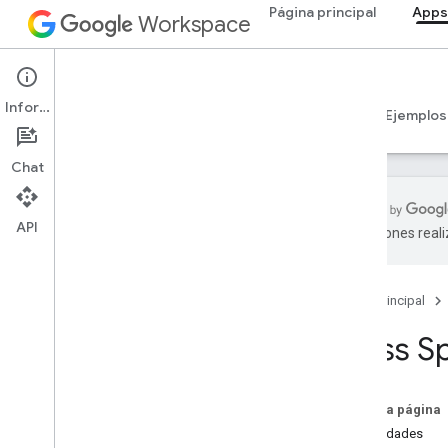
Página principal
Apps
Workspace
Apps Script
Información
Descripción general
Guías
Referencia
Ejemplos
Chat
API
traducciones real
Descripción general
Página principal
Servicios de Google Workspace
Consola del administrador
Class S
Calendar
Chat
Documentos
En esta página
Drive
Propiedades