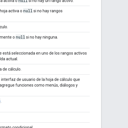
null
ja activa o
si no hay un rango activo.
null
 hoja activa o
si no hay rangos
culo.
null
almente o
si no hay ninguna.
e está seleccionada en uno de los rangos activos
lda actual.
a de cálculo.
 interfaz de usuario de la hoja de cálculo que
agregue funciones como menús, diálogos y
e
.
ormato condicional.