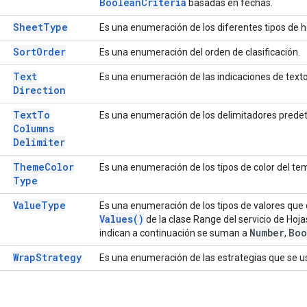
Boolean
Criteria
basadas en fechas.
Sheet
Type
Es una enumeración de los diferentes tipos de ho
Sort
Order
Es una enumeración del orden de clasificación.
Text
Es una enumeración de las indicaciones de texto
Direction
Text
To
Es una enumeración de los delimitadores predet
Columns
Delimiter
Theme
Color
Es una enumeración de los tipos de color del te
Type
Value
Type
Es una enumeración de los tipos de valores qu
Values(
)
de la clase Range del servicio de Hoj
Number
Boo
indican a continuación se suman a
,
Wrap
Strategy
Es una enumeración de las estrategias que se us