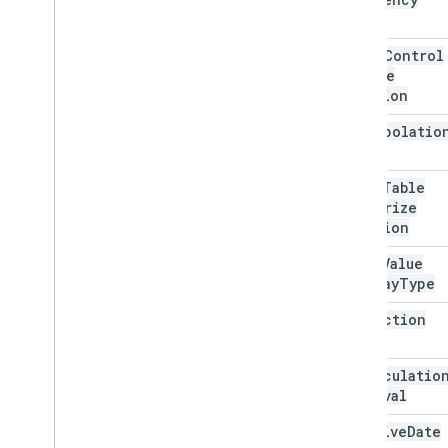
Type
Ordenar las especificaciones
Spreadsheet
Group
Control
Tema de hoja de cálculo
Toggle
Position
Text
Finder
Rotación de texto
Interpolatio
Text
Style
Type
Text
Style
Builder
Pivot
Table
Color del tema
Summarize
Function
Enums
Autocompletar
Pivot
Value
Tema de banda
Display
Type
Criterios booleanos
Protection
Estilo de borde
Type
Tipo de pegado pegado
Data
Source para Hojas conectadas
Recalculatio
Interval
Criterios de validación de datos
Tipo de regla de agrupación por
Relative
Date
fecha y hora