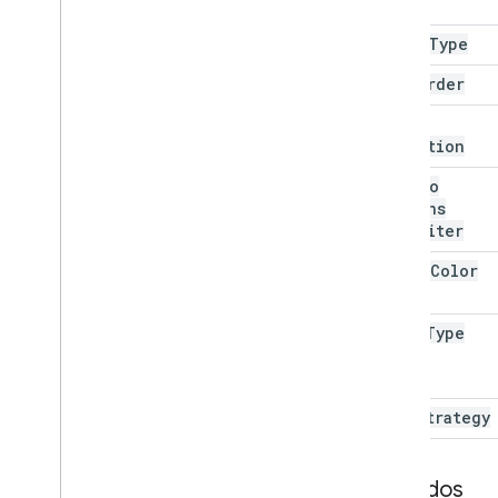
Tipo de metadatos del programador
Visibilidad de metadatos del
Sheet
Type
programador
Sort
Order
Dimensión
Dirección
Text
Tipo de frecuencia
Direction
Posición del grupo de control
Text
To
Tipo de interpolación
Columns
Función Pivot
Table
Summarize
Delimiter
Tipo de valor de visualización de
Pivot
Theme
Color
Tipo de protección
Type
Intervalo de recálculo
Value
Type
Fecha relativa
Tipo de hoja
Sort
Order
Wrap
Strategy
Dirección de texto
Text
To
Columns
Delimiter
Tipo de color del tema
Métodos