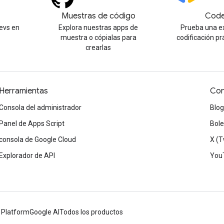
Muestras de código
Code
evs en
Explora nuestras apps de
Prueba una e
muestra o cópialas para
codificación pr
crearlas
Herramientas
Con
Consola del administrador
Blog
Panel de Apps Script
Bole
consola de Google Cloud
X (T
Explorador de API
You
 Platform
Google AI
Todos los productos