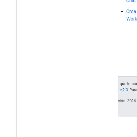
Chat
Crea
Wor
Salvo que se indique lo con
la
licencia Apache 2.0
. Par
Última actualización: 2026