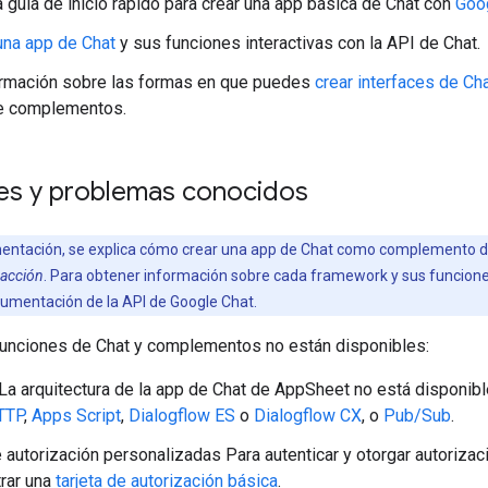
 guía de inicio rápido para crear una app básica de Chat con
Goo
una app de Chat
y sus funciones interactivas con la API de Chat.
ormación sobre las formas en que puedes
crear interfaces de Ch
e complementos.
nes y problemas conocidos
entación, se explica cómo crear una app de Chat como complemento d
racción
. Para obtener información sobre cada framework y sus funcione
umentación de la API de Google Chat.
funciones de Chat y complementos no están disponibles:
La arquitectura de la app de Chat de AppSheet no está disponible.
TTP
,
Apps Script
,
Dialogflow ES
o
Dialogflow CX
, o
Pub/Sub
.
e autorización personalizadas Para autenticar y otorgar autorizac
rar una
tarjeta de autorización básica
.