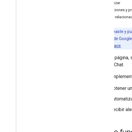
Comenzar
OAuth
Limitaciones y 
Temas relaciona
Desarrolla complementos de
Google Workspace
Descripción general
Nota:
Si creaste y pu
Guías de inicio rápido
complemento de Google 
Manifiestos
Google Workspace
.
Permisos
En esta página,
Compila con extremos HTTP
Google Chat.
Crea tarjetas
Extiende Gmail
Los complemento
Extiende Calendario de Google
Extiende Google Drive
Obtener un
Extender a los editores de Google
Automatiza
Amplía Google Chat
Descripción general
Recibir al
Guías de inicio rápido
Configura una app de Chat
Compila interfaces de Chat
Cómo func