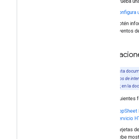
Prueba una
Guías de inicio rápido
Configura 
Ciclo de vida de la autorización
Manifiesto
Obtén inf
Permisos
eventos d
Compila interfaces HTML
Extiende Hojas de cálculo de Google
Extiende Documentos de Google
Limitacio
Extiende Presentaciones de Google
Extiende Formularios de Google
Nota:
En esta docum
Prueba tu complemento
Chat con
eventos de inte
de Google Chat
en la doc
Prácticas recomendadas
Restricciones
Las siguientes 
Publica un complemento
AppSheet
Descripción general
servicio H
Actualizar un complemento publicado
Tarjetas d
debe most