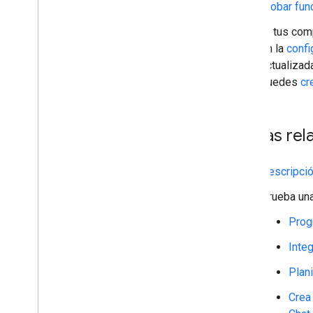
probar fun
Si tus com
en la
confi
actualizad
puedes
cr
Temas rel
Descripció
Prueba una
Prog
Inte
Plan
Crea