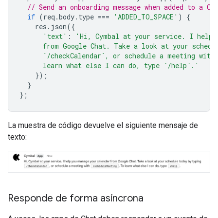
// Send an onboarding message when added to a Ch
if
(
req
.
body
.
type
===
'ADDED_TO_SPACE'
)
{
res
.
json
({
'text'
:
'Hi, Cymbal at your service. I help 
      from Google Chat. Take a look at your schedu
      `/checkCalendar`, or schedule a meeting with
      learn what else I can do, type `/help`.'
});
}
};
La muestra de código devuelve el siguiente mensaje de
texto:
Responde de forma asíncrona