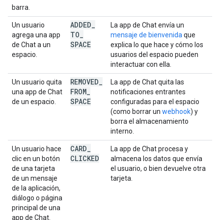
barra.
ADDED
_
Un usuario
La app de Chat envía un
TO
_
agrega una app
mensaje de bienvenida
que
SPACE
de Chat a un
explica lo que hace y cómo los
espacio.
usuarios del espacio pueden
interactuar con ella.
REMOVED
_
Un usuario quita
La app de Chat quita las
FROM
_
una app de Chat
notificaciones entrantes
SPACE
de un espacio.
configuradas para el espacio
(como borrar un
webhook
) y
borra el almacenamiento
interno.
CARD
_
Un usuario hace
La app de Chat procesa y
CLICKED
clic en un botón
almacena los datos que envía
de una tarjeta
el usuario, o bien devuelve otra
de un mensaje
tarjeta.
de la aplicación,
diálogo o página
principal de una
app de Chat.