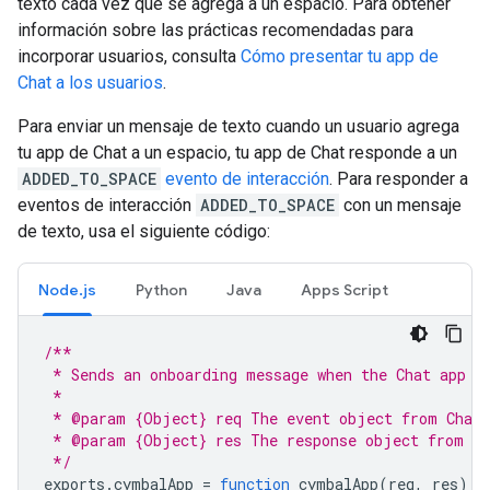
texto cada vez que se agrega a un espacio. Para obtener
información sobre las prácticas recomendadas para
incorporar usuarios, consulta
Cómo presentar tu app de
Chat a los usuarios
.
Para enviar un mensaje de texto cuando un usuario agrega
tu app de Chat a un espacio, tu app de Chat responde a un
ADDED_TO_SPACE
evento de interacción
. Para responder a
eventos de interacción
ADDED_TO_SPACE
con un mensaje
de texto, usa el siguiente código:
Node.js
Python
Java
Apps Script
/**
 * Sends an onboarding message when the Chat app i
 *
 * @param {Object} req The event object from Chat
 * @param {Object} res The response object from th
 */
exports
.
cymbalApp
=
function
cymbalApp
(
req
,
res
)
{