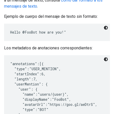
a un mensaje de texto, consulta
Cómo dar formato a los
mensajes de texto
.
Ejemplo de cuerpo del mensaje de texto sin formato:
Los metadatos de anotaciones correspondientes:
"annotations":[{

  "type":"USER_MENTION",

  "startIndex":6,

  "length":7,

  "userMention": {

    "user": {

      "name":"users/{user}",

      "displayName":"FooBot",

      "avatarUrl":"https://goo.gl/aeDtrS",

      "type":"BOT"
