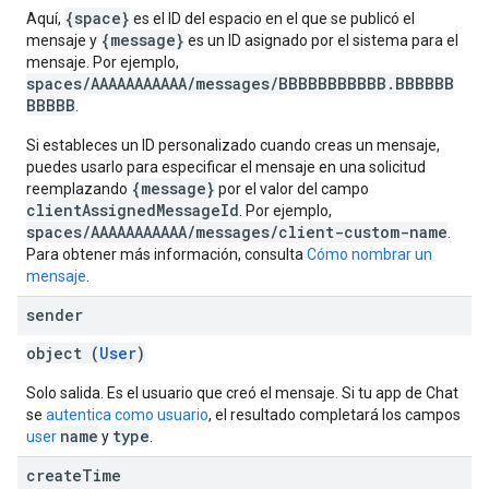
{space}
Aquí,
es el ID del espacio en el que se publicó el
{message}
mensaje y
es un ID asignado por el sistema para el
mensaje. Por ejemplo,
spaces/AAAAAAAAAAA/messages/BBBBBBBBBBB.BBBBBB
BBBBB
.
Si estableces un ID personalizado cuando creas un mensaje,
puedes usarlo para especificar el mensaje en una solicitud
{message}
reemplazando
por el valor del campo
clientAssignedMessageId
. Por ejemplo,
spaces/AAAAAAAAAAA/messages/client-custom-name
.
Para obtener más información, consulta
Cómo nombrar un
mensaje
.
sender
object (
User
)
Solo salida. Es el usuario que creó el mensaje. Si tu app de Chat
se
autentica como usuario
, el resultado completará los campos
name
type
user
y
.
create
Time