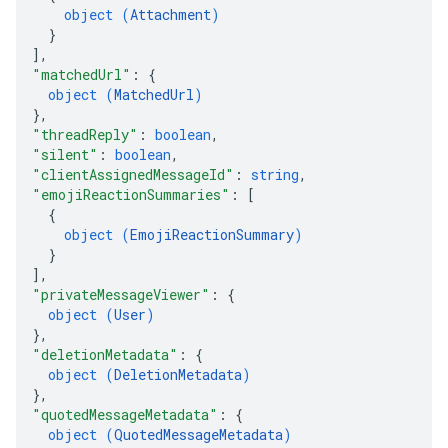
object (
Attachment
)
}
]
,
"matchedUrl"
: 
{
object (
MatchedUrl
)
}
,
"threadReply"
: 
boolean
,
"silent"
: 
boolean
,
"clientAssignedMessageId"
: 
string
,
"emojiReactionSummaries"
: 
[
{
object (
EmojiReactionSummary
)
}
]
,
"privateMessageViewer"
: 
{
object (
User
)
}
,
"deletionMetadata"
: 
{
object (
DeletionMetadata
)
}
,
"quotedMessageMetadata"
: 
{
object (
QuotedMessageMetadata
)