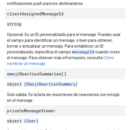
notificaciones push para los destinatarios.
client
Assigned
Message
Id
string
Opcional. Es un ID personalizado para el mensaje. Puedes usar
el campo para identificar un mensaje, o bien para obtener,
borrar o actualizar un mensaje. Para establecer un ID
messageId
personalizado, especifica el campo
cuando crees
el mensaje. Para obtener más información, consulta
Cómo
nombrar un mensaje
.
emoji
Reaction
Summaries[]
object (
EmojiReactionSummary
)
Solo salida. Es la lista de resúmenes de reacciones con emojis
en el mensaje.
private
Message
Viewer
object (
User
)