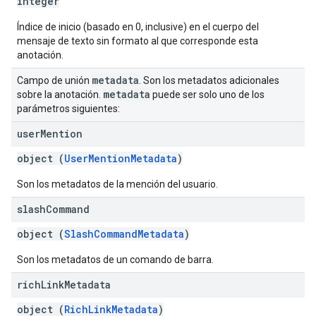
integer
Índice de inicio (basado en 0, inclusive) en el cuerpo del
mensaje de texto sin formato al que corresponde esta
anotación.
metadata
Campo de unión
. Son los metadatos adicionales
metadata
sobre la anotación.
puede ser solo uno de los
parámetros siguientes:
user
Mention
object (
UserMentionMetadata
)
Son los metadatos de la mención del usuario.
slash
Command
object (
SlashCommandMetadata
)
Son los metadatos de un comando de barra.
rich
Link
Metadata
object (
RichLinkMetadata
)