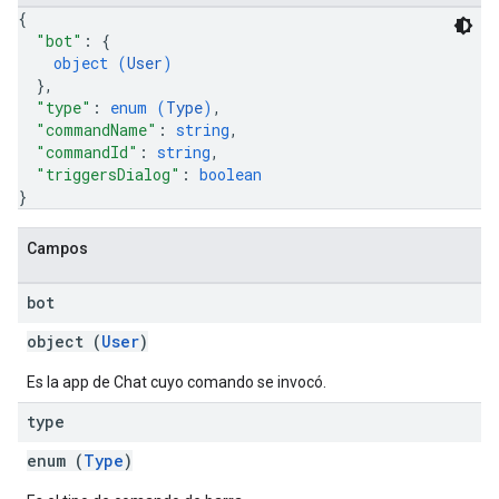
{
"bot"
: 
{
object (
User
)
}
,
"type"
: 
enum (
Type
)
,
"commandName"
: 
string
,
"commandId"
: 
string
,
"triggersDialog"
: 
boolean
}
Campos
bot
object (
User
)
Es la app de Chat cuyo comando se invocó.
type
enum (
Type
)