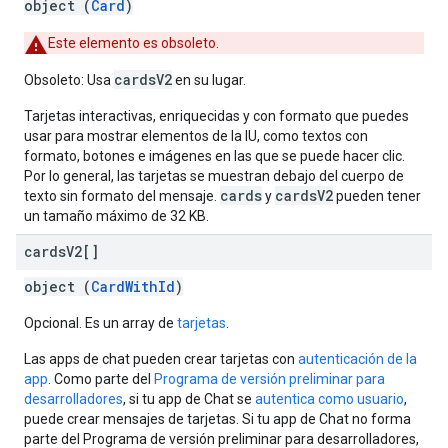
object (
Card
)
Este elemento es obsoleto.
cardsV2
Obsoleto: Usa
en su lugar.
Tarjetas interactivas, enriquecidas y con formato que puedes
usar para mostrar elementos de la IU, como textos con
formato, botones e imágenes en las que se puede hacer clic.
Por lo general, las tarjetas se muestran debajo del cuerpo de
cards
cardsV2
texto sin formato del mensaje.
y
pueden tener
un tamaño máximo de 32 KB.
cards
V2[]
object (
CardWithId
)
Opcional. Es un array de
tarjetas
.
Las apps de chat pueden crear tarjetas con
autenticación de la
app
. Como parte del
Programa de versión preliminar para
desarrolladores
, si tu app de Chat se
autentica como usuario
,
puede crear mensajes de tarjetas. Si tu app de Chat no forma
parte del Programa de versión preliminar para desarrolladores,