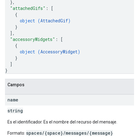
}
,
"attachedGifs"
: 
[
{
object (
AttachedGif
)
}
]
,
"accessoryWidgets"
: 
[
{
object (
AccessoryWidget
)
}
]
}
Campos
name
string
Es el identificador. Es el nombre del recurso del mensaje.
spaces/{space}/messages/{message}
Formato: