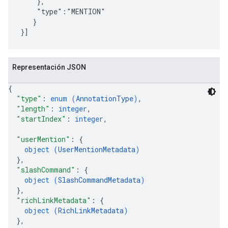
    },

    "type":"MENTION"

   }

Representación JSON
{
"type"
: 
enum (
AnnotationType
)
,
"length"
: 
integer
,
"startIndex"
: 
integer
,
"userMention"
: 
{
object (
UserMentionMetadata
)
}
,
"slashCommand"
: 
{
object (
SlashCommandMetadata
)
}
,
"richLinkMetadata"
: 
{
object (
RichLinkMetadata
)
}
,