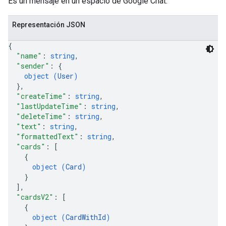
Es un mensaje en un espacio de Google Chat.
Representación JSON
{
"name"
: 
string
,
"sender"
: 
{
object (
User
)
}
,
"createTime"
: 
string
,
"lastUpdateTime"
: 
string
,
"deleteTime"
: 
string
,
"text"
: 
string
,
"formattedText"
: 
string
,
"cards"
: 
[
{
object (
Card
)
}
]
,
"cardsV2"
: 
[
{
object (
CardWithId
)