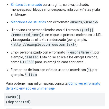
Sintaxis de marcado
para negrita, cursiva, tachado,
monoespacio, bloque monoespacio, lista con viñetas y cita
en bloque
<users/{user}>
Menciones de usuarios
con el formato
<{url}|
Hipervínculos personalizados con el formato
{rendered_text}>
, en el que la primera cadena es la URL
y la segunda es el texto renderizado (por ejemplo,
<http://example.com|custom text>
)
:{emojiName}:
Emoji personalizado con el formato
, por
:smile:
ejemplo,
. Esto no se aplica a los emojis Unicode,
U+1F600
como
para un emoji de cara sonriente.
*
Elementos de lista con viñetas usando asteriscos (
), por
* item
ejemplo,
Para obtener más información, consulta
Cómo ver el formato
de texto enviado en un mensaje
.
cards[]
(deprecated)