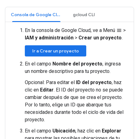
Consola de Google Cloud
gcloud CLI
En la consola de Google Cloud, ve a Menú
>
menu
IAM y administración
>
Crear un proyecto
.
Ir a Crear un proyecto
En el campo
Nombre del proyecto
, ingresa
un nombre descriptivo para tu proyecto.
Opcional: Para editar el
ID del proyecto
, haz
clic en
Editar
. El ID del proyecto no se puede
cambiar después de que se crea el proyecto.
Por lo tanto, elige un ID que abarque tus
necesidades durante todo el ciclo de vida del
proyecto.
En el campo
Ubicación
, haz clic en
Explorar
para mostrar las posibles ubicaciones de tu